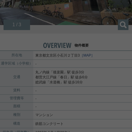
1 / 3
物件概要
所在地
東京都
文京区
小石川
２丁目3
［MAP］
通学区域（小学校）
-
丸ノ内線
「
後楽園
」駅 徒歩3分
交通
都営大江戸線
「
春日
」駅 徒歩6分
総武線
「
水道橋
」駅 徒歩16分
賃料
-
管理費等
-
面積
-
種別
マンション
構造
鉄筋コンクリート