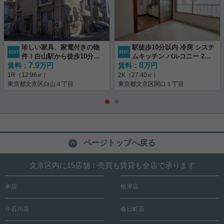
珍しい家具、家電付きの物
駅徒歩10分以内 冷房 システ
件！白山駅から徒歩10分圏
ムキッチン バルコニー 2沿
7.9
8
賃料：
内と好立地！
万円
賃料：
線利用可
万円
1R（12.96㎡）
2K（27.40㎡）
東京都文京区白山４丁目
東京都文京区関口１丁目
ページトップへ戻る
文京区内に15店舗！売買も賃貸も全店で承ります
本店
根津店
小石川店
春日町店