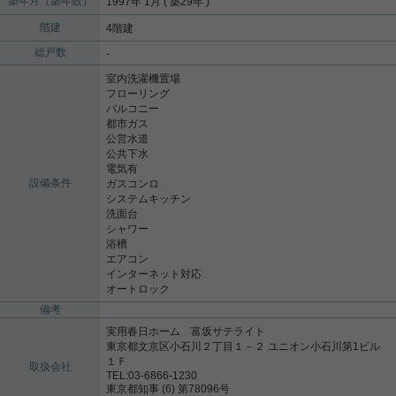
築年月（築年数）
1997年 1月 ( 築29年 )
階建
4階建
総戸数
-
室内洗濯機置場
フローリング
バルコニー
都市ガス
公営水道
公共下水
電気有
設備条件
ガスコンロ
システムキッチン
洗面台
シャワー
浴槽
エアコン
インターネット対応
オートロック
備考
実用春日ホーム 富坂サテライト
東京都文京区小石川２丁目１－２ ユニオン小石川第1ビル
１Ｆ
取扱会社
TEL:03-6866-1230
東京都知事 (6) 第78096号