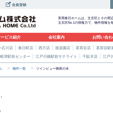
実用春日ホームは、文京区とその周
文京区No.1の情報力で、物件情報
サービス紹介
会社案内
お問い合わ
小石川店
春日町店
西片店
後楽園店
茗荷谷店
茗荷谷駅
根津駅前センター
江戸川橋駅前サテライト
千駄木店
江戸
>
>
ム
物件一覧
ツインビュー御茶の水
！
♪