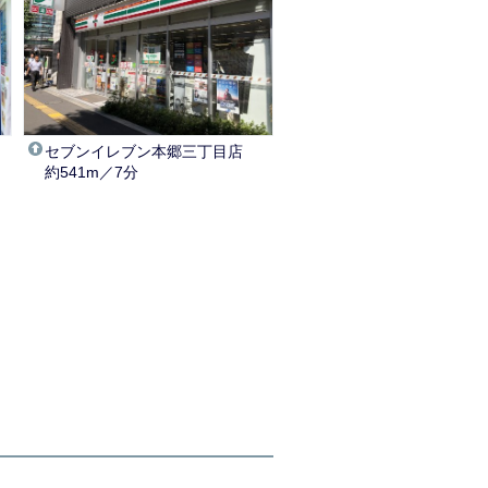
セブンイレブン本郷三丁目店
約541m／7分