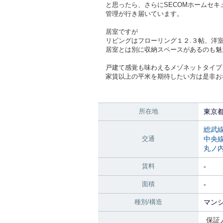
と思ったら、さらにSECOMホームセキ
管理が行き届いています。
居室ですが
リビングはフローリング１２.３帖、洋
居室とは別に収納スペースがあるのも魅
戸建て感覚も味わえるメゾネットタイプ
家賃以上の平米を期待したい方は是非お
所在地
東京
総武
交通
中央
丸ノ
賃料
-
面積
-
種別/構造
マンシ
保証