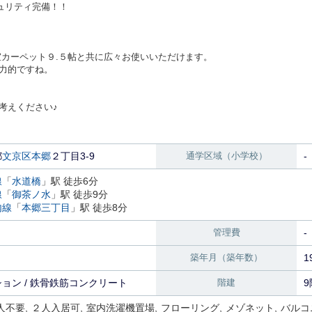
ュリティ完備！！
室カーペット９.５帖と共に広々お使いいただけます。
力的ですね。
考えください♪
都
文京区
本郷
２丁目3-9
通学区域（小学校）
-
線
「
水道橋
」駅 徒歩6分
線
「
御茶ノ水
」駅 徒歩9分
内線
「
本郷三丁目
」駅 徒歩8分
管理費
-
築年月（築年数）
1
ョン / 鉄骨鉄筋コンクリート
階建
9
人不要
２人入居可
室内洗濯機置場
フローリング
メゾネット
バルコ