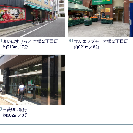
まいばすけっと 本郷２丁目店
マルエツプチ 本郷２丁目店
約513m／7分
約621m／8分
三菱UFJ銀行
約602m／8分