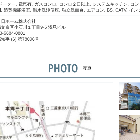
ベーター
電気有
ガスコンロ
コンロ２口以上
システムキッチン
コン
別
追焚機能浴室
温水洗浄便座
独立洗面台
エアコン
BS
CATV
イン
春日ホーム株式会社
文京区小石川１丁目9-5 浅見ビル
3-5684-0801
事 (6) 第78096号