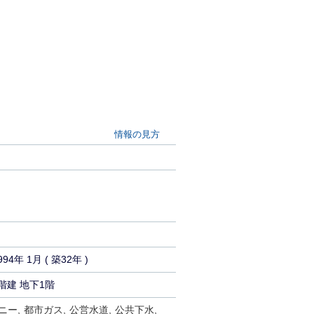
情報の見方
994年 1月 ( 築32年 )
階建 地下1階
ニー
都市ガス
公営水道
公共下水