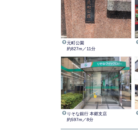
元町公園
約827m／11分
りそな銀行 本郷支店
約597m／8分