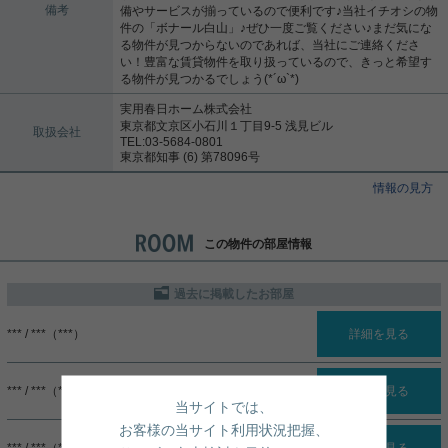
備考
備やサービスが揃っているので便利です♪当社イチオシの物
件の「ボナール白山」♪ぜひ一度ご覧ください♪まだ気にな
る物件が見つからないのであれば、当社にご連絡くださ
い！豊富な賃貸物件を取り扱っているので、きっと希望す
る物件が見つかるでしょう(*´ω`*)
実用春日ホーム株式会社
東京都文京区小石川１丁目9-5 浅見ビル
取扱会社
TEL:03-5684-0801
東京都知事 (6) 第78096号
情報の見方
この物件の部屋情報
過去に掲載したお部屋
*** / ***（***）
詳細を見る
*** / ***（***）
詳細を見る
当サイトでは、
お客様の当サイト利用状況把握、
*** / ***（***）
詳細を見る