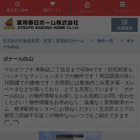
検討リスト
最近見た物件
メニュー
ログイン
>
>
文京区の不動産売買・賃貸｜実用春日ホーム
物件一覧
ボナ
ール白山
ボナール白山
マルエツプチ 本駒込二丁目店まで429mです！防犯対策も
バッチリなマンションタイプの物件です！周辺環境の良い
10階建ての建物です！共用部には敷地内ごみ置き場・エレ
ベータなどが揃っており、とても充実しています！「ボナ
ール白山」の物件情報をお探しならお気軽にお問い合わせ
ください！物件情報をお求めなら、遠慮なく実用根津ホー
ム 根津駅前センターにお尋ねください！文京区エリアの
都営三田線千石近くの物件ならいつでもご紹介できます
(*^_^*)