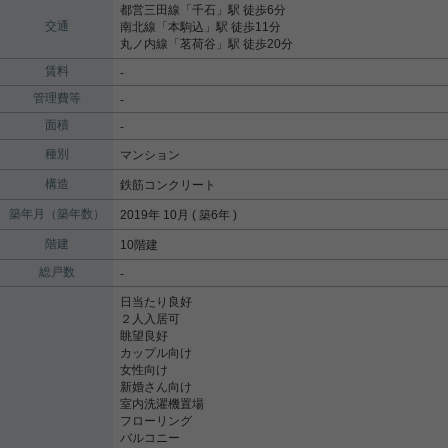
都営三田線
「
千石
」駅 徒歩6分
交通
南北線
「
本駒込
」駅 徒歩11分
丸ノ内線
「
茗荷谷
」駅 徒歩20分
賃料
-
管理費等
-
面積
-
種別
マンション
構造
鉄筋コンクリート
築年月（築年数）
2019年 10月 ( 築6年 )
階建
10階建
総戸数
-
日当たり良好
２人入居可
眺望良好
カップル向け
女性向け
新婚さん向け
室内洗濯機置場
フローリング
バルコニー