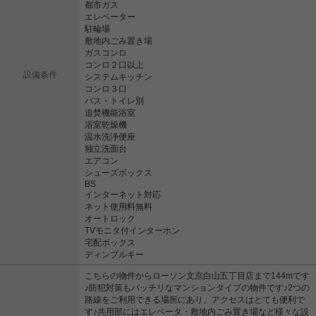
都市ガス
エレベーター
駐輪場
敷地内ごみ置き場
ガスコンロ
コンロ２口以上
設備条件
システムキッチン
コンロ３口
バス・トイレ別
追焚機能浴室
浴室乾燥機
温水洗浄便座
独立洗面台
エアコン
シューズボックス
BS
インターネット対応
ネット使用料無料
オートロック
TVモニタ付インターホン
宅配ボックス
ディンプルキー
こちらの物件からローソン文京白山五丁目店まで144mです
♪防犯対策もバッチリなマンションタイプの物件です♪2つの
路線をご利用できる場所にあり、アクセスはとても便利で
す♪共用部にはエレベータ・敷地内ごみ置き場など様々な設