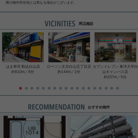
際の物件所在地とは異なる場合がございます。
周辺施設
はま寿司 駒込白山店
ローソン文京白山五丁目店
セブンイレブン 東洋大学白
約610m／8分
約144m／2分
山キャンパス店
約337m／5分
おすすめ物件