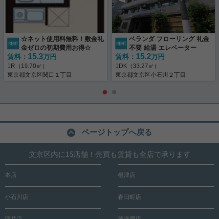
☆ネット使用料無料！敷金礼
ベランダ フローリング 礼金
金ゼロの初期費用お得☆
不要 給湯 エレベーター
15.3
15.2
賃料：
万円
賃料：
万円
1R（19.70㎡）
1DK（33.27㎡）
東京都文京区関口１丁目
東京都文京区小石川２丁目
ページトップへ戻る
文京区内に15店舗！売買も賃貸も全店で承ります
本店
根津店
小石川店
春日町店