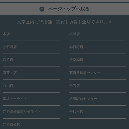
ページトップへ戻る
文京区内に15店舗！売買も賃貸も全店で承ります
本店
根津店
小石川店
春日町店
西片店
後楽園店
茗荷谷店
茗荷谷駅前センター
白山店
千石店
富坂サテライト
根津駅前センター
江戸川橋駅前サテライト
千駄木店
江戸川橋店