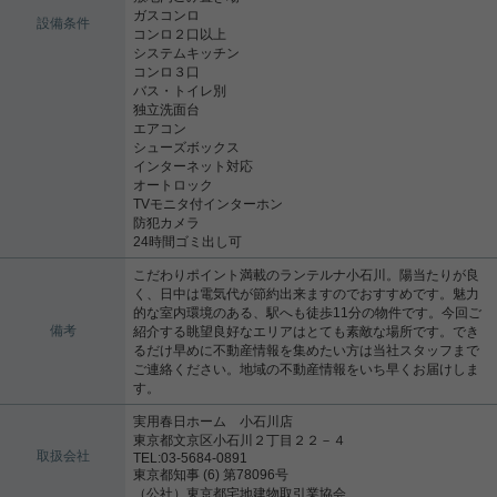
ガスコンロ
設備条件
コンロ２口以上
システムキッチン
コンロ３口
バス・トイレ別
独立洗面台
エアコン
シューズボックス
インターネット対応
オートロック
TVモニタ付インターホン
防犯カメラ
24時間ゴミ出し可
こだわりポイント満載のランテルナ小石川。陽当たりが良
く、日中は電気代が節約出来ますのでおすすめです。魅力
的な室内環境のある、駅へも徒歩11分の物件です。今回ご
備考
紹介する眺望良好なエリアはとても素敵な場所です。でき
るだけ早めに不動産情報を集めたい方は当社スタッフまで
ご連絡ください。地域の不動産情報をいち早くお届けしま
す。
実用春日ホーム 小石川店
東京都文京区小石川２丁目２２－４
取扱会社
TEL:03-5684-0891
東京都知事 (6) 第78096号
（公社）東京都宅地建物取引業協会