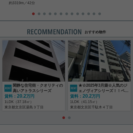
約3319m／42分
おすすめ物件
閑静な住宅街・クオリティの
★☆2025年3月築☆人気のジ
高いアトラスシリーズ
ェノヴィアシリーズ！！ペッ
20.2
20.2
賃料：
万円
賃料：
ト飼育可能☆★
万円
1LDK（37.18㎡）
1LDK（41.15㎡）
東京都文京区湯島３丁目
東京都文京区千駄木４丁目