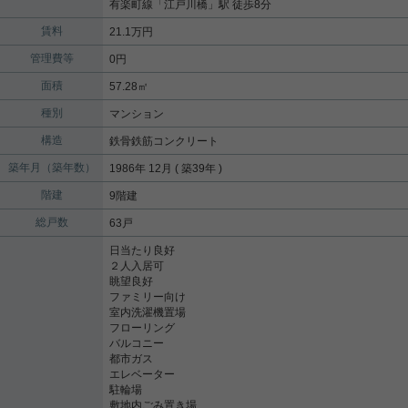
有楽町線
「
江戸川橋
」駅 徒歩8分
賃料
21.1万円
管理費等
0円
面積
57.28㎡
種別
マンション
構造
鉄骨鉄筋コンクリート
築年月（築年数）
1986年 12月 ( 築39年 )
階建
9階建
総戸数
63戸
日当たり良好
２人入居可
眺望良好
ファミリー向け
室内洗濯機置場
フローリング
バルコニー
都市ガス
エレベーター
駐輪場
敷地内ごみ置き場