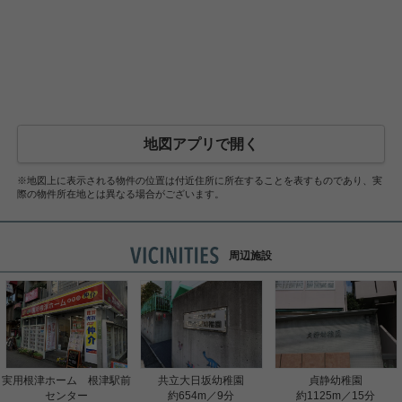
地図アプリで開く
※地図上に表示される物件の位置は付近住所に所在することを表すものであり、実
際の物件所在地とは異なる場合がございます。
周辺施設
実用根津ホーム 根津駅前
共立大日坂幼稚園
貞静幼稚園
センター
約654m／9分
約1125m／15分