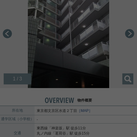
1 / 3
物件概要
所在地
東京都
文京区
水道
２丁目
［MAP］
通学区域（小学校）
-
東西線
「
神楽坂
」駅 徒歩11分
交通
丸ノ内線
「
茗荷谷
」駅 徒歩15分