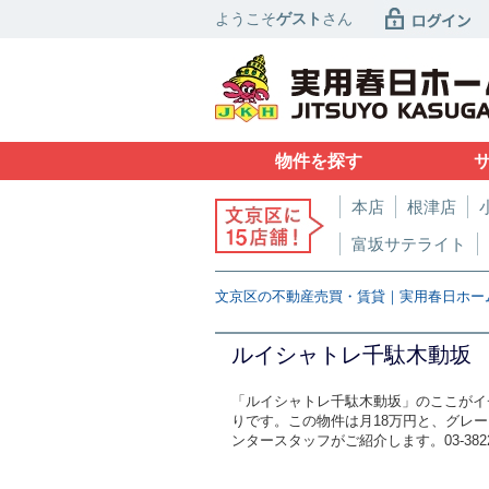
ようこそ
ゲスト
さん
物件を探す
本店
根津店
富坂サテライト
文京区の不動産売買・賃貸｜実用春日ホー
ルイシャトレ千駄木動坂
「ルイシャトレ千駄木動坂」のここがイ
りです。この物件は月18万円と、グレ
ンタースタッフがご紹介します。03-3822-