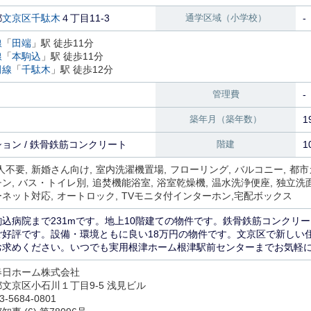
都
文京区
千駄木
４丁目11-3
通学区域（小学校）
-
線
「
田端
」駅 徒歩11分
線
「
本駒込
」駅 徒歩11分
田線
「
千駄木
」駅 徒歩12分
管理費
-
築年月（築年数）
1
ョン / 鉄骨鉄筋コンクリート
階建
1
人不要
新婚さん向け
室内洗濯機置場
フローリング
バルコニー
都市
チン
バス・トイレ別
追焚機能浴室
浴室乾燥機
温水洗浄便座
独立洗
ーネット対応
オートロック
TVモニタ付インターホン
宅配ボックス
駒込病院まで231mです。地上10階建ての物件です。鉄骨鉄筋コンクリ
ご好評です。設備・環境ともに良い18万円の物件です。文京区で新しい
お求めください。いつでも実用根津ホーム根津駅前センターまでお気軽
春日ホーム株式会社
文京区小石川１丁目9-5 浅見ビル
3-5684-0801