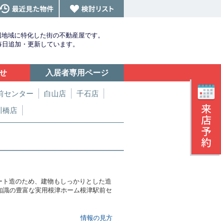
辺地域に特化した街の不動産屋です。
を毎日追加・更新しています。
せ
入居者専用ページ
前センター
白山店
千石店
川橋店
ート造のため、建物もしっかりとした造
知識の豊富な実用根津ホーム根津駅前セ
情報の見方