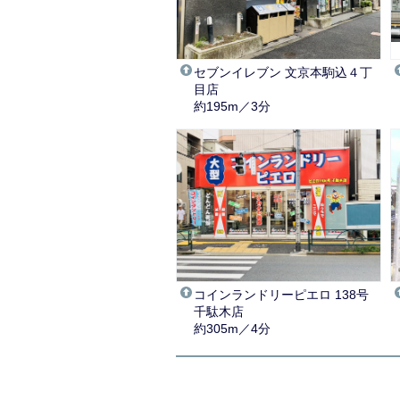
セブンイレブン 文京本駒込４丁
目店
約195m／3分
コインランドリーピエロ 138号
千駄木店
約305m／4分