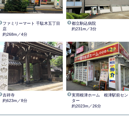
ファミリーマート 千駄木五丁目
都立駒込病院
店
約231m／3分
約268m／4分
吉祥寺
実用根津ホーム 根津駅前セン
約623m／8分
ター
約2023m／26分