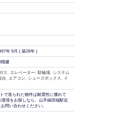
997年 9月 ( 築28年 )
0階建
ガス
エレベーター
駐輪場
システム
面台
エアコン
シューズボックス
イ
ートで造られた物件は耐震性に優れて
住環境をお探しなら、山手線田端駅近
にお問い合わせください。