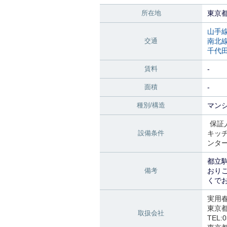
所在地
東京
山手
交通
南北
千代
賃料
-
面積
-
種別/構造
マンシ
保証
設備条件
キッ
ンタ
都立
備考
おり
くで
実用
東京都
取扱会社
TEL:0