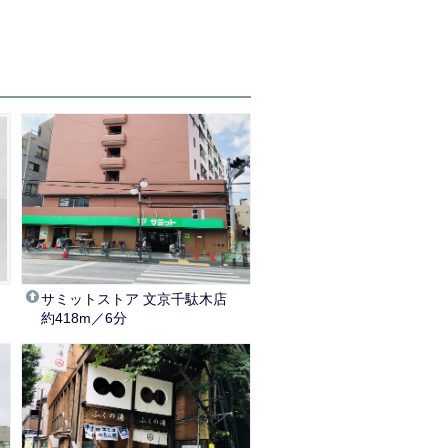
サミットストア 文京千駄木店
約418m／6分