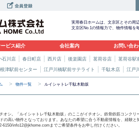
実用春日ホームは、文京区とその周
文京区No.1の情報力で、物件情報
サービス紹介
会社案内
お問い合わ
小石川店
春日町店
西片店
後楽園店
茗荷谷店
茗荷谷駅
根津駅前センター
江戸川橋駅前サテライト
千駄木店
江戸
>
>
ム
物件一覧
ルイシャトレ千駄木動坂
チオシ。「ルイシャトレ千駄木動坂」のここがイチオシ。鉄骨鉄筋コンクリ
ードの高い物件となっております。あなたの希望に合う不動産情報を、経験と
6150/info12@jkhome.comまでご希望条件をお申し付けください。