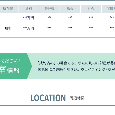
所在階
賃料
管理費
敷金
礼金
間取
-
***万円
***
***
***
***
8階
***万円
***
***
***
***