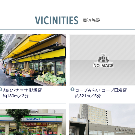
肉のハナマサ 動坂店
コープみらい コープ田端店
約180m／3分
約321m／5分