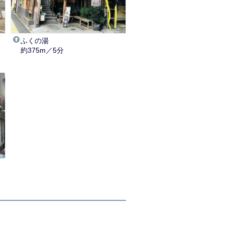
ふくの湯
約375m／5分