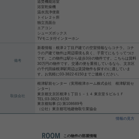
追焚機能浴室
浴室乾燥機
温水洗浄便座
トイレ２ヶ所
独立洗面台
エアコン
シューズボックス
TVモニタ付インターホン
新着情報：根津２丁目戸建ての空室情報ならコチラ。コチ
ラの戸建て物件は周辺環境も良く、子育てにもうってつけ
です。この物件は駅から徒歩3分の物件です。こちらは賃料
備考
30万円の物件です。交通の便を重視しているなら、文京区
の千代田線根津駅周辺は賃貸物件を探すのに適していま
す。お気軽に03-3822-6150までご連絡ください。
根津駅前センター（実用根津ホーム株式会社 根津駅前セ
ンター）
東京都文京区根津１丁目１－１４ 東京堂Ｓビル１Ｆ
取扱会社
TEL:03-3822-6150
東京都知事 (1) 第108689号
（公社）東京都宅地建物取引業協会
情報の見方
この物件の部屋情報