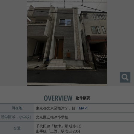
物件概要
所在地
東京都
文京区
根津
２丁目
［MAP］
通学区域（小学校）
文京区立根津小学校
千代田線
「
根津
」駅 徒歩3分
交通
山手線
「
上野
」駅 徒歩20分