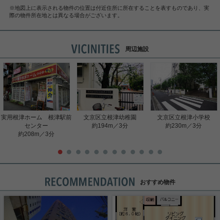
※地図上に表示される物件の位置は付近住所に所在することを表すものであり、実
際の物件所在地とは異なる場合がございます。
周辺施設
実用根津ホーム 根津駅前
文京区立根津幼稚園
文京区立根津小学校
センター
約194m／3分
約230m／3分
約208m／3分
おすすめ物件