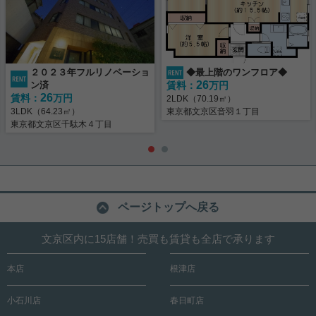
２０２３年フルリノベーショ
◆最上階のワンフロア◆
26
ン済
賃料：
万円
26
賃料：
万円
2LDK（70.19㎡）
3LDK（64.23㎡）
東京都文京区音羽１丁目
東京都文京区千駄木４丁目
ページトップへ戻る
文京区内に15店舗！売買も賃貸も全店で承ります
本店
根津店
小石川店
春日町店