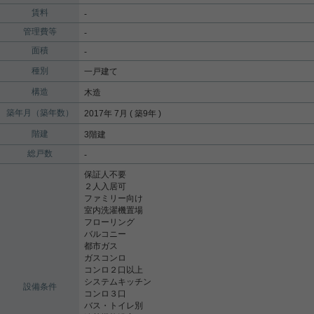
賃料
-
管理費等
-
面積
-
種別
一戸建て
構造
木造
築年月（築年数）
2017年 7月 ( 築9年 )
階建
3階建
総戸数
-
保証人不要
２人入居可
ファミリー向け
室内洗濯機置場
フローリング
バルコニー
都市ガス
ガスコンロ
コンロ２口以上
システムキッチン
設備条件
コンロ３口
バス・トイレ別