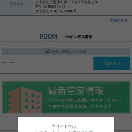
東京都文京区小石川１丁目9-5 浅見ビル
取扱会社
TEL:03-5684-0801
東京都知事 (6) 第78096号
情報の見方
この物件の部屋情報
過去に掲載したお部屋
詳細を見る
*** / ***
周辺地図
当サイトでは、