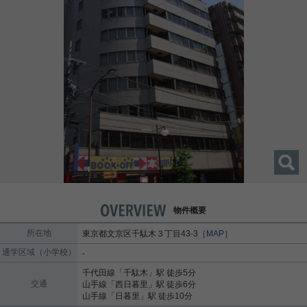
物件概要
所在地
東京都
文京区
千駄木
３丁目43-3
［MAP］
通学区域（小学校）
-
千代田線
「
千駄木
」駅 徒歩5分
交通
山手線
「
西日暮里
」駅 徒歩6分
山手線
「
日暮里
」駅 徒歩10分