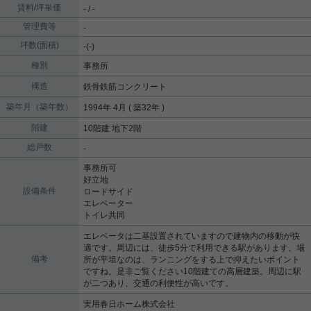
賃料/坪単価
- / -
管理費等
-
坪数(面積)
-(-)
種別
事務所
構造
鉄骨鉄筋コンクリート
築年月（築年数）
1994年 4月 ( 築32年 )
階建
10階建 地下2階
総戸数
-
事務所可
好立地
設備条件
ロードサイド
エレベーター
トイレ共同
エレベータは二基設置されていますので建物内の移動が快
適です。周辺には、徒歩5分で利用できる駅があります。場
備考
所が平坦なのは、ランニングをする上で抑えたいポイント
ですね。是非ご覧ください10階建ての高層建築。周辺に駅
が二つあり、交通の利便性が高いです。
実用春日ホーム株式会社