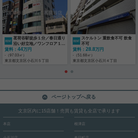
茗荷谷駅徒歩１分／春日通り
スケルトン 重飲食不可 飲食
沿い好立地／ワンフロア１テ
不可
44
28.8
賃料：
ナントのみ
万円
賃料：
万円
-（97.03㎡）
-（51.68㎡）
東京都文京区小石川５丁目
東京都文京区小石川４丁目
ページトップへ戻る
文京区内に15店舗！売買も賃貸も全店で承ります
本店
根津店
小石川店
春日町店