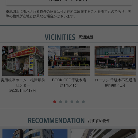
※地図上に表示される物件の位置は付近住所に所在することを表すものであり、実
際の物件所在地とは異なる場合がございます。
周辺施設
実用根津ホーム 根津駅前
BOOK OFF 千駄木店
ローソン 千駄木不忍通店
センター
約1m／1分
約49m／1分
約1351m／17分
おすすめ物件