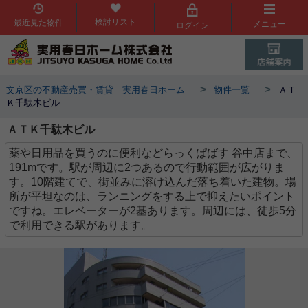
検討リスト
最近見た物件
メニュー
ログイン
>
>
文京区の不動産売買・賃貸｜実用春日ホーム
物件一覧
ＡＴ
Ｋ千駄木ビル
ＡＴＫ千駄木ビル
薬や日用品を買うのに便利などらっくぱばす 谷中店まで、
191mです。駅が周辺に2つあるので行動範囲が広がりま
す。10階建てで、街並みに溶け込んだ落ち着いた建物。場
所が平坦なのは、ランニングをする上で抑えたいポイント
ですね。エレベーターが2基あります。周辺には、徒歩5分
で利用できる駅があります。