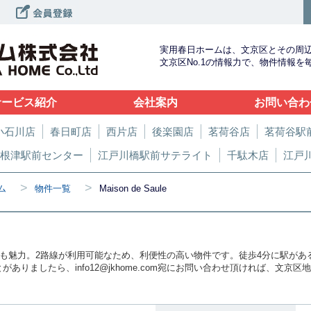
実用春日ホームは、文京区とその周
文京区No.1の情報力で、物件情報
サービス紹介
会社案内
お問い合わ
小石川店
春日町店
西片店
後楽園店
茗荷谷店
茗荷谷駅
根津駅前センター
江戸川橋駅前サテライト
千駄木店
江戸
>
>
ム
物件一覧
Maison de Saule
のも魅力。2路線が利用可能なため、利便性の高い物件です。徒歩4分に駅があ
なることがありましたら、info12@jkhome.com宛にお問い合わせ頂ければ、