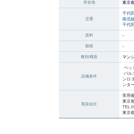
所在地
東京
千代
交通
南北
千代
賃料
-
面積
-
種別/構造
マンシ
ペッ
バル
設備条件
ンロ
ンタ
実用
東京都
取扱会社
TEL:0
東京都知