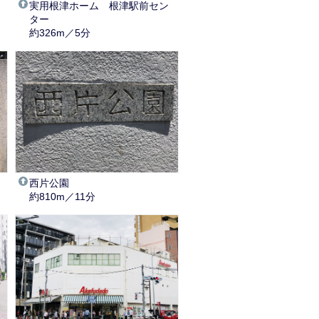
実用根津ホーム 根津駅前セン
ター
約326m／5分
西片公園
約810m／11分