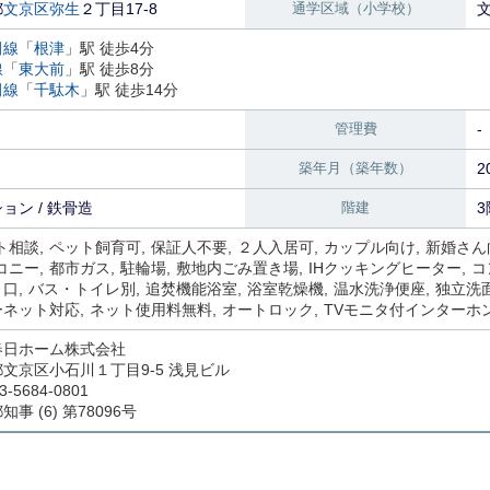
都
文京区
弥生
２丁目17-8
通学区域（小学校）
田線
「
根津
」駅 徒歩4分
線
「
東大前
」駅 徒歩8分
田線
「
千駄木
」駅 徒歩14分
管理費
-
築年月（築年数）
2
ョン / 鉄骨造
階建
3
ト相談
ペット飼育可
保証人不要
２人入居可
カップル向け
新婚さん
コニー
都市ガス
駐輪場
敷地内ごみ置き場
IHクッキングヒーター
コ
３口
バス・トイレ別
追焚機能浴室
浴室乾燥機
温水洗浄便座
独立洗
ーネット対応
ネット使用料無料
オートロック
TVモニタ付インターホ
春日ホーム株式会社
文京区小石川１丁目9-5 浅見ビル
3-5684-0801
事 (6) 第78096号