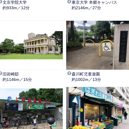
文京学院大学
東京大学 本郷キャンパス
約933m／12分
約2146m／27分
旧岩崎邸
森川町児童遊園
約1146m／15分
約1002m／13分