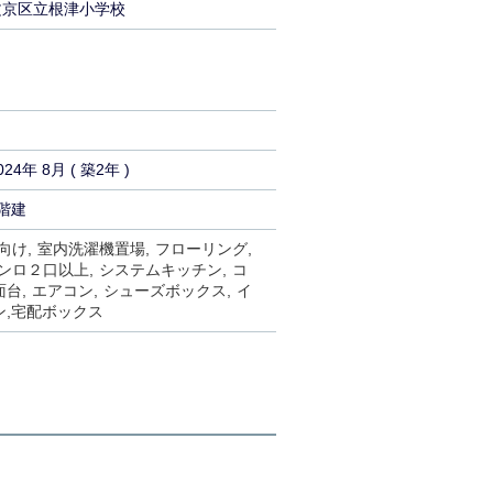
文京区立根津小学校
024年 8月 ( 築2年 )
階建
向け
室内洗濯機置場
フローリング
ンロ２口以上
システムキッチン
コ
面台
エアコン
シューズボックス
イ
ン
宅配ボックス