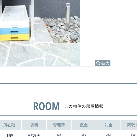
所在階
賃料
管理費
敷金
礼金
間取
1階
***万円
***
***
***
***