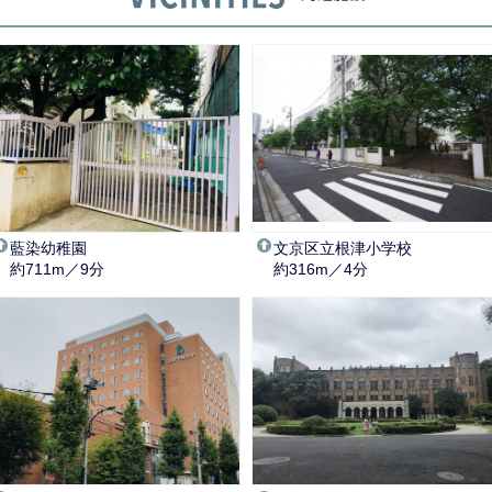
藍染幼稚園
文京区立根津小学校
約711m／9分
約316m／4分