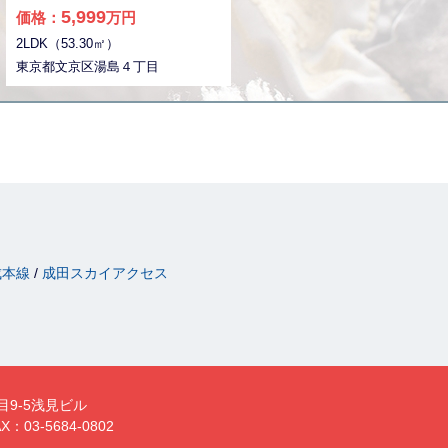
れるレアな物件☆ 室内は新規リノ
5,999
価格：
万円
ベーション済みとなっておりま
2LDK（53.30㎡）
す。 気になった方はお気軽にご連
絡ください。 お問い合わせお待ち
東京都文京区湯島４丁目
しております。
成本線
成田スカイアクセス
目9-5浅見ビル
X：03-5684-0802