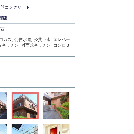
鉄筋コンクリート
階建
南西
市ガス
公営水道
公共下水
エレベー
ムキッチン
対面式キッチン
コンロ３