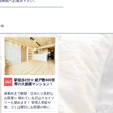
認画面へお進み下さい。
駅徒歩2分☆ 総戸数400世
帯の大規模マンション！
南東向きで眺望・日当たり良好な
お部屋☆ 晴れている日はスカイツ
リーも望めます！ 管理人常駐や
他、ゴミは曜日にお部屋の前に出
すだけで 管理人さんが回収してく