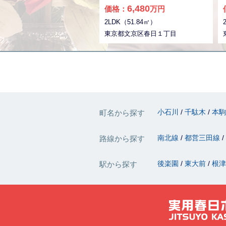
をご覧いただければすぐ分かりま
6,480
価格：
万円
すが、 高台立地で眺望、通風、陽
2LDK（51.84㎡）
当たりがともに良好で快適にお住
まいいただけます。 最上階角部屋
東京都文京区春日１丁目
なので、周辺環境も含め、騒音の
心配もないかと思います。 パワー
スポットの北野神社の力も浴びな
がら、元気になる物件です。 スケ
ルトンリノベーションを行ってお
りますので、丸々、新規交換で
す。 【内容】 配管新規(専有部) 全
室クロス キッチン 食洗機 浴室 追
小石川
千駄木
本
町名から探す
い炊き機能付き 浴室乾燥機 洗面台
トイレ 温水洗浄便座機能付き フ
ローリング 建具新規入替 間取り
南北線
都営三田線
路線から探す
変更 照明 etc ちなみに、弊社売
主のため、仲介手数料不要の物件
です。 工事中ですがご覧いただけ
後楽園
東大前
根
駅から探す
ます！ 是非ご検討ください！