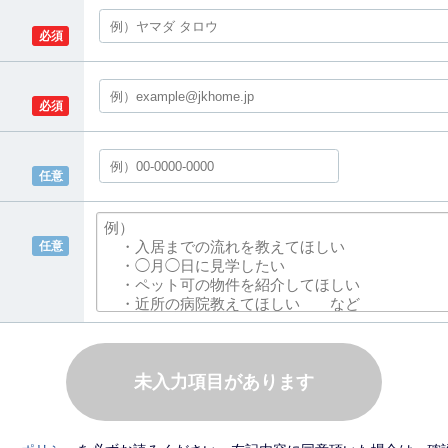
必須
必須
任意
任意
未入力項目があります