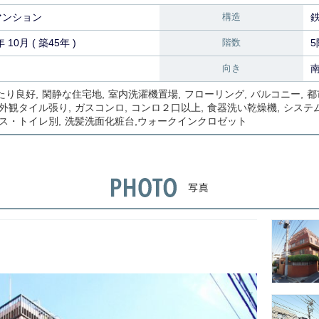
マンション
構造
年 10月 ( 築45年 )
階数
5
向き
たり良好
閑静な住宅地
室内洗濯機置場
フローリング
バルコニー
都
外観タイル張り
ガスコンロ
コンロ２口以上
食器洗い乾燥機
システ
ス・トイレ別
洗髪洗面化粧台
ウォークインクロゼット