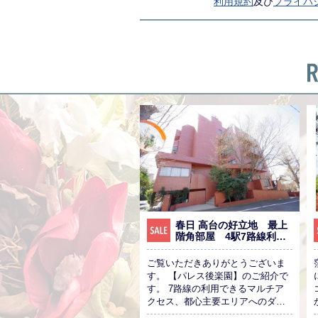
利用規約
及び
プライバ
春日 高台の好立地 最上
階角部屋 4駅7路線利用
のアクセス
ご覧いただきありがとうございま
す。 【パレス後楽園】のご紹介で
す。 7路線の利用できるマルチア
クセス、都心主要エリアへのダイ
レクトアクセスが可能です。 現地