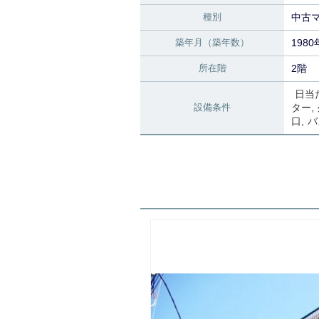
種別
中古
築年月（築年数）
1980
所在階
2階
日当
設備条件
ター
口
バ