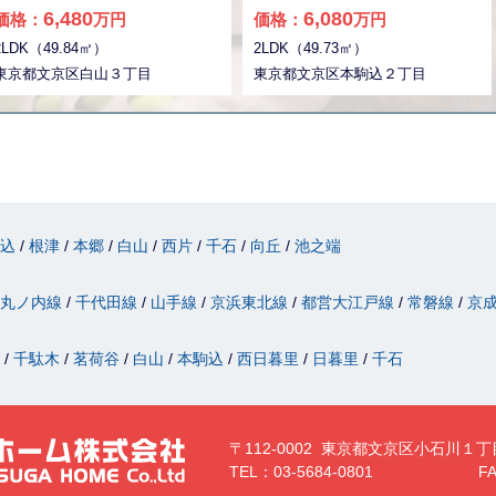
平米程の専有面積でスペースも十
風・眺望良好！ 〇ペット飼育可能
6,480
6,080
価格：
万円
価格：
万円
分。不動産のことでお悩みなら、
（細則有） ご内覧可能です。 お問
2LDK（49.84㎡）
2LDK（49.73㎡）
先ずは当社をお尋ねください。経
合せをお待ちしております。 ◆お
験豊富なプロのスタッフがお客様
東京都文京区白山３丁目
電話でのご相談もお気軽にどうぞ
東京都文京区本駒込２丁目
のお悩みを解消いたします。ご連
◆ 実用春日ホーム株式会社 茗荷
絡はメール又はお電話にてお待ち
谷店 TEL:０３－６９０２－５０２
しております。
１
駒込
根津
本郷
白山
西片
千石
向丘
池之端
丸ノ内線
千代田線
山手線
京浜東北線
都営大江戸線
常磐線
京
津
千駄木
茗荷谷
白山
本駒込
西日暮里
日暮里
千石
〒112-0002 東京都文京区小石川１丁
TEL：03-5684-0801
FA