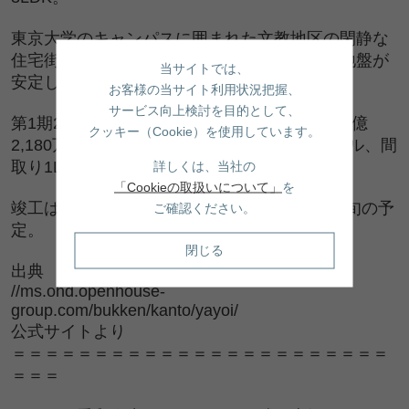
東京大学のキャンパスに囲まれた文教地区の閑静な
住宅街にあり、水害や地震への心配が少ない地盤が
当サイトでは、
安定した本郷台地に位置する高台立地。
お客様の当サイト利用状況把握、
サービス向上検討を目的として、
第1期2次の販売戸数は6戸。価格は4,690万～1億
クッキー（Cookie）を使用しています。
2,180万円。専有面積37.76～76.73平方メートル、間
詳しくは、当社の
取り1LDK～3LDK。
「Cookieの取扱いについて」
を
竣工は2023年4月中旬、引き渡しは同年5月中旬の予
ご確認ください。
定。
閉じる
出典
//ms.ohd.openhouse-
group.com/bukken/kanto/yayoi/
公式サイトより
＝＝＝＝＝＝＝＝＝＝＝＝＝＝＝＝＝＝＝＝＝＝＝
＝＝＝