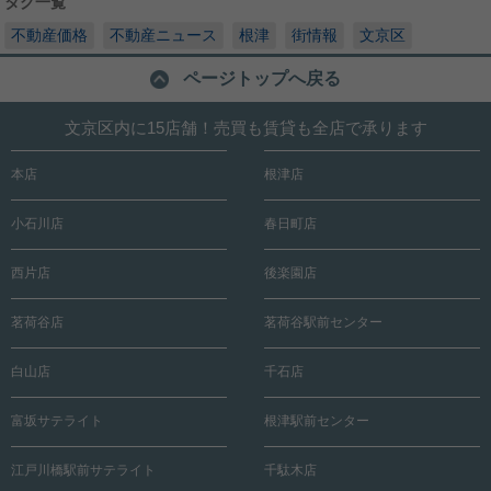
タグ一覧
不動産価格
不動産ニュース
根津
街情報
文京区
ページトップへ戻る
文京区内に15店舗！売買も賃貸も全店で承ります
本店
根津店
小石川店
春日町店
西片店
後楽園店
茗荷谷店
茗荷谷駅前センター
白山店
千石店
富坂サテライト
根津駅前センター
江戸川橋駅前サテライト
千駄木店