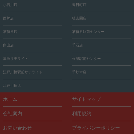
小石川店
春日町店
西片店
後楽園店
茗荷谷店
茗荷谷駅前センター
白山店
千石店
富坂サテライト
根津駅前センター
江戸川橋駅前サテライト
千駄木店
江戸川橋店
ホーム
サイトマップ
会社案内
利用規約
お問い合わせ
プライバシーポリシー