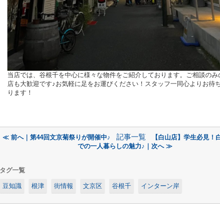
当店では、谷根千を中心に様々な物件をご紹介しております。ご相談のみ
店も大歓迎です♪お気軽に足をお運びください！スタッフ一同心よりお待
ります！
記事一覧
≪ 前へ｜第44回文京菊祭りが開催中♪
【白山店】学生必見！
での一人暮らしの魅力♪｜次へ ≫
タグ一覧
豆知識
根津
街情報
文京区
谷根千
インターン岸