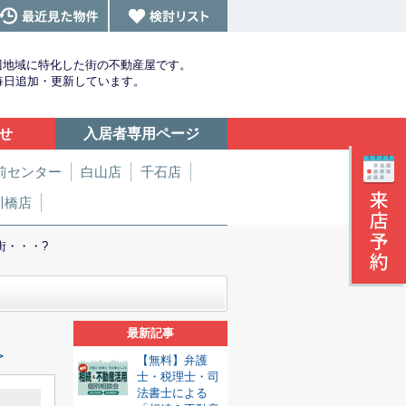
辺地域に特化した街の不動産屋です。
を毎日追加・更新しています。
せ
入居者専用ページ
前センター
白山店
千石店
川橋店
街・・・?
最新記事
≫
【無料】弁護
士・税理士・司
法書士による