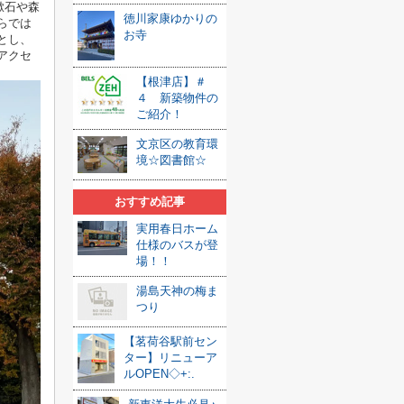
漱石や森
徳川家康ゆかりの
らでは
お寺
とし、
アクセ
【根津店】＃
４ 新築物件の
ご紹介！
文京区の教育環
境☆図書館☆
おすすめ記事
実用春日ホーム
仕様のバスが登
場！！
湯島天神の梅ま
つり
【茗荷谷駅前セン
ター】リニューア
ルOPEN◇+:.