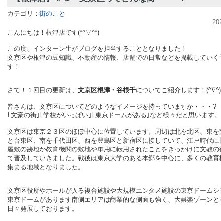
カテゴリ：
街のこと
20
こんにちは！根津店です(*^▽^*)
この度、インターン生がブログを担当することとなりました！
文京区や根津の豆知識、不動産の情報、店舗での日常などを掲載していく
す！
さて！１回目の更新は、
文京区根津・谷根千
についてご紹介します！(^∇^)
皆さんは、文京区についてどのようなイメージを持っていますか・・・?
｢文豪の街｣｢学校がいっぱい｣｢東京ドームがある｣など様々だと思います。
文京区は東京２３区のほぼ中心に位置しています。周辺は北を北区、東を
と台東区、南を千代田区、西を豊島区と新宿区に接していて、江戸時代に
屋敷の跡地が教育機関の敷地や軍用に転用されたことをきっかけに文教の
て普及していきました。戦後は東京大学のある本郷を中心に、多くの教育
集まる地域となりました。
文京区役所やホールが入る複合施設や大規模エンタメ施設の東京ドームシ
東京ドームがあります南側エリアは商業的な側面も強く、大娯楽ゾーンと
日々発展しております。