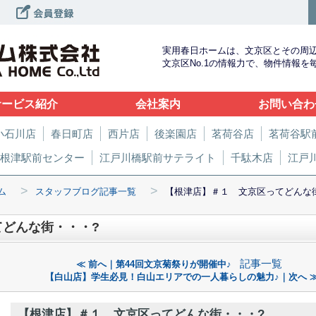
実用春日ホームは、文京区とその周
文京区No.1の情報力で、物件情報
サービス紹介
会社案内
お問い合わ
小石川店
春日町店
西片店
後楽園店
茗荷谷店
茗荷谷駅
根津駅前センター
江戸川橋駅前サテライト
千駄木店
江戸
>
>
ム
スタッフブログ記事一覧
【根津店】＃１ 文京区ってどんな
どんな街・・・?
記事一覧
≪ 前へ｜第44回文京菊祭りが開催中♪
【白山店】学生必見！白山エリアでの一人暮らしの魅力♪｜次へ 
【根津店】＃１ 文京区ってどんな街・・・?