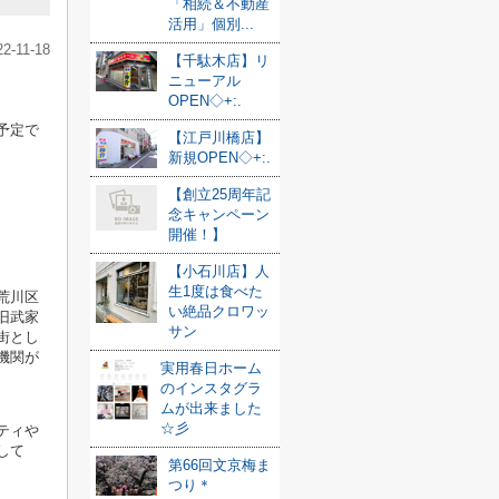
「相続＆不動産
活用」個別...
22-11-18
【千駄木店】リ
ニューアル
OPEN◇+:.
予定で
【江戸川橋店】
新規OPEN◇+:.
【創立25周年記
念キャンペーン
開催！】
【小石川店】人
生1度は食べた
荒川区
い絶品クロワッ
旧武家
サン
街とし
機関が
実用春日ホーム
のインスタグラ
ムが出来ました
☆彡
ティや
して
第66回文京梅ま
つり＊