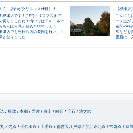
＃２ 店内がクリスマス仕様に！
【根津店
根津店です！(^∇^)クリスマスまで
こんにちは
を切りましたね！街中ではイルミネー
ーン生が
もちらほら見え始めた頃でしょう
京区や根
根津店でも先日店内の装飾を行い、ク
常などを
となりました...
更新は、文
駒込
根津
本郷
西片
白山
向丘
千石
池之端
丸ノ内線
千代田線
山手線
都営大江戸線
京浜東北線
常磐線
京