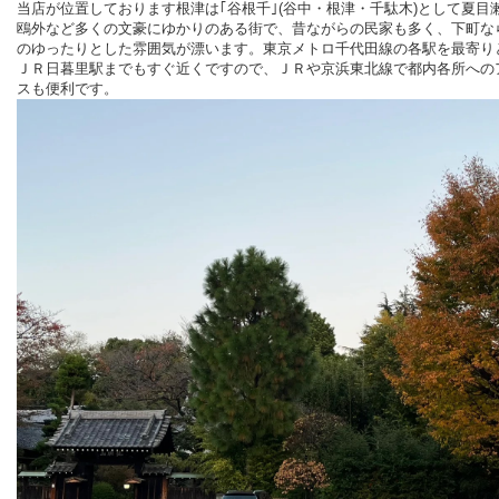
当店が位置しております根津は｢谷根千｣(谷中・根津・千駄木)として夏目
鴎外など多くの文豪にゆかりのある街で、昔ながらの民家も多く、下町な
のゆったりとした雰囲気が漂います。東京メトロ千代田線の各駅を最寄り
ＪＲ日暮里駅までもすぐ近くですので、ＪＲや京浜東北線で都内各所への
スも便利です。