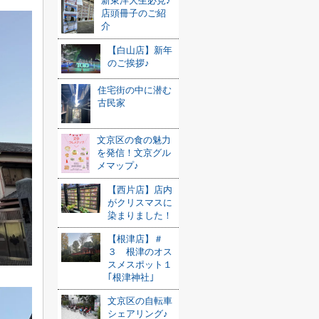
新東洋大生必見♪
店頭冊子のご紹
介
【白山店】新年
のご挨拶♪
住宅街の中に潜む
古民家
文京区の食の魅力
を発信！文京グル
メマップ♪
【西片店】店内
がクリスマスに
染まりました！
【根津店】＃
３ 根津のオス
スメスポット１
｢根津神社｣
文京区の自転車
シェアリング♪