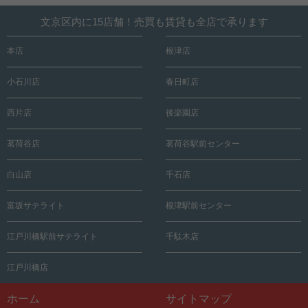
文京区内に15店舗！売買も賃貸も全店で承ります
本店
根津店
小石川店
春日町店
西片店
後楽園店
茗荷谷店
茗荷谷駅前センター
白山店
千石店
富坂サテライト
根津駅前センター
江戸川橋駅前サテライト
千駄木店
江戸川橋店
ホーム
サイトマップ