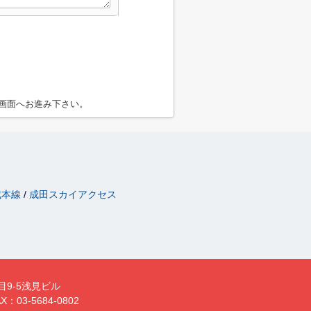
画面へお進み下さい。
成本線
成田スカイアクセス
目9-5浅見ビル
X：03-5684-0802