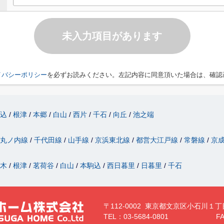
未入力項目があります
イバシーポリシー
を必ずお読みください。左記内容に同意頂いた場合は、確認
駒込
根津
本郷
白山
西片
千石
向丘
池之端
丸ノ内線
千代田線
山手線
京浜東北線
都営大江戸線
常磐線
京
駄木
根津
茗荷谷
白山
本駒込
西日暮里
日暮里
千石
〒112-0002 東京都文京区小石川１丁
TEL：03-5684-0801
FA