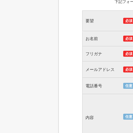
下記フォ
要望
必須
お名前
必須
フリガナ
必須
メールアドレス
必須
電話番号
任意
任意
内容