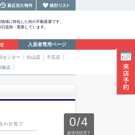
辺地域に特化した街の不動産屋です。
を毎日追加・更新しています。
せ
入居者専用ページ
前センター
白山店
千石店
川橋店
0
/
4
必須項目完了