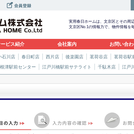
実用春日ホームは、文京区とその周
文京区No.1の情報力で、物件情報
サービス紹介
会社案内
お問い合わ
小石川店
春日町店
西片店
後楽園店
茗荷谷店
茗荷谷駅
根津駅前センター
江戸川橋駅前サテライト
千駄木店
江戸