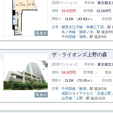
[賃貸マンション]
所在地：
東京都文京
賃料：
23.5
万円
管理費：
15,000円
間取り：
1LDK （43.83㎡）
所在階
交通：
都営大江戸線
「
本郷三丁目
」駅 
丸ノ内線
「
御茶ノ水
」駅 徒歩9
千代田線
「
湯島
」駅 徒歩9分
ザ・ライオンズ上野の森
[賃貸マンション]
所在地：
東京都文
賃料：
34.9
万円
管理費：
-
敷金
間取り：
2LDK （70.05㎡）
所在階
交通：
千代田線
「
根津
」駅 徒歩2分
成田スカイアクセス
「
京成上野
山手線
「
上野
」駅 徒歩12分