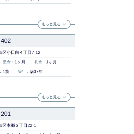
402
区小日向４丁目7-12
敷金：
1ヶ月
礼金：
1ヶ月
：
4階
築年：
築37年
201
区本郷３丁目22-1