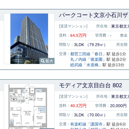
パークコート文京小石川ザ 
[賃貸マンション]
所在地：
東京都文
賃料：
64.5
万円
管理費：
-
敷金
間取り：
3LDK （79.29㎡）
所在階
交通：
都営三田線
「
春日
」駅 徒歩1分
丸ノ内線
「
後楽園
」駅 徒歩2分
総武線
「
水道橋
」駅 徒歩13分
モディア文京目白台 802
[賃貸マンション]
所在地：
東京都文京
賃料：
40.3
万円
管理費：
20,000円
間取り：
3LDK （70.00㎡）
所在階
交通：
有楽町線
「
護国寺
」駅 徒歩6分