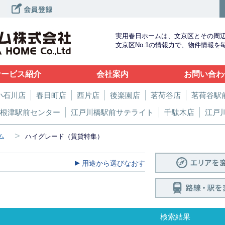
実用春日ホームは、文京区とその周
文京区No.1の情報力で、物件情報
サービス紹介
会社案内
お問い合わ
小石川店
春日町店
西片店
後楽園店
茗荷谷店
茗荷谷駅
根津駅前センター
江戸川橋駅前サテライト
千駄木店
江戸
>
ム
ハイグレード（賃貸特集）
用途から選びなおす
検索結果