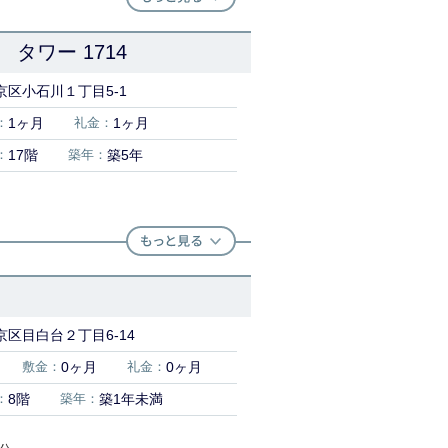
タワー 1714
京区小石川１丁目5-1
：
1ヶ月
礼金：
1ヶ月
：
17階
築年：
築5年
区目白台２丁目6-14
敷金：
0ヶ月
礼金：
0ヶ月
：
8階
築年：
築1年未満