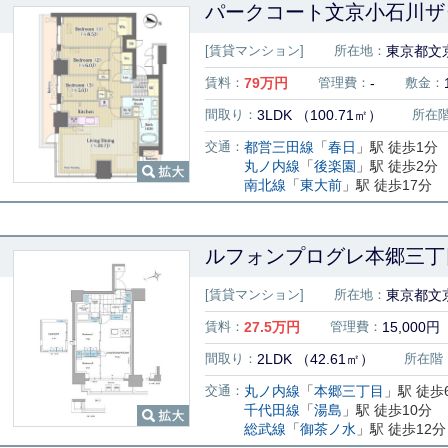
パークコート文京小石川ザタ
[賃貸マンション]
所在地：
東京都文
賃料：
79
万円
管理費：
-
敷金：
間取り：
3LDK （100.71㎡）
所在
交通：
都営三田線
「
春日
」駅 徒歩1分
丸ノ内線
「
後楽園
」駅 徒歩2分
南北線
「
東大前
」駅 徒歩17分
ルフォンプログレ本郷三丁目
[賃貸マンション]
所在地：
東京都文京
賃料：
27.5
万円
管理費：
15,000円
間取り：
2LDK （42.61㎡）
所在階
交通：
丸ノ内線
「
本郷三丁目
」駅 徒歩
千代田線
「
湯島
」駅 徒歩10分
総武線
「
御茶ノ水
」駅 徒歩12分