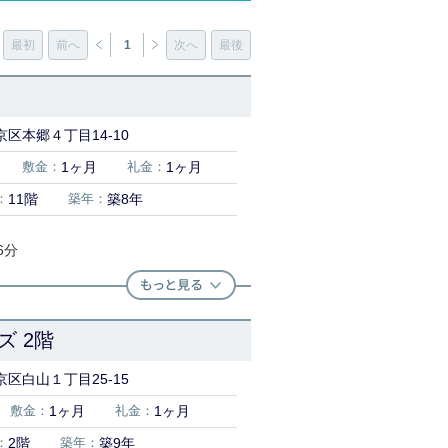
最初
前へ
1
次へ
最後
区本郷４丁目14-10
敷金：
1ヶ月
礼金：
1ヶ月
：
11階
築年：
築8年
6分
 2階
区白山１丁目25-15
敷金：
1ヶ月
礼金：
1ヶ月
：
2階
築年：
築9年