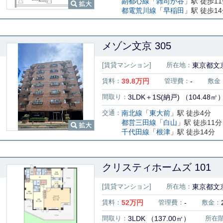
副都心線
「
雑司が谷
」駅 徒歩1
都電荒川線
「
早稲田
」駅 徒歩1
メゾン文京 305
[賃貸マンション]
所在地：
東京都文
賃料：
39.8
万円
管理費：
-
敷金
間取り：
3LDK＋1S(納戸) （104.48㎡
交通：
南北線
「
東大前
」駅 徒歩4分
都営三田線
「
白山
」駅 徒歩11分
千代田線
「
根津
」駅 徒歩14分
クリスティホームズ 101
[賃貸マンション]
所在地：
東京都文京
賃料：
52
万円
管理費：
-
敷金：
間取り：
3LDK （137.00㎡）
所在