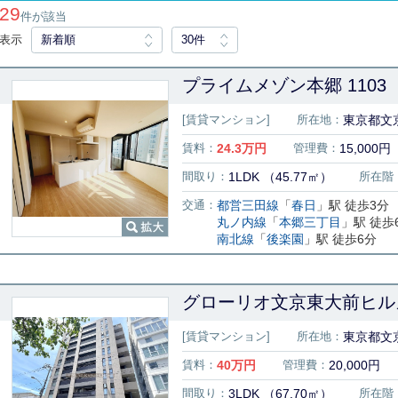
29
件が該当
表示
新着順
30件
プライムメゾン本郷 1103
[賃貸マンション]
所在地：
東京都文京
賃料：
24.3
万円
管理費：
15,000円
間取り：
1LDK （45.77㎡）
所在階
交通：
都営三田線
「
春日
」駅 徒歩3分
丸ノ内線
「
本郷三丁目
」駅 徒歩
南北線
「
後楽園
」駅 徒歩6分
グローリオ文京東大前ヒルズ
[賃貸マンション]
所在地：
東京都文京
賃料：
40
万円
管理費：
20,000円
間取り：
3LDK （67.70㎡）
所在階