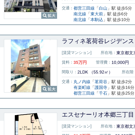
交通：
都営三田線
「
白山
」駅 徒歩5分
南北線
「
東大前
」駅 徒歩6分
南北線
「
本駒込
」駅 徒歩10分
ラフィネ茗荷谷レジデンス 
[賃貸マンション]
所在地：
東京都文京
賃料：
35
万円
管理費：
10,000円
間取り：
2LDK （55.92㎡）
所在階
交通：
丸ノ内線
「
茗荷谷
」駅 徒歩2分
有楽町線
「
護国寺
」駅 徒歩16分
都営三田線
「
千石
」駅 徒歩25分
エスセナーリオ本郷三丁目 
[賃貸マンション]
所在地：
東京都文京