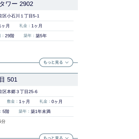
ワー 2902
京区小石川１丁目5-1
1ヶ月
礼金：
1ヶ月
階：
29階
築年：
築5年
 501
区本郷３丁目25-6
敷金：
1ヶ月
礼金：
0ヶ月
：
5階
築年：
築1年未満
6分