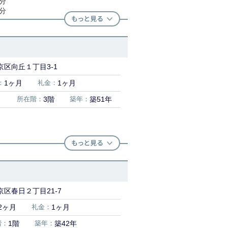
1分
4分
京区向丘１丁目3-1
：
1ヶ月
礼金：
1ヶ月
）
所在階：
3階
築年：
築51年
区春日２丁目21-7
2ヶ月
礼金：
1ヶ月
階：
1階
築年：
築42年