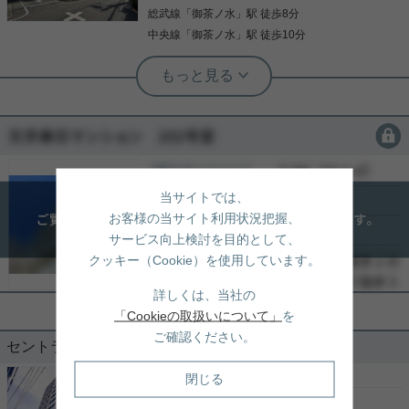
ください。 お問い合わせお待ちしております。
ぞ◇ 実用春日ホーム株式会社 茗荷谷店 ＴＥＬ:０
総武線
「
御茶ノ水
」駅 徒歩8分
詳細を見る
写真(9)
３－６９０２－５０２１
中央線
「
御茶ノ水
」駅 徒歩10分
詳細を見る
根津駅前センター（実用根津ホーム株式会社 根津駅前センター） スタ
ッフ小西
湯島小学区のリノベーションマンショ
ン
会員限定
複数路線利用可能な好立地 ５５㎡のお部屋ですが収
［売り土地］
会員限定
（
会員限定
）
納など豊富な間取りです。 水回りもスッキリしてお
会員限定
り使い勝手が良好です。 是非ご覧下さい。
当サイトでは、
会員限定
お客様の当サイト利用状況把握、
-
サービス向上検討を目的として、
-
写真(9)
クッキー（Cookie）を使用しています。
詳細を見る
詳しくは、当社の
「Cookieの取扱いについて」
を
ご確認ください。
セントラルレジデンス御茶ノ水ヒルトップ
［売りマンション］
2LDK （54.60㎡）
閉じる
1
億
4,990
万円