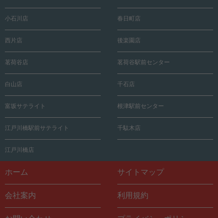
小石川店
春日町店
西片店
後楽園店
茗荷谷店
茗荷谷駅前センター
白山店
千石店
富坂サテライト
根津駅前センター
江戸川橋駅前サテライト
千駄木店
江戸川橋店
ホーム
サイトマップ
会社案内
利用規約