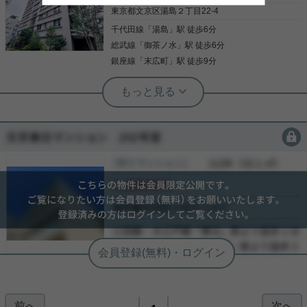
東京都文京区湯島２丁目22-4
千代田線
「
湯島
」駅 徒歩6分
総武線
「
御茶ノ水
」駅 徒歩6分
銀座線
「
末広町
」駅 徒歩9分
根津駅前センター（実用根津ホーム株式会社 根津駅前センター） スタ
ッフ小西
☆住友不動産(株)旧分譲☆２０１４年４
月築☆５４．６０平米の２ＬＤＫ☆
会員限定
ご覧頂きありがとうございます！ ３駅３路線以上ご
［売り戸建］
会員限定
（
会員限定
）
利用可能！ ◎物件ポイント◎ ○１０階角部屋 北・
会員限定
西の角住戸につき通風良好 ○ＴＥＳ温水式床暖房有
○対面式システムキッチン ○湯張り、追焚き、保温機
会員限定
能付きのユニットバス ○ＴＥＳ式浴室暖房乾燥機 ○
-
温水洗浄機・保温機能付きタンクレストイレ ○二重
-
写真(9)
床・二重天井構造 ○人感センサー付き照明 ○内廊下
設計 ○２４時間ゴミ出し可能 ○ダブルオートロック
詳細を見る
システム ○宅配ボックス有 そのほか詳細につきまし
てはお問い合わせくださいませ！！
前へ
次へ