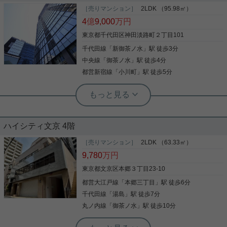
［売りマンション］
2LDK （95.98㎡）
4
億
9,000
万円
東京都千代田区神田淡路町２丁目101
千代田線
「
新御茶ノ水
」駅 徒歩3分
中央線
「
御茶ノ水
」駅 徒歩4分
都営新宿線
「
小川町
」駅 徒歩5分
実用春日ホーム 白山店 田村貴司
◆千代田区商住複合タワーレジデンス
◆
ハイシティ文京 4階
商往複合タワーレジデンス 39階！東京スカイツリー
を望める開放的なお部屋です。 専用トランクルー
［売りマンション］
2LDK （63.33㎡）
ム、プレミアムラウンジ、プレミアムゲートのプレ
9,780
万円
ミアムフロア。 ・充実した設備仕様（各室床暖房、
浴室サイズ1822、食洗機・ディスポーザー） ・リ
東京都文京区本郷３丁目23-10
ビング天井高最大2800mm ・充実した共用施設※一
都営大江戸線
「
本郷三丁目
」駅 徒歩6分
写真(9)
部使用有償 ウェルカムラウンジ ゲストルーム
ゴミステーション コンシェルジュデスク クルー
千代田線
「
湯島
」駅 徒歩7分
詳細を見る
ジングロビー・クロージングラウンジ スカイシッ
丸ノ内線
「
御茶ノ水
」駅 徒歩10分
プスタディルーム・スカイシップジム・スカイシッ
プキッズルーム ☆交通至便なロケーション☆ ・新御