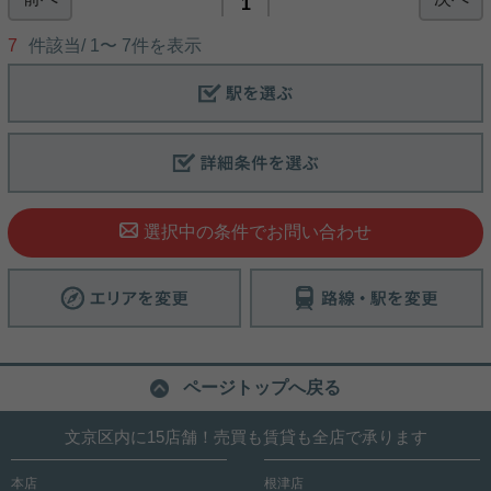
1
7
件該当/
1
〜
7
件を表示
選択中の条件でお問い合わせ
ページトップへ戻る
文京区内に15店舗！売買も賃貸も全店で承ります
本店
根津店