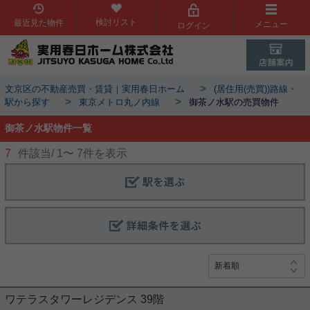
検討リスト
最近見た物件
メニュー
ログイン
>
文京区の不動産売買・賃貸｜実用春日ホーム
(居住用(売買))路線・
>
>
駅から探す
東京メトロ丸ノ内線
御茶ノ水駅の売買物件
御茶ノ水駅物件一覧
7
件該当/
1
〜
7
件を表示
ワテラスタワーレジデンス 39階