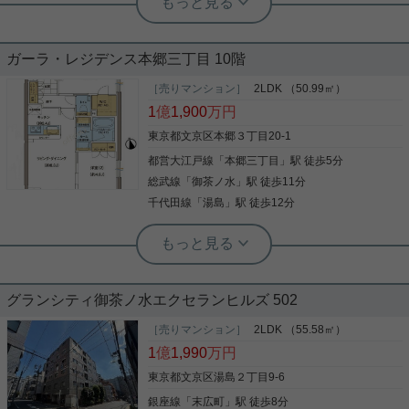
茶ノ水駅徒歩3分／御茶ノ水駅徒歩4分／淡路町駅徒
歩5分 24時間友人管理で安心です。 上質な暮らしを
実用春日ホーム 茗荷谷店 上村啓士
是非。 気になる方は白山店までお問い合わせ下さ
【湯島小学区】リノベ☆2LDK☆新耐
い。
ガーラ・レジデンス本郷三丁目 10階
震
［売りマンション］
2LDK （50.99㎡）
丸の内線『本郷三丁目』駅徒歩6分。 千代田線『湯
1
億
1,900
万円
島』駅徒歩7分の好立地。 西松建設株式会社施工の
【ハイシティ文京4階】のご紹介です。 ファミリー
東京都文京区本郷３丁目20-1
で使いやすい2LDKタイプが現在リノベーション工
都営大江戸線
「
本郷三丁目
」駅 徒歩5分
事中です。 学区は「湯島小学校」「本郷台中学校」
となります。 リノベーション工事も完了間近でご内
総武線
「
御茶ノ水
」駅 徒歩11分
写真(9)
覧可能です。 お問合せをお待ちしております。 ◇お
千代田線
「
湯島
」駅 徒歩12分
電話でのご相談もお気軽にどうぞ◇ 実用春日ホーム
詳細を見る
株式会社 茗荷谷店 TEL:03-6902-5021
実用春日ホーム 茗荷谷店 上村啓士
【湯島小学区】築11年☆2LDK☆１０F
実用春日ホーム 富坂サテライト
会員限定
南向き！
本郷三丁目のリフォーム済み2LDK物
件☆
グランシティ御茶ノ水エクセランヒルズ 502
◆ガーラレジデンス本郷三丁目 ◆2015年築・スタ
イリッシュな外観！高層階南向き×収納充実の2ＬＤ
［売りマンション］
2LDK （55.58㎡）
広いバルコニーで日当たり良好なお部屋☆ 窓も多く
Ｋ！ ◆本郷三丁目駅徒歩5分！ ◆専有面積50.99平
1
億
1,990
万円
どのお部屋も日当たり風通しのいいお部屋となって
米 バルコニー4.07平米 2LDK＋WIC＋SIC 全居
おります。 丸ノ内線・千代田線が利用可能なため、
室収納有！ ◆10階部分、南向きリビングは陽当た
東京都文京区湯島２丁目9-6
通勤・通学にも便利な立地☆ 室内も5月の上旬にリ
り、眺望良好！ ご内覧可能です。 お問合せをお待ち
銀座線
「
末広町
」駅 徒歩8分
フォーム済みです！ 気になった方はお気軽にご連絡
写真(9)
しております。 ◇お電話でのご相談もお気軽にどう