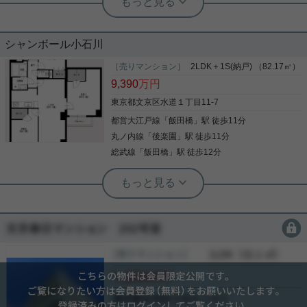
浴室 追い炊き機能付き 浴室乾燥機 洗面台 トイレ 温
総戸数122戸☆ 後楽のタワーマンショ
水洗浄便座機能付き フローリング 建具新規入替
ン！
間取り変更 照明 etc ちなみに、弊社売主のため、
仲介手数料不要の物件です。 工事中ですがご覧いた
シャンボール小石川
だけます！ 是非ご検討ください！
東南角部屋12階部分につき、採光・眺望・通風良好
なお部屋となっております。 水道橋駅4分、飯田橋
［売りマンション］
2LDK＋1S(納戸) （82.17㎡）
駅5分など 複数路線・駅が利用可能◎ ペットの飼育
9,390
万円
も可能なマンションです。 また、室内は6月中旬に
リフォーム完了予定☆ 気になった方はお気軽にご連
東京都文京区水道１丁目11-7
絡ください。 お問い合わせお待ちしております。
都営大江戸線
「
飯田橋
」駅 徒歩11分
写真(9)
丸ノ内線
「
後楽園
」駅 徒歩11分
詳細を見る
総武線
「
飯田橋
」駅 徒歩12分
実用春日ホーム 茗荷谷店 上村啓士
金富小学区☆８２㎡☆リノベ2SLDK☆
２駅５路線利用可
会員限定
会員限定
東京メトロ丸ノ内線・南北線「後楽園」駅、 ＪＲ総
武中央線・東京メトロ有楽町線・都営大江戸線「飯
［売りマンション］
会員限定
（
会員限定
）
田橋」駅、 それぞれ徒歩圏内で通勤に便利な好立
会員限定
地！ 総戸数１０９戸のビッグコミュニティ。 現在リ
ノベーション工事中ですが、ご内覧可能です。 詳細
会員限定
はお問い合わせください。 ◇お電話でのご相談もお
-
写真(9)
気軽に◇ 実用春日ホーム株式会社 茗荷谷店 TEL: