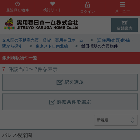
検討リスト
最近見た物件
メニュー
ログイン
>
文京区の不動産売買・賃貸｜実用春日ホーム
(居住用(売買))路線・
>
>
駅から探す
東京メトロ南北線
飯田橋駅の売買物件
飯田橋駅物件一覧
7
件該当/
1
〜
7
件を表示
パレス後楽園