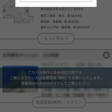
線・大江戸線「春日」駅徒歩７分の好立地のマンシ
2
億
4,800
万円
ョンのご紹介です！ ７階部分、南向きより、眺望・
日当たり良好なこのお部屋は、 2025年12月にフル
東京都文京区小石川２丁目15-8
リノベーションをしました。 新たなに収納スペース
都営三田線
「
春日
」駅 徒歩9分
写真(9)
が新設されるなど、利便性が大幅にアップ。 また、
住環境もとても良好です！ 東京ドームシティ(ショ
南北線
「
後楽園
」駅 徒歩9分
詳細を見る
ッピングセンターなどの複合施設) 小石川後楽園に
都営大江戸線
「
飯田橋
」駅 徒歩14分
徒歩圏内です！ ご興味ありましたらお気軽にお問い
合わせください。
実用春日ホーム 富坂サテライト デヘスースパトリシオ恒樹
☆リノベーション完了！2面バルコニー
上層階の3LDKです！☆
会員限定
会員限定
「ブランズ文京小石川」：文京区エリアの新居にピ
ッタリ。徒歩2分の場所に文京区立礫川小学校があ
［売りマンション］
会員限定
（
会員限定
）
ります。駅徒歩9分の物件です。13.96㎡のバルコニ
会員限定
ー付き物件です。不動産のことで確認したいことが
あるなら、メール又はお電話にてご連絡ください。
会員限定
当社は豊富な経験と知識を持っているので、丁寧に
-
写真(9)
お答えします。
-
詳細を見る
-