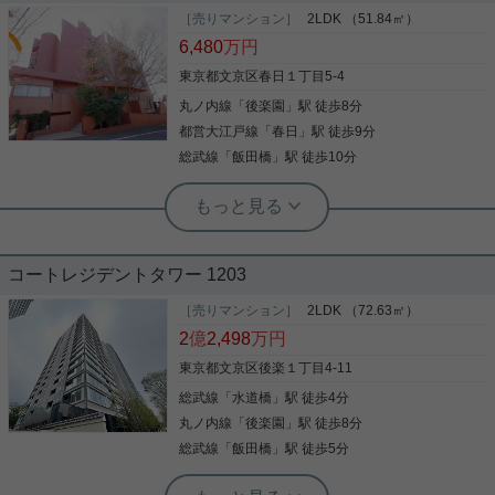
［売りマンション］
2LDK （51.84㎡）
6,480
万円
東京都文京区春日１丁目5-4
丸ノ内線
「
後楽園
」駅 徒歩8分
都営大江戸線
「
春日
」駅 徒歩9分
総武線
「
飯田橋
」駅 徒歩10分
実用春日ホーム 本店 砂子-
春日 高台の好立地 最上階角部屋 4
駅7路線利用のアクセス
コートレジデントタワー 1203
ご覧いただきありがとうございます。 【パレス後楽
園】のご紹介です。 7路線の利用できるマルチアク
［売りマンション］
2LDK （72.63㎡）
セス、都心主要エリアへのダイレクトアクセスが可
2
億
2,498
万円
能です。 現地をご覧いただければすぐ分かります
が、 高台立地で眺望、通風、陽当たりがともに良好
東京都文京区後楽１丁目4-11
で快適にお住まいいただけます。 最上階角部屋なの
総武線
「
水道橋
」駅 徒歩4分
写真(9)
で、周辺環境も含め、騒音の心配もないかと思いま
す。 パワースポットの北野神社の力も浴びながら、
丸ノ内線
「
後楽園
」駅 徒歩8分
詳細を見る
元気になる物件です。 スケルトンリノベーションを
総武線
「
飯田橋
」駅 徒歩5分
行っておりますので、丸々、新規交換です。 【内
容】 配管新規(専有部) 全室クロス キッチン 食洗機
実用春日ホーム 富坂サテライト 金子瑠茄