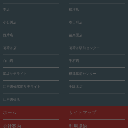
本店
根津店
小石川店
春日町店
西片店
後楽園店
茗荷谷店
茗荷谷駅前センター
白山店
千石店
富坂サテライト
根津駅前センター
江戸川橋駅前サテライト
千駄木店
江戸川橋店
ホーム
サイトマップ
会社案内
利用規約