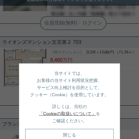
-
０３－６９０２－５０２１
詳細を見る
-
ライオンズマンション文京第２ 703
［売りマンション］
2LDK＋1S(納戸) （71.36㎡）
8,480
万円
東京都文京区春日１丁目11-16
当サイトでは、
丸ノ内線
「
後楽園
」駅 徒歩8分
お客様の当サイト利用状況把握、
都営大江戸線
「
春日
」駅 徒歩9分
サービス向上検討を目的として、
総武線
「
飯田橋
」駅 徒歩15分
クッキー（Cookie）を使用しています。
実用春日ホーム 千駄木店 今井隼斗
詳しくは、当社の
「後楽園」駅徒歩７分！７階部分南向
「Cookieの取扱いについて」
を
き角部屋・眺望良好です！
ご確認ください。
ブランズ文京小石川 903
ご覧いただきありがとうございます。 東京メトロ丸
ノ内線・南北線「後楽園」駅徒歩７分、 都営三田
［売りマンション］
3LDK （92.54㎡）
閉じる