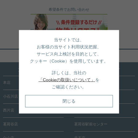
希望条件でお問い合わせ
当サイトでは、
お客様の当サイト利用状況把握、
サービス向上検討を目的として、
ページトップへ戻る
クッキー（Cookie）を使用しています。
文京区内に15店舗！売買も賃貸も全店で承ります
詳しくは、当社の
「Cookieの取扱いについて」
を
本店
根津店
ご確認ください。
小石川店
春日町店
閉じる
西片店
後楽園店
茗荷谷店
茗荷谷駅前センター
白山店
千石店