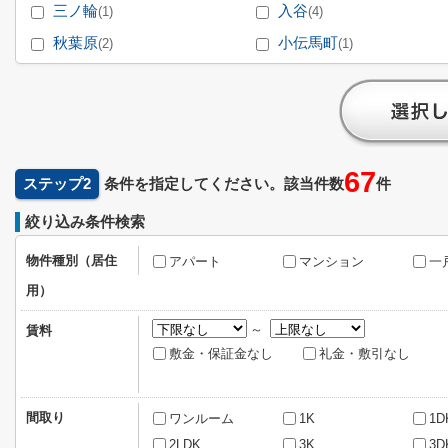
三ノ輪
入谷
(1)
(4)
秋葉原
小伝馬町
(2)
(1)
67
ステップ2
条件を指定してください。該当件数
件
絞り込み条件検索
物件種別（居住
アパート
マンション
一
用）
～
賃料
敷金・保証金なし
礼金・敷引なし
間取り
ワンルーム
1K
1D
2LDK
3K
3D