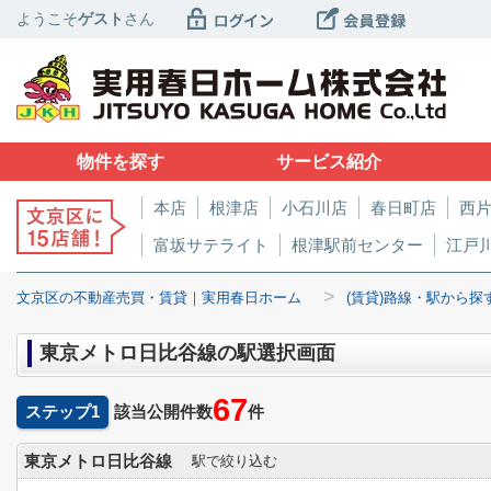
ようこそ
ゲスト
さん
物件を探す
サービス紹介
本店
根津店
小石川店
春日町店
西
富坂サテライト
根津駅前センター
江戸
>
文京区の不動産売買・賃貸｜実用春日ホーム
(賃貸)路線・駅から探
東京メトロ日比谷線の駅選択画面
67
ステップ1
該当公開件数
件
東京メトロ日比谷線
駅で絞り込む