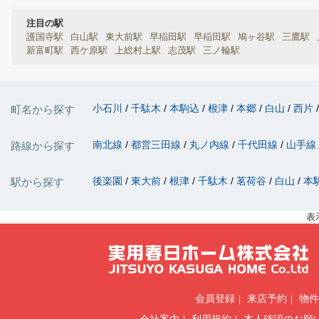
注目の駅
護国寺駅
白山駅
東大前駅
早稲田駅
早稲田駅
鳩ヶ谷駅
三鷹駅
新富町駅
西ケ原駅
上総村上駅
志茂駅
三ノ輪駅
小石川
千駄木
本駒込
根津
本郷
白山
西片
町名から探す
南北線
都営三田線
丸ノ内線
千代田線
山手線
路線から探す
後楽園
東大前
根津
千駄木
茗荷谷
白山
本
駅から探す
表
会員登録
来店予約
物件