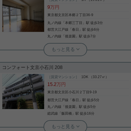
「松屋ビル」のここがイチオシ。こだわりポイント
今回ご紹介するのは、人気の小石川エリア！ 複数の
薬や日用品を買うのに便利なスギ薬局小石川店ま
9
万円
満載の松屋ビル。こちらは防犯カメラ付きのマンシ
駅を利用可能な便利な立地！ 「メゾン・シャルマ
で、462mです。 収納はクロゼット・押入などが備
ョンです。このマンションはバルコニー付きで、用
ン」の3階です。 最寄り駅は後楽園駅 徒歩４分 都
え付けられているので、衣類や日用品の収納に重宝
東京都文京区本郷２丁目36-9
途に合わせて使用できます。これから先、どんな暮
心部へのアクセス良好です◎ 室内は、洋室２部屋あ
します。共用部にはエレベータ・敷地内ごみ置き場
らしを実現していきたいですか。新しい住まいでハ
丸ノ内線
「
本郷三丁目
」駅 徒歩3分
り、各お部屋に収納があるので 寝具やお洋服の収納
など様々な設備やサービスが揃っているので便利で
リのある生活を送っていきましょう。お問い合わせ
に困りません！ バルコニーは南向きでお部屋明るく
す。 洗面化粧台はコンセントや照明、大きな鏡など
都営大江戸線
「
春日
」駅 徒歩6分
写真(9)
もお気軽にご連絡ください。
写真(9)
過ごせます♪ 気になる点や類似物件などお気軽に
写真(9)
がついているので化粧や身支度を整える際に役立ち
丸ノ内線
「
後楽園
」駅 徒歩7分
詳細を見る
【実用春日ホーム 小石川店】へお問い合わせくだ
詳細を見る
ます。 オートロックと玄関の鍵で二重にロックでき
詳細を見る
さい！お待ちしております。
るので防犯対策につながります。 利便性の高い暮ら
実用春日ホーム 本店 砂子-
しをするなら文京区でいかがでしょうか。賃貸住宅
エアコン 2駅利用可 礼金1ヶ月 ユニッ
実用春日ホーム 富坂サテライト 板東翔
情報をお探しの際には、ぜひお気軽に当社までご連
実用春日ホーム 春日町店 宮﨑由実
トバス 南向き
絡下さい。しっかりとサポート致します。
礫川小学校エリア！商店街も至近で、
単身赴任向け、フリーレント１か月、
快適な住みここちを叶える文教の街。
家具家電付き、フロントサービス、礼
コンフォート文京小石川 208
1987年1月築の鉄骨造地上3階建て賃貸マンションで
金なし、更新料なし
す。 丸ノ内線/大江戸線・本郷三丁目駅より徒歩3分
［賃貸マンション］
1DK （33.27㎡）
豊かな緑と文化が育む、文京区内でも屈指の人気を
後楽園駅、春日駅徒歩５分のアクセス良好物件です
です。 物件周辺には、マルエツプチ、まいばすけっ
15.2
万円
誇る後楽園エリア。 都心の主要拠点へダイレクトに
☆ 家具家電付きなので引っ越し後、すぐに快適な生
と、コンビニなどがありお買い物に便利です。 東京
アクセスできる「後楽園」駅・「春日」駅を日常使
活がスタートできます！ 朝・夕の食事サービスなど
大学の正門、赤門、春日門、龍岡門、鉄門をご利用
東京都文京区小石川２丁目9-19
いできる利便性を持ちながら、物件周辺は大通りの
様々なサービスがありますよ！ お気楽にお問合せく
される方は徒歩圏内で行ける立地ですので、東大
喧騒から離れた穏やかな住宅街が広がる、非常に住
都営大江戸線
「
春日
」駅 徒歩5分
ださい！
写真(9)
生・東大関係者様に特にオススメです♪ 是非お問い
み心地の良いロケーションです。 周辺には「えんま
合わせください！
丸ノ内線
「
後楽園
」駅 徒歩5分
詳細を見る
写真(9)
通り商店街」をはじめとする親しみやすい商店街や
写真(9)
総武線
「
飯田橋
」駅 徒歩16分
スーパーが点在。東京ドームシティも徒歩圏。顔の
詳細を見る
詳細を見る
見える温かい街並みは、住むほどに愛着が湧く住環
境です。 また、教育環境に定評のある「文京区立礫
川（れきせん）小学校」にも近く、お子様の毎日の