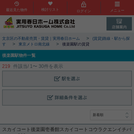
検討リスト
最近見た物件
メニュー
ログイン
>
文京区の不動産売買・賃貸｜実用春日ホーム
(賃貸)路線・駅から探
>
>
す
東京メトロ南北線
後楽園駅の賃貸
後楽園駅物件一覧
219
件該当/
1
〜
30
件を表示
スカイコート後楽園壱番館スカイコートコウラクエンイチバ