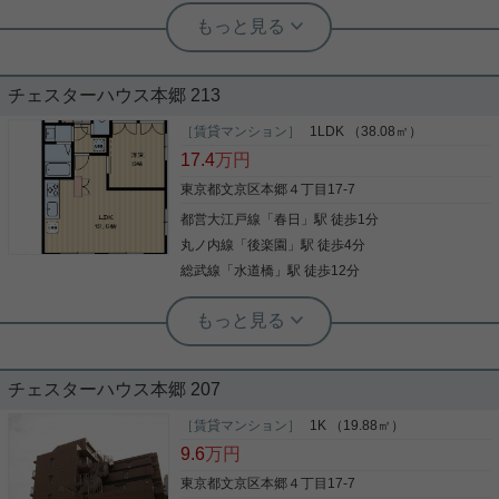
も充実します。住まいを楽しむ。そうすれば、より
実用春日ホーム 小石川店 谷口淳
快適な生活を送ることができるでしょう。快適な住
給湯 TVインターホン 温水洗浄便座 洗
まいをお客様と共にお探し致します。
面所独立 敷地内ごみ置き場
チェスターハウス本郷 213
収納はシューズボックス・玄関収納など豊富なの
で、広々と空間を利用することも可能です。室内設
［賃貸マンション］
1LDK （38.08㎡）
備は洗面所独立・浴室乾燥機など充実した設備を備
17.4
万円
え付けています。専用ボックスがあるので、配達員
と顔を合わせずに宅配便を受け取れます。セキュリ
東京都文京区本郷４丁目17-7
ティ面は、オートロック・TVインターホンなどを備
都営大江戸線
「
春日
」駅 徒歩1分
写真(9)
え付けているので安心して暮らせます。防犯カメラ
が設置されており、トラブルや犯罪への不安も和ら
丸ノ内線
「
後楽園
」駅 徒歩4分
詳細を見る
ぎます。2つの調理を同時に進行できて料理の効率
総武線
「
水道橋
」駅 徒歩12分
を上げられる、2口コンロが付いています。文京区
や東京都三田線白山駅付近であなたのライフスタイ
実用春日ホーム 春日町店 宮﨑由実
ルに合ったお部屋を見つけましょう。当社スタッフ
２駅利用可能の立地にある１LDKタイ
が全力でサポート致します。
プのお部屋のご紹介です！
チェスターハウス本郷 207
☆敷金なし ☆ルームシェア可 ※姉妹、兄弟いかが
でしょうか。 ☆二人入居可 ☆単身者可 ☆バストイ
［賃貸マンション］
1K （19.88㎡）
レ別・独立洗面台 お気軽にお問い合わせくださいま
9.6
万円
せ。
東京都文京区本郷４丁目17-7