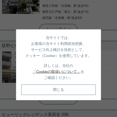
日当り風通しも◎ オートロックがありセキュリティ
味のある方ぜひお気軽にお問合わせください♪
都営三田線
「
水道橋
」駅 徒歩4分
面でも安心で、内廊下になっているので建物も入っ
写真(9)
てしまえば雨にぬれたり、日差しにあたったりとい
都営大江戸線
「
春日
」駅 徒歩7分
詳細を見る
写真(9)
うことがありません！ 洗面台も独立しており、バ
総武線
「
水道橋
」駅 徒歩8分
ス・トイレも別！ クローゼットと収納が別であるの
詳細を見る
で、洋服・日用品等の収納に重宝します！ ペットと
実用春日ホーム 春日町店 宮﨑由実
一緒に生活したい方におすすめです！！ 気になる点
閑静な住宅地 エレベーター2基 敷地内
や類似物件などお気軽に【実用春日ホーム 小石川
当サイトでは、
ごみ置き場
店】へお問い合わせください！お待ちしておりま
す。
お客様の当サイト利用状況把握、
荻野ビル 601
サービス向上検討を目的として、
敷地内ごみ置き場やエレベーター2基など、充実し
た設備。 バルコニーは広々としており、開放感のあ
［賃貸マンション］
1LDK （35.00㎡）
クッキー（Cookie）を使用しています。
る空間です。 閑静な住宅街に位置し、落ち着いた住
11.5
万円
環境も魅力の一つです。 お気軽にお問い合わせくだ
詳しくは、当社の
さい。
東京都文京区小石川２丁目
「Cookieの取扱いについて」
を
都営三田線
「
春日
」駅 徒歩3分
写真(9)
ご確認ください。
丸ノ内線
「
後楽園
」駅 徒歩5分
詳細を見る
都営大江戸線
「
春日
」駅 徒歩8分
閉じる
実用春日ホーム 小石川店 スタッフ大久
エレベーター バストイレ別 年内入居可
バルコニー 2人入居相談
ヒューリックレジデンス茗荷谷 206