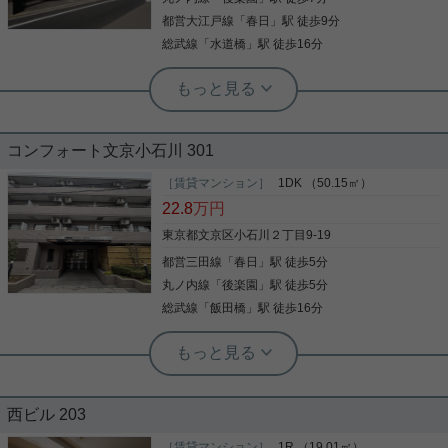
都営大江戸線
「
春日
」駅 徒歩9分
写真(9)
写真(9)
総武線
「
水道橋
」駅 徒歩16分
詳細を見る
詳細を見る
実用春日ホーム 茗荷谷店 堀田枝里
実用春日ホーム 小石川店 谷口淳
実用春日ホーム 茗荷谷駅前センター 齊藤敏孝
タワー型マンション、1SLDK！
エレベーター ネット専用回線 オートロ
浴槽 2沿線利用可 敷金1ヶ月 2駅利用可
ック 2人入居相談 バルコニー
コンフォート文京小石川 301
駅徒歩10分以内
［賃貸マンション］
1DK （50.15㎡）
文京区後楽1丁目に佇むタワーマンション！ 1SLDK
来訪者を確認してから鍵を開けられるため防犯対策
この度は、当物件をご覧いただきありがとうござい
22.8
万円
のお部屋が募集となりました！ 高層階、角部屋、2
として優れているオートロック機能があります。室
ます！ ☆インターネット無料 ☆24時間ゴミ出し可
面バルコニー！ 室内設備には食洗器や浄水器あり！
内設備はシステムキッチン・追い焚き・エアコンな
能 ☆独立洗面台 等、嬉しいシステムの揃った是非お
東京都文京区小石川２丁目9-19
管理体制良好なマンションです！ ※定期借家契約5
ど充実した設備を備え付けています。収納はクロゼ
すすめしたい物件です！ お気軽にご連絡ください♪
年、再契約不可となっております。 お気軽にお問い
都営三田線
「
春日
」駅 徒歩5分
ット・シューズボックスなど豊富なので、衣類や履
合わせくださいませ！ ★お電話でのご相談もお気軽
き物の整理がしやすく便利です。冬は暖かく夏は涼
丸ノ内線
「
後楽園
」駅 徒歩5分
写真(9)
にどうぞ★ 実用春日ホーム株式会社 茗荷谷店
写真(9)
しい魅力溢れる角部屋はこちらにあります。駅から
写真(9)
総武線
「
飯田橋
」駅 徒歩16分
TEL：03-6902-5021
詳細を見る
徒歩10分にある物件なので、電車利用が多い方にオ
詳細を見る
詳細を見る
ススメです。全居室フローリングなので跡を気にせ
ずに物を置くことができます。住まい探しは実用春
日ホーム小石川店で！当社では文京区の賃貸情報を
実用春日ホーム 春日町店 堀江健太郎
実用春日ホーム 小石川店 スタッフ上田
実用春日ホーム 西片店 ルームアドバイザー
扱っておりますので、住まい探しの際にはお任せ下
オートロックに防犯カメラとセキュリ
値下げしました！！★インターネット
3沿線以上利用可 3駅以上利用可 駅徒歩
さい。
ティ充実！ 春日、後楽園駅も近く、立
無料★後楽園駅徒歩４分★２４時間ゴ
西ビル 203
10分以内 敷金1ヶ月 防犯カメラ
地良好！
ミ出し可能★
［賃貸マンション］
1R （19.01㎡）