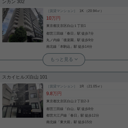
ンカン 302
［賃貸マンション］
1K （20.94㎡）
10
万円
東京都文京区白山１丁目1
都営三田線
「
春日
」駅 徒歩7分
丸ノ内線
「
後楽園
」駅 徒歩9分
南北線
「
本駒込
」駅 徒歩14分
実用春日ホーム 小石川店 谷口淳
宅配ボックス 礼金1ヶ月 ゴミ出し24時
間OK 2駅利用可 シャワー
スカイヒルズ白山 101
共用部には敷地内ごみ置き場・エレベータなどが備
わっておりとても充実しています。室内設備はシス
［賃貸マンション］
1R （21.05㎡）
テムキッチン・CATV・照明付きなど豊富に揃って
9.8
万円
おり、過ごしやすいお部屋になっております。セキ
ュリティ面は、防犯カメラ・24時間緊急通報システ
東京都文京区白山２丁目2-3
ムなど充実しているので、防犯対策もばっちりで
都営三田線
「
白山
」駅 徒歩8分
写真(9)
す。畳部屋の使用頻度が低い方向けの全居室フロー
リング設置。実際に見てみないことにはお部屋選び
都営大江戸線
「
春日
」駅 徒歩12分
詳細を見る
はできません。すぐに内覧もできる空き部屋です。
南北線
「
東大前
」駅 徒歩15分
様々な番組が視聴できるBS・CSへの加入で、娯楽