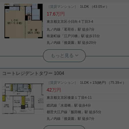
「荻野ビル」のここがイチオシ。富坂子どもの家ま
で徒歩6分と気軽に通うことができます。独立洗面
［賃貸マンション］
1LDK （43.05㎡）
台を備えているので、歯ブラシやドライヤーなども
17.6
万円
まとめてスッキリ収納できます。新居のお住まいの
日にちはどうぞご相談してくださいね。シンク下の
東京都文京区小日向４丁目3-4
スペースをより無駄なく利用できるシステムキッチ
丸ノ内線
「
茗荷谷
」駅 徒歩7分
写真(9)
ンを採用しております。これからの新生活で失敗で
きないお部屋探し。文京区や都営三田線春日付近で
有楽町線
「
江戸川橋
」駅 徒歩15分
詳細を見る
お探しなら、信頼と安心の当社へご連絡をお待ちし
丸ノ内線
「
後楽園
」駅 徒歩20分
ております。
実用春日ホーム 茗荷谷駅前センター 齊藤敏孝
角部屋 宅配ボックス 追い焚き 浴
室乾燥機
コートレジデントタワー 1004
ご覧頂きありがとうございます! ご紹介するのは｢ヒ
ューリックレジデンス茗荷谷｣ 茗荷谷駅徒歩7分の角
［賃貸マンション］
1LDK＋1S(納戸) （75.39㎡）
部屋で2面採光！43㎡の1LDKで設備充実！ オート
42
万円
ロック・宅配BOX・追い焚き・浴室乾燥機・独立洗
面台など 内見も可能ですので、少しでも気になる方
東京都文京区後楽１丁目4-11
はお気軽にお問い合わせください！
総武線
「
水道橋
」駅 徒歩4分
写真(9)
都営大江戸線
「
飯田橋
」駅 徒歩5分
詳細を見る
丸ノ内線
「
後楽園
」駅 徒歩7分