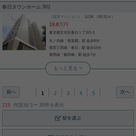
アクセス良好＆生活利便性に優れた文
春日タウンホーム 302
京区小石川3丁目
［賃貸マンション］
1LDK （50.51㎡）
「春日」駅・「後楽園」駅が徒歩圏内で、通勤・通
19.8
万円
学に大変便利なロケーション。周辺にはスーパー
（ダイエー・三徳）、コンビニ、商店街が揃ってお
東京都文京区春日１丁目5-3
り、初めてのひとり暮らしにも最適です。 【アクセ
丸ノ内線
「
後楽園
」駅 徒歩8分
ス】 ■ 都営三田線・大江戸線「春日」駅 ■ 東京メト
ロ丸ノ内線・南北線「後楽園」駅 【主な特徴・周辺
都営三田線
「
春日
」駅 徒歩10分
写真(9)
環境】 ■ 好立地： 千川通り・春日通りから奥まった
東西線
「
飯田橋
」駅 徒歩7分
閑静な住宅街 ■ 買い物便利： 24hスーパーやドラッ
詳細を見る
グストアが身近に充実 ■ 安心の住環境： 文京区エリ
アならではの高い治安と落ち着き ■ 設備充実： バス
トイレ別・室内洗濯機置場・浴室乾燥機・エアコ
実用春日ホーム 小石川店 スタッフ上田
後楽園店（実用後楽園ホーム株式会社） 志熊威望
ン・ウォークインクローゼット お気になられました
★4路線3駅利用可★角部屋・2面採光
☆専有部の給排水管の全面更新済み☆
ら富坂サテライト店まで！ ご連絡お待ちしておりま
★7.5帖の洋室★ウォークインクローゼ
南向きで日当たり良好☆
す！
前へ
次へ
ット★オートロック★
1
2
3
4
5
★一人暮らしにおすすめ★ 東京メトロ丸ノ内線・南
フルリノベーション実施（2026年8月） エアコン2
219
件該当/
1
〜
30
件を表示
北線「後楽園」駅、都営三田線「春日」駅など4路
台、カウンターキッチン、追い炊き、浴室乾燥、バ
線3駅が利用可能な好立地。 閑静な住宅街に位置す
ストイレ別、天井埋込型ダウンライト、独立洗面台
る角部屋・2面採光のお部屋で、明るく開放感のあ
配管まで徹底リニューアル！！ 南向きで日当たり良
る住空間が魅力です。 独立洗面台・浴室乾燥機・2
好◎ 2駅4路線利用可能！！
口ガスシステムキッチン・モニター付きオートロッ
写真(9)
クなど設備も充実。 7.5帖の洋室にウォークインク
写真(9)