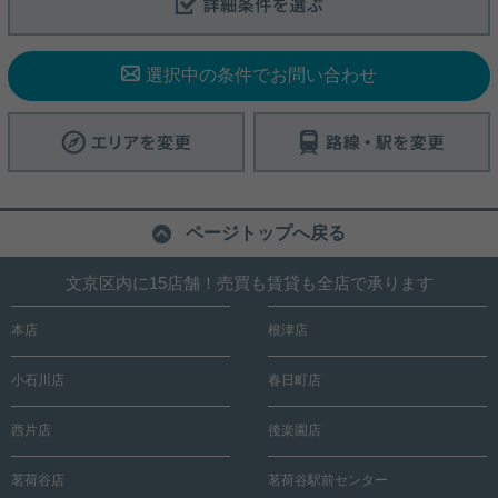
ローゼットを備え、収納スペースも豊富です。 利便
詳細を見る
詳細を見る
性と快適性を兼ね備えた、長く住みたくなるおすす
めの一部屋です。 気になる点や類似物件などお気軽
に【実用春日ホーム 小石川店】へお問い合わせく
実用春日ホーム 小石川店 スタッフ上田
選択中の条件でお問い合わせ
ださい！お待ちしております。
★フルリノベーション（2026年8月）
★50㎡の広々したLDK★日当たり◎★
設備充実★
★同棲カップル・カップルにもおすすめ★ 2026年8
月にリノベーションされる１LDKのお部屋です！！
50㎡越えの広々したお部屋です。 エアコンは2台完
備で暑い夏でも快適です！ 洋室は10畳もあり収納も
ページトップへ戻る
たくさんついています！！ 天井埋込型ダウンライト
でおしゃれなお部屋です！ 南向きで日当たりもよく
写真(9)
2駅4路線利用可能なので通勤も安心です！ 気になる
文京区内に15店舗！売買も賃貸も全店で承ります
点や類似物件などお気軽に【実用春日ホーム 小石
詳細を見る
川店】へお問い合わせください！お待ちしておりま
本店
根津店
す。
小石川店
春日町店
西片店
後楽園店
茗荷谷店
茗荷谷駅前センター