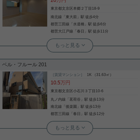
20
万円
す！ 広々11.2帖のワンルーム！ 水回り独立しており
モニターインターホンで防犯面安心 追い焚き機能、
ますので、清潔で使い勝手も良し○ 是非お問い合わ
浴室乾燥、浄水器、3口コンロのシステムキッチ
東京都文京区本郷２丁目18-9
せください！
ン、宅配ボックスと設備も充実 心くすぐるメゾネッ
南北線
「
東大前
」駅 徒歩4分
トでわんちゃん、猫ちゃんと一緒の生活を始めてみ
写真(9)
ませんか お部屋の使い方はあなた次第です この部屋
都営三田線
「
水道橋
」駅 徒歩6分
写真(9)
に住んだらどんな暮らしになるのか、想像してみて
詳細を見る
都営大江戸線
「
春日
」駅 徒歩11分
詳細を見る
ください 是非一度、ご覧になってください ご興味の
ある方はお気軽にお問い合わせください ご連絡お待
実用春日ホーム 小石川店 谷口淳
ちしております
3沿線以上利用可 シューズボックス ウ
ォークインクロゼット 2沿線利用可 シ
ステムキッチン
ベル・フルール 201
室内設備はシステムキッチン・追い焚き・エアコン
2台などが揃っているので、快適に過ごしやすいお
［賃貸マンション］
1K （31.63㎡）
部屋になります。現在空家となっておりますので、
10.5
万円
お早めのご入居が可能となっております。フローリ
ング張りのマンションなので床掃除が簡単です。よ
東京都文京区小石川３丁目10-6
くお出かけをする方にも便利な、2駅利用可能なマ
丸ノ内線
「
茗荷谷
」駅 徒歩13分
写真(9)
ンションです。マンションに光回線を繋いでパソコ
ンを使いやすくしました。新生活を始めるためのお
南北線
「
後楽園
」駅 徒歩13分
詳細を見る
住まいを探すなら、当社にお任せ下さい。初めての
都営三田線
「
春日
」駅 徒歩12分
方でも安心していただけるよう、全力でサポートい
たします。お気軽に当社へご連絡下さい。
実用春日ホーム 富坂サテライト 板東翔