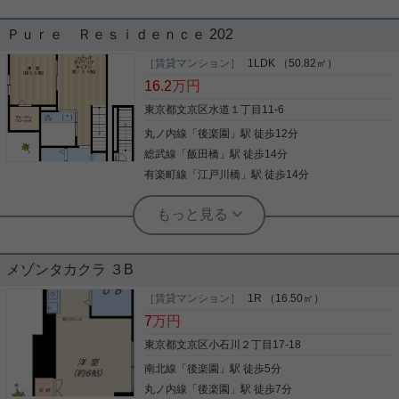
エアコン フローリング 洗面化粧台 全
駅徒歩10分以内 システムキッチン 3沿
居室洋室 冷房
Ｐｕｒｅ Ｒｅｓｉｄｅｎｃｅ 202
線以上利用可 エレベータ バストイレ別
［賃貸マンション］
1LDK （50.82㎡）
都営三田線千石駅A4番出口から徒歩1分。 千石エリ
2019年12月築、ＲＣ造地上10階建て総戸数18戸の
16.2
万円
アを中心に賃貸・売買物件から事業用物件まで多数
マンションです。 都営大江戸線・三田線「春日」駅
取り揃えております。他社の掲載物件もまとめてご
徒歩3分、南北線・丸ノ内線「後楽園」駅徒歩4分と
東京都文京区水道１丁目11-6
紹介可能です！
好アクセスな物件です。 オートロック・防犯カメ
丸ノ内線
「
後楽園
」駅 徒歩12分
ラ・宅配ＢＯＸなど、セキュリティー良好です！ 浴
室乾燥機・温水暖房便座・独立洗面台・エアコンな
総武線
「
飯田橋
」駅 徒歩14分
写真(9)
写真(9)
ど、室内設備も充実しております。 駐輪場無料！
有楽町線
「
江戸川橋
」駅 徒歩14分
詳細を見る
（１住戸１区画のみ） 是非お問い合わせください！
詳細を見る
根津駅前センター（実用根津ホーム株式会社 根津駅前センター） スタ
実用春日ホーム 茗荷谷店 堀田枝里
実用春日ホーム 本店 スタッフ島倉
ッフ小西
春日駅徒歩3分☆角部屋、1LDK！
即入居可能☆3人まで☆
☆人気の小石川エリアの１LDKのご紹
メゾンタカクラ ３B
介です☆
［賃貸マンション］
1R （16.50㎡）
春日駅徒歩3分の1LDKのお部屋をご紹介です☆ 東京
室内設備は浴室乾燥機・洗面所独立などが揃ってい
7
万円
都心の主要駅に簡単アクセス可能の好立地！ 駅まで
ドームが徒歩圏内！ ラクーアもあり、買い物にも便
るので、快適に過ごしやすいお部屋になります。収
の徒歩も10分以内で2駅4路線利用可能なのは嬉しい
利な周辺環境です！ 3口ガスコンロにグリル、浴室
納はシューズボックス・ウォークインクロゼットな
東京都文京区小石川２丁目17-18
◎ スーパー『クイーンズ伊勢丹』徒歩1分 ディスカ
乾燥機に追焚機能等、 室内設備も充実したお部屋☆
どが備え付けられているので、衣類や日用品の収納
ウントショップ『オリンピック』徒歩3分 100円シ
南北線
「
後楽園
」駅 徒歩5分
角部屋で、2面に窓有！ お気軽にお問い合わせくだ
に重宝します。お風呂が好きな方に欠かせない追い
ョップ『キャンドゥ』同建物 周辺環境もかなりイ
さいませ！ ★お電話でのご相談もお気軽にどうぞ★
炊き機能付き。駅までのアクセスが良い、徒歩12分
丸ノ内線
「
後楽園
」駅 徒歩7分
イ！！！(*^O^*) 気になったら直ぐお問い合わせくだ
写真(9)