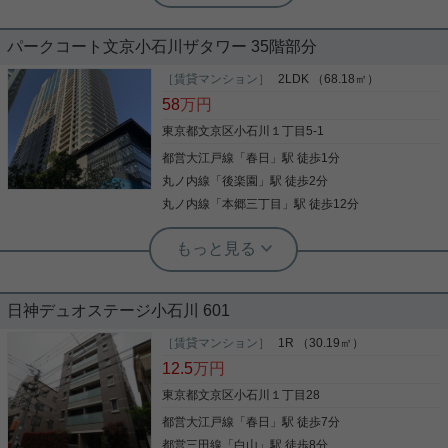
実用春日ホーム 西片店 ルームアドバイザー
通学も安心。近くには「礫川公園」などの公園もあ
ベランダ フローリング 礼金不要 給湯
り、子育て世帯にも自信を持っておすすめできる環
境が整っています。 お気になられましたら富坂サテ
パークコート文京小石川ザタワー 35階部分
エレベーター
ライトまでお問い合わせください。
［賃貸マンション］
2LDK （68.18㎡）
こだわりポイント満載のコンフォート文京小石川。
58
万円
歩いて490mの場所に、ダイエー小石川店がありま
す。セキュリティ面は、TVインターホン・オートロ
東京都文京区小石川１丁目5-1
ックなど充実しているので安心して生活できます。
都営大江戸線
「
春日
」駅 徒歩1分
共用部にはエレベータ・敷地内ごみ置き場などが揃
っており、とても充実しています。忙しい朝でも鏡
丸ノ内線
「
後楽園
」駅 徒歩2分
写真(9)
を見ながらサッと身支度を整えることができる洗面
丸ノ内線
「
本郷三丁目
」駅 徒歩12分
化粧台があります。引越し費用を抑えられる礼金不
詳細を見る
要のマンションです。文京区エリアでの新生活をご
実用春日ホーム 西片店 ルームアドバイザー
検討の方に、素敵な暮らしを当社のスタッフが全力
宅配ボックス 防犯カメラ LDK15帖以
でサポート致します。都営大江戸線春日付近の情報
実用春日ホーム 春日町店 宮﨑由実
上 浴室乾燥機 食器洗乾燥機
も満載です。
単身赴任向け、家具家電付き、フロン
トサービス、礼金なし、更新料なし
日神デュオステージ小石川 601
☆お電話でのお問い合わせもお気軽にどうぞ☆ 実用
春日ホーム株式会社 西片店 TEL：03-5684-0805
［賃貸マンション］
1R （30.19㎡）
後楽園駅、春日駅徒歩５分のアクセス良好物件です
12.5
万円
☆ 家具家電付きなので引っ越し後、すぐに快適な生
活がスタートできます！ 朝・夕の食事サービスなど
東京都文京区小石川１丁目28
様々なサービスがありますよ！ お気楽にお問合せく
都営大江戸線
「
春日
」駅 徒歩7分
ださい！
写真(9)
都営三田線
「
白山
」駅 徒歩8分
詳細を見る