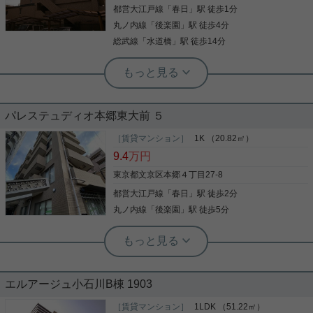
都営大江戸線
「
春日
」駅 徒歩1分
写真(9)
丸ノ内線
「
後楽園
」駅 徒歩4分
詳細を見る
総武線
「
水道橋
」駅 徒歩14分
実用春日ホーム 春日町店 宮﨑由実
東向きの１Kの駅近の物件のご紹介で
す！
パレステュディオ本郷東大前 ５
すぐ近くの場所にスーパーマーケット「マルエツプ
チ」(398m)があります。共用設備の充実している、
［賃貸マンション］
1K （20.82㎡）
楽しく生活できるマンションです。オートロックが
9.4
万円
あり、入居者の入館管理がされています。一人暮ら
しでも安心の、防犯カメラ設備付きです。交通面を
東京都文京区本郷４丁目27-8
考慮してお引っ越しをするなら、都営大江戸線春日
都営大江戸線
「
春日
」駅 徒歩2分
写真(9)
周辺のお部屋はいかがでしょう。駅周辺には賃貸情
報も豊富にございます。
丸ノ内線
「
後楽園
」駅 徒歩5分
詳細を見る
実用春日ホーム 春日町店 宮﨑由実
分譲賃貸マンションの５階部分、１K
タイプのお部屋のご紹介です！ ９月
上旬退去
エルアージュ小石川B棟 1903
春日・後楽園で一人暮らしのお部屋をお探しの
方！！！ こちらの物件はいかがでしょうか。 ほしい
［賃貸マンション］
1LDK （51.22㎡）