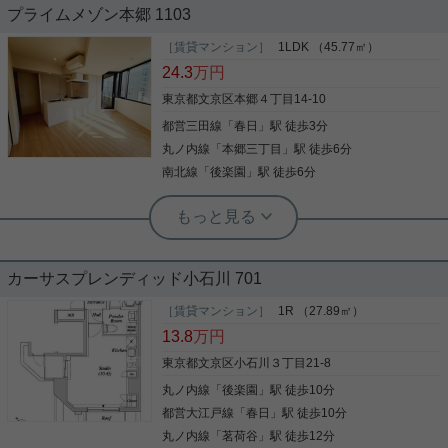
プライムメゾン本郷 1103
料など設備充実！
［賃貸マンション］
1LDK （45.77㎡）
ローソン 小石川一丁目店まで徒歩3分と近場にコン
24.3
万円
ビニがあるのもポイント。室内設備は洗面所独立・
浴室乾燥機などが揃っており、とても充実していま
東京都文京区本郷４丁目14-10
す。自分のライフスタイルに合わせてゴミを捨てら
都営三田線
「
春日
」駅 徒歩3分
れる、24時間ゴミ出し可能な物件になっておりま
す。収納はシューズボックス・クロゼットなどが備
丸ノ内線
「
本郷三丁目
」駅 徒歩6分
写真(9)
え付けられているので、衣類や日用品の収納に重宝
南北線
「
後楽園
」駅 徒歩6分
します。陽当りの良さが魅力のマンションです。こ
詳細を見る
ちらの物件はマンションです。当社には、こだわり
実用春日ホーム 富坂サテライト 三木愛子
条件や特集が満載です。文京区エリアや都営大江戸
◇設備充実！ココロ躍る１LDK◇
線春日付近できっと素敵なお部屋が見つかることで
実用春日ホーム 小石川店 スタッフ上田
しょう。
★インターネット使用料無料★オート
ロック★バルコニー★浴室乾燥機★分
カーサスプレンディッド小石川 701
「春日後楽園に住んでいるんだ」と、 ガツンと感じ
譲賃貸★
るこちらのマンション。 複数路線が利用できるエリ
［賃貸マンション］
1R （27.89㎡）
★一人暮らしにおすすめ★ こちらのお部屋は真っ白
アで、 リビングのワイドな窓の外からは、 文京区役
13.8
万円
な壁と床でおしゃれ部屋間違いありません！ バスト
所やラクーア遊園地が見えます。 休日はお買い物や
イレも別なのでうれしい♪ インターネット使用料も
スパを楽しむのもいいかもしれません。 水回りの設
東京都文京区小石川３丁目21-8
無料で安心。 浴室乾燥機がついているので閃絡物が
備も充実しており、大きな収納もあるので、 二人入
丸ノ内線
「
後楽園
」駅 徒歩10分
乾かない心配もありません。 気になる点や類似物件
写真(9)
居にぴったりな１LDKではないでしょうか。
などお気軽に【実用春日ホーム 小石川店】へお問
都営大江戸線
「
春日
」駅 徒歩10分
詳細を見る
写真(9)
い合わせください！お待ちしております。
丸ノ内線
「
茗荷谷
」駅 徒歩12分
詳細を見る