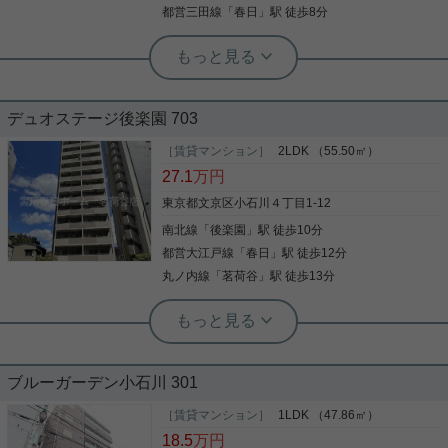
実用春日ホーム株式会社 茗荷谷店 TEL：03-6902-
写真(9)
のところに位置する物件です。1LDKの物件なので
写真(9)
都営三田線
「
春日
」駅 徒歩8分
さいませ＾＾
5021
詳細を見る
キッチンも快適でお料理も楽しい。50.82平米程の
詳細を見る
詳細を見る
専有面積でスペースも十分。当社スタッフの豊富な
実用春日ホーム 小石川店 スタッフ上田
経験から、住まい探しに関するお問い合わせを受け
★2駅4路線地用可能★フローリング
付けております。お客様のニーズにお応えできるよ
実用春日ホーム 春日町店 宮﨑由実
★2面採光★収納★
う努めて参りますので、まずはお気軽にご連絡くだ
収納豊富 全居室6帖以上 好立地 照明付
さい(#^^#)
き シューズボックス
デュオステージ後楽園 703
★単身者におすすめ★ 大人気！！春日後楽園エリア
の物件です！！ 後楽園駅と春日駅の2駅利用可能で
［賃貸マンション］
2LDK （55.50㎡）
総武線飯田橋駅周辺への引っ越しをお考えなら「Ｐ
路線は4路線！ 学生の方にも社会人の方にもおすす
27.1
万円
ｕｒｅ Ｒｅｓｉｄｅｎｃｅ」。 室内設備は洗面化
めなお部屋です。 収納もついています！ 2面採光で
粧台・浴室乾燥機などが揃っているので、 快適に過
明るいお部屋となっています。 気になる点や類似物
東京都文京区小石川４丁目1-12
ごしやすいお部屋になります。 来訪者の顔が見える
件などお気軽に【実用春日ホーム 小石川店】へお
南北線
「
後楽園
」駅 徒歩10分
TVインターホン付き。 収納はウォークインクロゼッ
写真(9)
問い合わせください！お待ちしております。
ト・シューズボックス・全居室収納などが 備え付け
都営大江戸線
「
春日
」駅 徒歩12分
詳細を見る
写真(9)
られているので、衣類や日用品の収納に重宝しま
丸ノ内線
「
茗荷谷
」駅 徒歩13分
す。 快適に生活する上で欠かせないエアコンが設置
詳細を見る
されている物件です。 お気楽にお問合せください！
実用春日ホーム 茗荷谷店 堀田枝里
室内リニューアル☆角部屋・南西向き
で3面採光☆
ブルーガーデン小石川 301
小石川4丁目の春日通り沿いの物件で、 LDK12.2帖
と洋室5.3帖、4.6帖の2LDKのお部屋のご紹介です☆
［賃貸マンション］
1LDK （47.86㎡）
物件周辺にはまいばすけっとやコンビニがあり、 最
18.5
万円