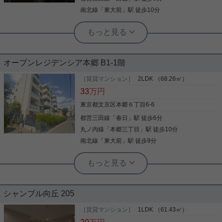
写真(9)
南北線
「
東大前
」駅 徒歩10分
詳細を見る
後楽園店（実用後楽園ホーム株式会社） 志熊威望
☆30㎡超えの広々ワンルーム☆最上階
オープンレジデンシア本郷 B1-1階
☆角部屋☆
［賃貸マンション］
2LDK （68.26㎡）
クイーンズ伊勢丹 小石川店まで150mです。ワンル
33
万円
ームの物件はオシャレで広さのある物件がニーズが
高いです。室内設備は洗面所独立・浴室乾燥機など
東京都文京区本郷６丁目6-6
が揃っており、とても充実しています。共用部には
都営三田線
「
春日
」駅 徒歩6分
宅配ボックスを設置しているため、家で何時間も待
機する必要がなくなります。セキュリティ面は、オ
丸ノ内線
「
本郷三丁目
」駅 徒歩10分
写真(9)
ートロック・TVインターホンなど充実しているので
南北線
「
東大前
」駅 徒歩9分
安心して生活できます。駅まで徒歩7分なので、ア
詳細を見る
クセスの良い物件です。文京区エリアと都営大江戸
根津駅前センター（実用根津ホーム株式会社 根津駅前センター） スタ
線春日付近での賃貸マンション、賃貸アパートをお
ッフ佐藤
探しの方はぜひコチラからお問い合わせやご連絡を
実用春日ホーム 本店 砂子-
わんにゃん2匹まで相談☆メゾネットの
ください(^^)
★☆分譲タイプ☆オートロック・防犯
2LDK☆
カメラでセキュリティ良好☆30㎡超え
シャンブル向丘 205
の広々ワンルーム☆★
春日駅徒歩6分の好立地 全室に収納があり、荷物が
［賃貸マンション］
1LDK （61.43㎡）
最上階・角部屋・設備充実の分譲賃貸マンションで
すっきり片付きます オートロック･防犯カメラ・TV