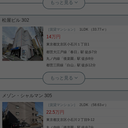
実用春日ホーム 富坂サテライト デヘスースパトリシオ恒樹
☆東京ドームビューの高級賃貸物件！
松屋ビル 302
複数駅利用可能の好立地！☆
［賃貸マンション］
1LDK （33.77㎡）
収納はシューズボックス・クロゼットなど豊富なの
14
万円
で、衣類や履き物の整理がしやすく便利です。セキ
ュリティ面は、TVインターホン・オートロックなど
東京都文京区小石川１丁目1
を設置しているので安全面でも優れております。室
都営大江戸線
「
春日
」駅 徒歩7分
内設備は浴室乾燥機・洗面化粧台など充実した設備
を備え付けています。荷物を注文する時に時間を気
丸ノ内線
「
後楽園
」駅 徒歩8分
写真(9)
にしなくてよくなる宅配ボックスを共用部に備え付
都営三田線
「
白山
」駅 徒歩12分
けております。朝の時間を有効活用できる敷地内ご
詳細を見る
み置き場のあるお住まいです。こちらの物件はイン
ターネットをご利用いただけます。文京区エリアや
総武線水道橋近くでお部屋探しをするなら、当社に
実用春日ホーム 西片店 ルームアドバイザー
実用春日ホーム 千石店 会田将弘
お任せ下さい。お客様の求めるお部屋がきっと見つ
クロゼット バルコニー エレベーター
都営三田線千石駅A4番出口から徒歩1
かります。
システムキッチン 洗面所独立
メゾン・シャルマン 305
分。 千石エリアを中心に賃貸・売買物
件から事業用物件まで多数取り揃えて
［賃貸マンション］
2LDK （58.63㎡）
おります。他社の掲載物件もまとめて
☆お電話でのお問い合わせもお気軽にどうぞ☆ 実用
都営三田線千石駅A4番出口から徒歩1分。 千石エリ
22.5
万円
春日ホーム株式会社 西片店 TEL：03-5684-0805
ご紹介可能です！
アを中心に賃貸・売買物件から事業用物件まで多数
取り揃えております。他社の掲載物件もまとめてご
東京都文京区小石川２丁目9-12
紹介可能です！
丸ノ内線
「
後楽園
」駅 徒歩7分