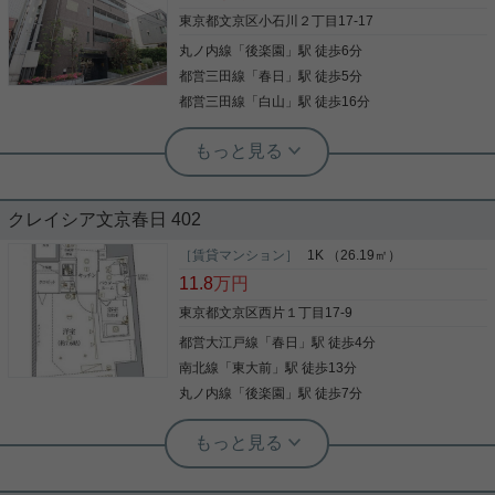
寄り駅は買い物できるお店がたくさんあります！ 生
活する上では便利なエリアです☆ ペット飼育もご相
東京都文京区小石川２丁目17-17
談可能な物件です！ お気軽にお問い合わせ下さいま
丸ノ内線
「
後楽園
」駅 徒歩6分
写真(9)
せ！ ★お電話でのご相談もお気軽にどうぞ★ 実用春
日ホーム株式会社 茗荷谷店 TEL：03-6902-5021
都営三田線
「
春日
」駅 徒歩5分
詳細を見る
都営三田線
「
白山
」駅 徒歩16分
実用春日ホーム 茗荷谷店 堀田枝里
春日駅最寄りの角部屋、1LDK☆
クレイシア文京春日 402
春日駅、後楽園駅の利用が可能な1LDK！ リビン
グ、洋室共に広々したお部屋☆ 角部屋、2面に窓あ
［賃貸マンション］
1K （26.19㎡）
り！南面バルコニーです！ 各部屋にエアコンも設置
11.8
万円
済み！ 3口ガスコンロや独立洗面台と設備も充実で
す！ オートロックもあり、セキュリティ面も安心で
東京都文京区西片１丁目17-9
す！ 静かな環境なため、落ち着いた生活ができるエ
都営大江戸線
「
春日
」駅 徒歩4分
写真(9)
リアです！ お気軽にお問い合わせくださいませ！ ★
お電話でのご相談もお気軽にどうぞ★ 実用春日ホー
南北線
「
東大前
」駅 徒歩13分
詳細を見る
ム株式会社 茗荷谷店 TEL：03-6902-5021
丸ノ内線
「
後楽園
」駅 徒歩7分
実用春日ホーム 春日町店 堀江健太郎
人気のシリーズマンション！ネット無