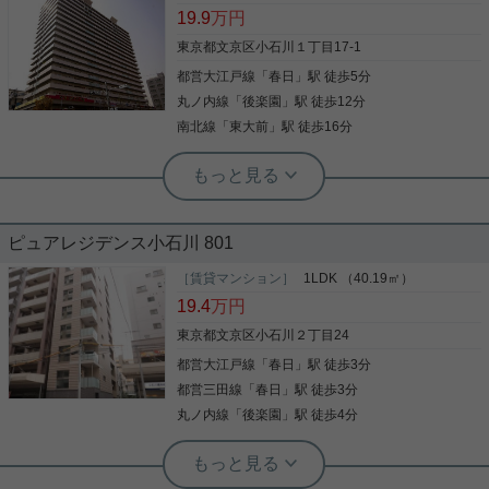
設備がそろっていて、買い物しやすいエリア、自炊
19.9
万円
する方、外食が多い方も 住みやすい環境です！！！
９月上旬退去予定！ お気軽にお問い合わせください
東京都文京区小石川１丁目17-1
(^^)
都営大江戸線
「
春日
」駅 徒歩5分
写真(9)
丸ノ内線
「
後楽園
」駅 徒歩12分
詳細を見る
南北線
「
東大前
」駅 徒歩16分
実用春日ホーム 茗荷谷店 堀田枝里
高層階の1LDK☆洋室6.7帖！
ピュアレジデンス小石川 801
［賃貸マンション］
1LDK （40.19㎡）
春日駅徒歩5分の1LDKのお部屋をご紹介です☆ 駅ま
19.4
万円
で平坦な道のり、 物件1階にはスーパーがあり、便
利な環境です！ 19階のため、眺望も抜けて見えま
東京都文京区小石川２丁目24
す！ キッチンも2.3帖と広々したスペース！ 各洋室
都営大江戸線
「
春日
」駅 徒歩3分
も6帖以上あり、ゆったりした間取りです！ お気軽
にお問い合わせくださいませ！ ★お電話でのご相談
都営三田線
「
春日
」駅 徒歩3分
写真(9)
もお気軽にどうぞ★ 実用春日ホーム株式会社 茗荷
丸ノ内線
「
後楽園
」駅 徒歩4分
谷店 TEL：03-6902-5021
詳細を見る
実用春日ホーム 千石店 会田将弘
実用春日ホーム 本店 砂子-