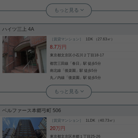
実用春日ホーム 茗荷谷店 松下諒平
小型犬可 南西向き 地上デジタル放送
ハイツ三上 4A
脱衣所 フローリング
［賃貸マンション］
1DK （27.63㎡）
ぜひ一度見ていただきたい、「カーサスプレンディ
8.7
万円
ッド小石川」です。 ペット2匹まで可能！（小型
犬、猫） 文京区エリアでの住まいなら、住み心地も
東京都文京区小石川２丁目18-17
快適な「カーサスプレンディッド小石川」はいかが
都営三田線
「
春日
」駅 徒歩5分
でしょうか。室内設備はエアコン・システムキッチ
ンなど豊富に揃っており、過ごしやすいお部屋にな
南北線
「
後楽園
」駅 徒歩5分
写真(9)
っております。共用部にはエレベータ・敷地内ごみ
丸ノ内線
「
後楽園
」駅 徒歩5分
置き場・バイク置場などが揃っており、とても充実
詳細を見る
しています。犯罪を抑制する効果がある防犯カメラ
実用春日ホーム 千石店 スタッフ篠笥
付きの物件です。こちらの物件は閑静な住宅地にあ
後楽園・春日駅から徒歩５分！！4路線
ります。お部屋探しも楽しく。文京区や丸ノ内線後
実用春日ホーム 小石川店 スタッフ上田
2駅利用可能◎
楽園付近のことなら当社へご連絡下さい。経験豊富
★礼金０円★最上階★２面バルコニー
なスタッフがお待ちしております。
★浴室乾燥機★ペット飼育相談★オー
ベルファース本郷弓町 506
「後楽園」「春日」各駅から徒歩５分！ 好アクセス
トロック★
でこのお家賃は魅力的！！なお部屋をご紹介しま
［賃貸マンション］
1LDK （40.73㎡）
閑静な住宅街にあるペットと一緒に住める物件のご
す！ ２面採光で明るい室内は全室フローリング♪ バ
20
万円
紹介です！ 小型犬もしくは猫のどちらか2頭までが
ストイレ別です！ 洗濯機置場も室内！バルコニーに
一緒に住めます！！ 最上階で２面バルコニーなので
も洗濯物が干せます！ 空き予定のお部屋です。 ご興
東京都文京区本郷１丁目25-26