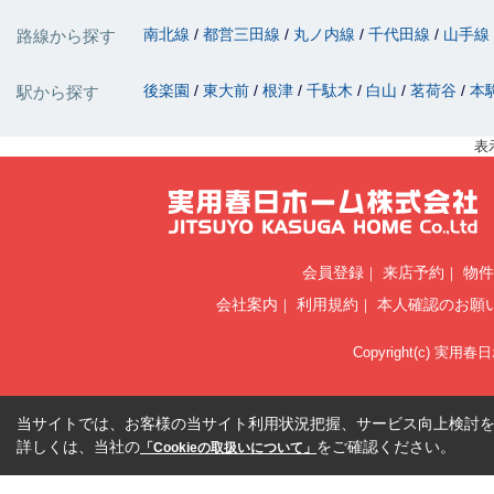
南北線
都営三田線
丸ノ内線
千代田線
山手線
路線から探す
後楽園
東大前
根津
千駄木
白山
茗荷谷
本
駅から探す
表
会員登録
来店予約
物件
会社案内
利用規約
本人確認のお願
Copyright(c) 実用春
当サイトでは、お客様の当サイト利用状況把握、サービス向上検討を目
詳しくは、当社の
をご確認ください。
「Cookieの取扱いについて」