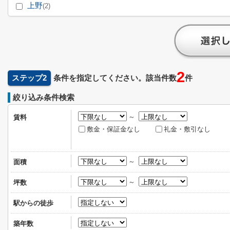
上野
(2)
2
ステップ2
条件を指定してください。該当件数
件
絞り込み条件検索
～
賃料
敷金・保証金なし
礼金・敷引なし
～
面積
～
坪数
駅からの徒歩
築年数