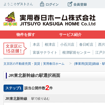
ようこそ
ゲスト
さん
物件を探す
サービス紹介
本店
根津店
小石川店
春日町店
西
富坂サテライト
根津駅前センター
江戸
>
文京区の不動産売買・賃貸｜実用春日ホーム
(事業用(賃貸))路線・
JR東北新幹線の駅選択画面
2
ステップ1
該当公開件数
件
JR東北新幹線
駅で絞り込む