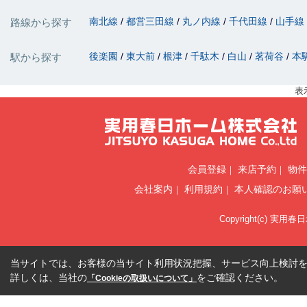
南北線
都営三田線
丸ノ内線
千代田線
山手線
路線から探す
後楽園
東大前
根津
千駄木
白山
茗荷谷
本
駅から探す
表
会員登録
来店予約
物件
会社案内
利用規約
本人確認のお願
Copyright(c) 実用春
当サイトでは、お客様の当サイト利用状況把握、サービス向上検討を目
詳しくは、当社の
をご確認ください。
「Cookieの取扱いについて」