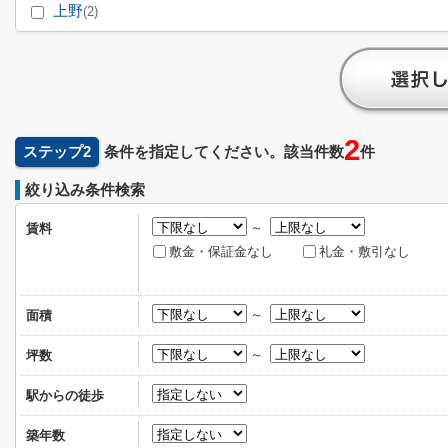
上野
(2)
2
ステップ2
条件を指定してください。該当件数
件
絞り込み条件検索
～
賃料
敷金・保証金なし
礼金・敷引なし
～
面積
～
坪数
駅からの徒歩
築年数