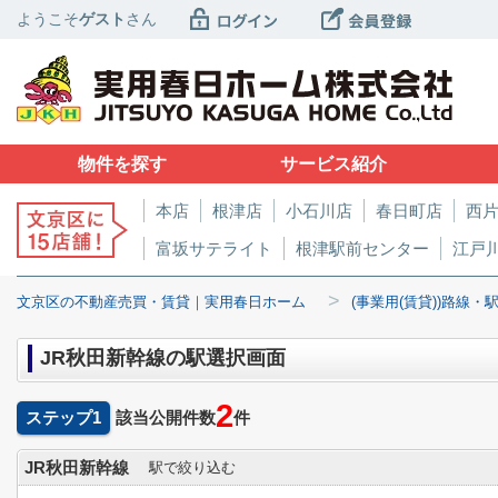
ようこそ
ゲスト
さん
物件を探す
サービス紹介
本店
根津店
小石川店
春日町店
西
富坂サテライト
根津駅前センター
江戸
>
文京区の不動産売買・賃貸｜実用春日ホーム
(事業用(賃貸))路線・
JR秋田新幹線の駅選択画面
2
ステップ1
該当公開件数
件
JR秋田新幹線
駅で絞り込む