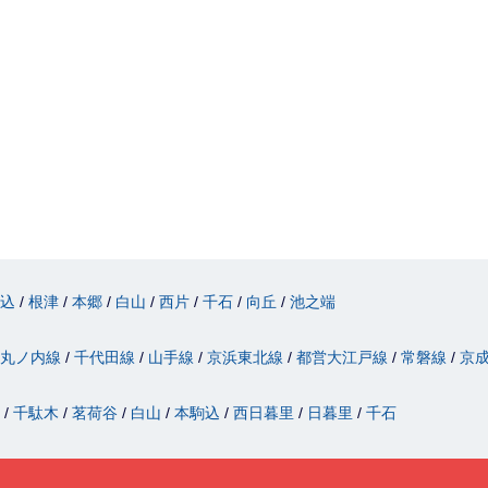
駒込
根津
本郷
白山
西片
千石
向丘
池之端
丸ノ内線
千代田線
山手線
京浜東北線
都営大江戸線
常磐線
京
津
千駄木
茗荷谷
白山
本駒込
西日暮里
日暮里
千石