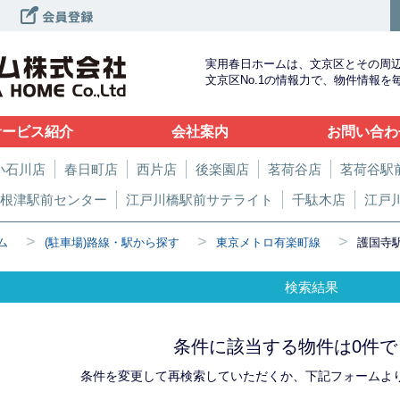
実用春日ホームは、文京区とその周
文京区No.1の情報力で、物件情報
サービス紹介
会社案内
お問い合わ
小石川店
春日町店
西片店
後楽園店
茗荷谷店
茗荷谷駅
根津駅前センター
江戸川橋駅前サテライト
千駄木店
江戸
>
>
>
ム
(駐車場)路線・駅から探す
東京メトロ有楽町線
護国寺
検索結果
条件に該当する物件は0件で
条件を変更して再検索していただくか、下記フォームよ