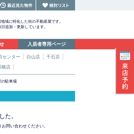
辺地域に特化した街の不動産屋です。
を毎日追加・更新しています。
せ
入居者専用ページ
前センター
白山店
千石店
川橋店
駅の駐車場
した。
りお問い合わせください。