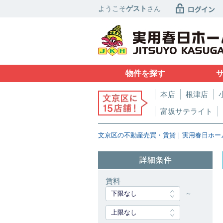
ようこそ
ゲスト
さん
物件を探す
本店
根津店
富坂サテライト
文京区の不動産売買・賃貸｜実用春日ホー
賃料
下限なし
～
上限なし