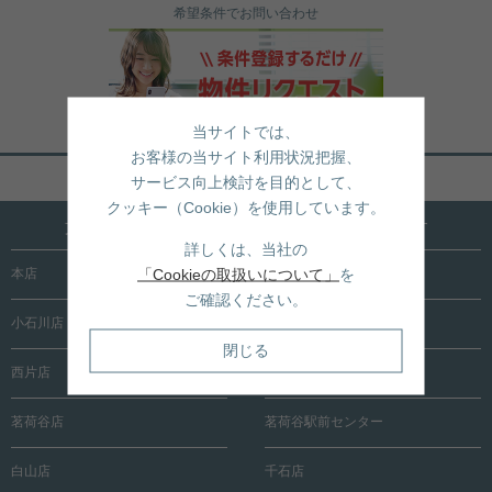
希望条件でお問い合わせ
当サイトでは、
お客様の当サイト利用状況把握、
ページトップへ戻る
サービス向上検討を目的として、
クッキー（Cookie）を使用しています。
文京区内に15店舗！売買も賃貸も全店で承ります
詳しくは、当社の
「Cookieの取扱いについて」
を
本店
根津店
ご確認ください。
小石川店
春日町店
閉じる
西片店
後楽園店
茗荷谷店
茗荷谷駅前センター
白山店
千石店