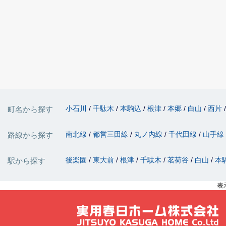
小石川
千駄木
本駒込
根津
本郷
白山
西片
町名から探す
南北線
都営三田線
丸ノ内線
千代田線
山手線
路線から探す
後楽園
東大前
根津
千駄木
茗荷谷
白山
本
駅から探す
表