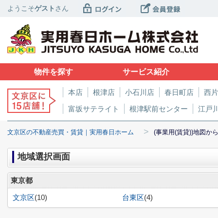
ようこそ
ゲスト
さん
物件を探す
サービス紹介
本店
根津店
小石川店
春日町店
西
富坂サテライト
根津駅前センター
江戸
>
文京区の不動産売買・賃貸｜実用春日ホーム
(事業用(賃貸))地図か
地域選択画面
東京都
文京区
(10)
台東区
(4)