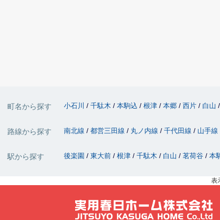
小石川
千駄木
本駒込
根津
本郷
西片
白山
町名から探す
南北線
都営三田線
丸ノ内線
千代田線
山手線
路線から探す
後楽園
東大前
根津
千駄木
白山
茗荷谷
本
駅から探す
表