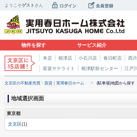
ようこそ
ゲスト
さん
物件を探す
サービス紹介
本店
根津店
小石川店
春日町店
西
富坂サテライト
根津駅前センター
江戸
>
文京区の不動産売買・賃貸｜実用春日ホーム
(駐車場)地図から探す
地域選択画面
東京都
文京区
(1)