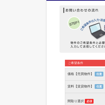
ご希望条件
価格【売買物件】
任意
賃料【賃貸物件】
任意
間取り選択
必須