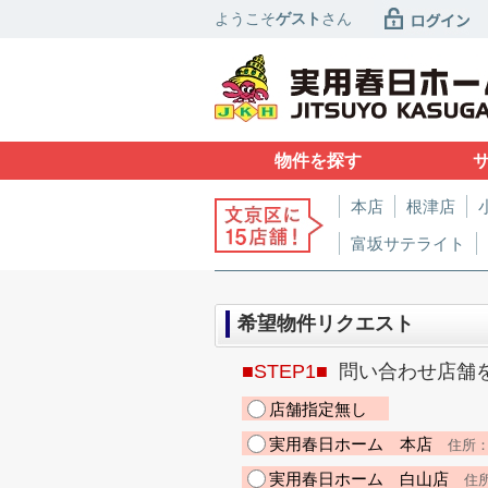
ようこそ
ゲスト
さん
物件を探す
本店
根津店
富坂サテライト
希望物件リクエスト
■STEP1■
問い合わせ店舗
店舗指定無し
実用春日ホーム 本店
住所：東
実用春日ホーム 白山店
住所