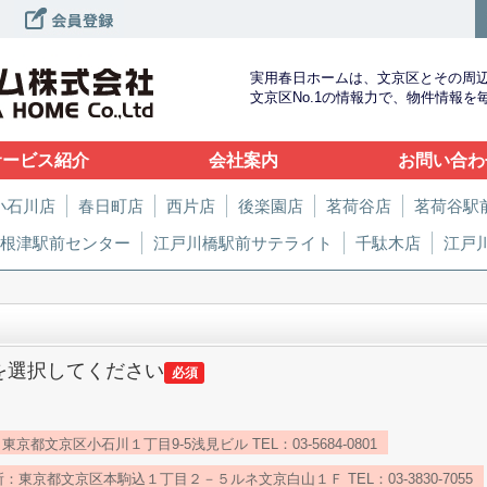
実用春日ホームは、文京区とその周
文京区No.1の情報力で、物件情報
サービス紹介
会社案内
お問い合わ
小石川店
春日町店
西片店
後楽園店
茗荷谷店
茗荷谷駅
根津駅前センター
江戸川橋駅前サテライト
千駄木店
江戸
を選択してください
必須
京都文京区小石川１丁目9-5浅見ビル TEL：03-5684-0801
：東京都文京区本駒込１丁目２－５ルネ文京白山１Ｆ TEL：03-3830-7055