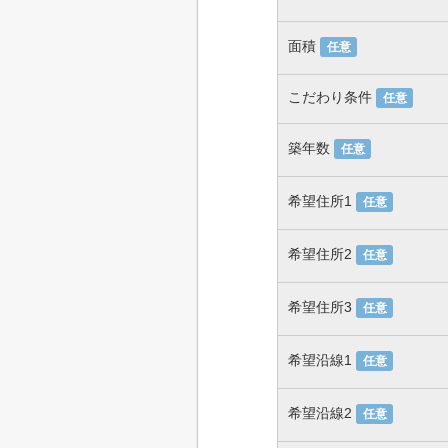
面積
任意
こだわり条件
任意
築年数
任意
希望住所1
任意
希望住所2
任意
希望住所3
任意
希望沿線1
任意
希望沿線2
任意