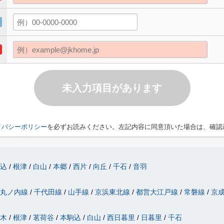
未入力項目があります
イバシーポリシー
を必ずお読みください。左記内容に同意頂いた場合は、確認
駒込
根津
白山
本郷
西片
向丘
千石
音羽
丸ノ内線
千代田線
山手線
京浜東北線
都営大江戸線
常磐線
京
駄木
根津
茗荷谷
本駒込
白山
西日暮里
日暮里
千石