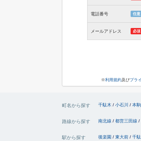
電話番号
任意
メールアドレス
必須
※
利用規約
及び
プラ
千駄木
小石川
本
町名から探す
南北線
都営三田線
路線から探す
後楽園
東大前
千
駅から探す