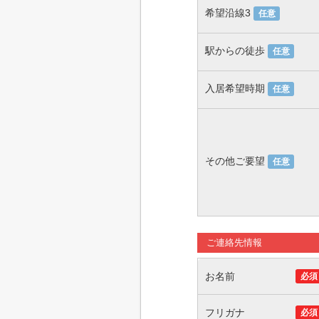
希望沿線3
任意
駅からの徒歩
任意
入居希望時期
任意
その他ご要望
任意
ご連絡先情報
お名前
必須
フリガナ
必須