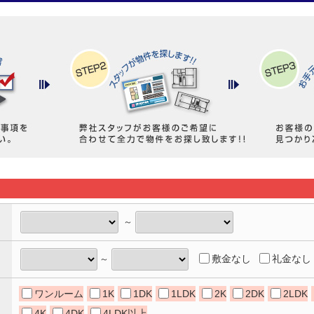
～
敷金なし
礼金なし
～
ワンルーム
1K
1DK
1LDK
2K
2DK
2LDK
4K
4DK
4LDK以上