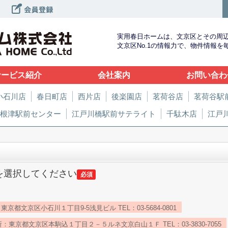
実用春日ホームは、文京区とその周
文京区No.1の情報力で、物件情報
サービス紹介
会社案内
お問い合わ
小石川店
春日町店
西片店
後楽園店
茗荷谷店
茗荷谷駅
根津駅前センター
江戸川橋駅前サテライト
千駄木店
江戸
を選択してください
必須
京都文京区小石川１丁目9-5浅見ビル TEL：03-5684-0801
：東京都文京区本駒込１丁目２－５ルネ文京白山１Ｆ TEL：03-3830-7055