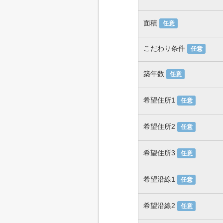
面積
任意
こだわり条件
任意
築年数
任意
希望住所1
任意
希望住所2
任意
希望住所3
任意
希望沿線1
任意
希望沿線2
任意