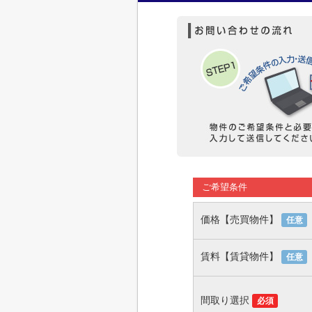
ご希望条件
価格【売買物件】
任意
賃料【賃貸物件】
任意
間取り選択
必須