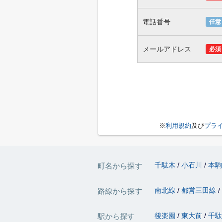
電話番号
任意
メールアドレス
必須
※
利用規約
及び
プラ
千駄木
小石川
本
町名から探す
南北線
都営三田線
路線から探す
後楽園
東大前
千
駅から探す