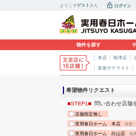
ようこそ
ゲスト
さん
物件を探す
本店
根津店
富坂サテライト
希望物件リクエスト
■STEP1■
問い合わせ店舗
店舗指定無し
実用春日ホーム 本店
住所：東
実用春日ホーム 白山店
住所