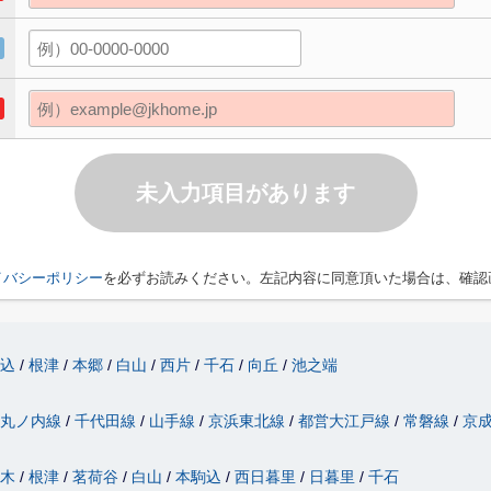
未入力項目があります
イバシーポリシー
を必ずお読みください。左記内容に同意頂いた場合は、確認
駒込
根津
本郷
白山
西片
千石
向丘
池之端
丸ノ内線
千代田線
山手線
京浜東北線
都営大江戸線
常磐線
京
駄木
根津
茗荷谷
白山
本駒込
西日暮里
日暮里
千石