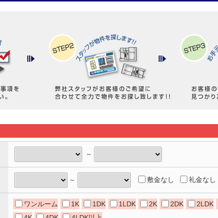
～
敷金なし
礼金なし
～
ワンルーム
1K
1DK
1LDK
2K
2DK
2LDK
4K
4DK
4LDK以上