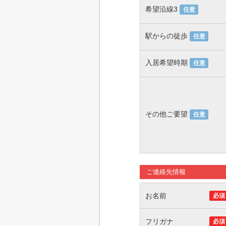
希望沿線3
任意
駅からの徒歩
任意
入居希望時期
任意
その他ご要望
任意
ご連絡先情報
お名前
必須
フリガナ
必須