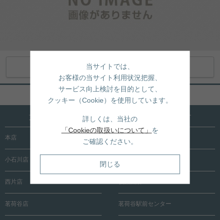
当サイトでは、
スタッフ一覧を見る
お客様の当サイト利用状況把握、
サービス向上検討を目的として、
ページトップへ戻る
クッキー（Cookie）を使用しています。
文京区内に15店舗！売買も賃貸も全店で承ります
詳しくは、当社の
「Cookieの取扱いについて」
を
本店
根津店
ご確認ください。
小石川店
春日町店
閉じる
西片店
後楽園店
茗荷谷店
茗荷谷駅前センター