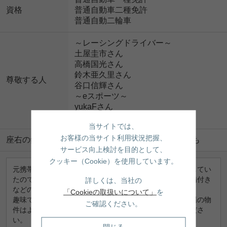
資格
普通自動車二種免許
普通自動二輪車
～レーシングドライバー～
土屋圭市さん
高橋国光さん
鈴木亜久里さん
尊敬する人
谷口信輝さん
～eスポーツ～
yukaFさん
Lazさん
当サイトでは、
お客様の当サイト利用状況把握、
座右の銘
為せば成る 為さねば成らぬ何事も
サービス向上検討を目的として、
クッキー（Cookie）を使用しています。
元携帯販売店の光アドバイザーや音楽制作事務所で勤務してい
たので、不動産でなかなか聞けないネット環境や防音設備付き
詳しくは、当社の
などのお手伝いもできます。
「Cookieの取扱いについて」
を
趣味でバイクや車によく乗るので、駐車場やバイク置き場の物
ご確認ください。
件はよく個人的に調べていますので、お気軽にお聞きくださ
い。
閉じる