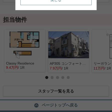
担当物件
Classy Residence
AP305 コンフォート文京白山 101
リーガラン
9.4万円
/ 1R
7.9万円
/ 1R
11万円
/ 1R
スタッフ一覧を見る
ページトップへ戻る