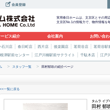
実用春日ホームは、文京区とその周
文京区No.1の情報力で、物件情報
サービス紹介
会社案内
お問い合わ
小石川店
春日町店
西片店
後楽園店
茗荷谷店
茗荷谷駅
根津駅前センター
江戸川橋駅前サテライト
千駄木店
江戸
>
>
ム
スタッフ一覧
田村郁吹の紹介ページ
<<一覧に戻る
タムラ イブ
田村 郁