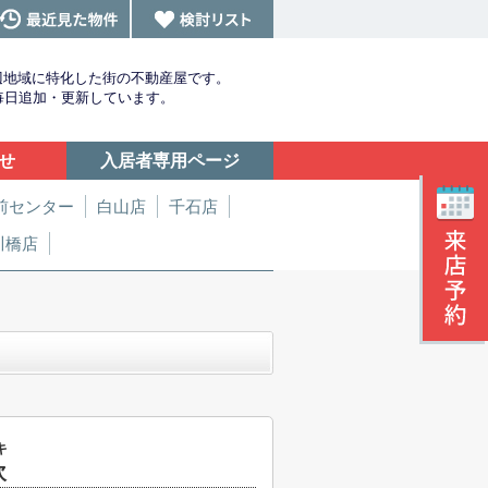
辺地域に特化した街の不動産屋です。
を毎日追加・更新しています。
せ
入居者専用ページ
前センター
白山店
千石店
川橋店
キ
吹