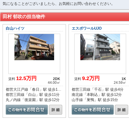
気になることがございましたら、お気軽にお問い合わせください。
田村 郁吹の担当物件
白山ハイツ
エスポワールUJO
12.5万円
9.2万円
賃料
2DK
賃料
1K
44.00㎡
24.59㎡
都営大江戸線「春日」駅 徒歩10分
都営三田線「千石」駅 徒歩4分
都営三田線「白山」駅 徒歩11分
南北線「本駒込」駅 徒歩12分
丸ノ内線「後楽園」駅 徒歩12分
山手線「巣鴨」駅 徒歩15分