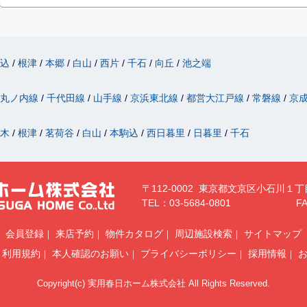
駒込
根津
本郷
白山
西片
千石
向丘
池之端
丸ノ内線
千代田線
山手線
京浜東北線
都営大江戸線
常磐線
京
駄木
根津
茗荷谷
白山
本駒込
西日暮里
日暮里
千石
〒112-0002 東京都文京区小石川１丁
TEL：03-5684-0801
FA
会員登録
来店予約
物件カタログ
周辺施設検索
サイトマップ
利用規約
本人確認のお願い
プライバシーポリシー
採用情報
Copyright(c) 実用春日ホーム株式会社 All Rights Reserved.