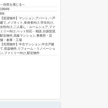
～自然を感じる～
1994年
8年
【賃貸物件】マンション,アパート,一戸
建て,メゾネット,単身者向け,学生向け,
女性向け,二人暮し・ルームシェア,ファ
ミリー向け,ペット対応・相談,分譲賃貸,
駅近物件,高級マンション,事務所・店
舗・倉庫・工場
【売買物件】中古マンション,中古戸建
て,収益物件,リフォーム・リノベーショ
ン,ファミリー向け,駅近物件