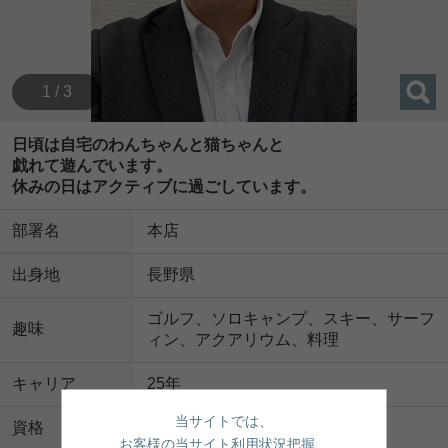
1 / 3
日頃は自宅のわんちゃんと猫ちゃんと
戯れて遊んでいます。
休みの日はアクティブに過ごしています。
部署名
本店
出身地
長野県
ゴルフ、ソロキャンプ、スキー、サーフ
趣味
ィン、アクアリウム、料理
キャリア
25年
当サイトでは、
資格
宅地建物取引士
お客様の当サイト利用状況把握、