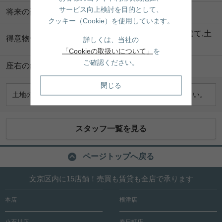
サービス向上検討を目的として、
将来の夢
海辺の町でのんびり暮らしたい
クッキー（Cookie）を使用しています。
【売買物件】新築戸建て,中古戸建て,土
得意物件
詳しくは、当社の
地
「Cookieの取扱いについて」
を
ご確認ください。
座右の銘
キャンプに行こう
閉じる
土地の有効活用等、不動産のことなら何でもご相談ください。
スタッフ一覧を見る
ページトップへ戻る
文京区内に15店舗！売買も賃貸も全店で承ります
本店
根津店
小石川店
春日町店