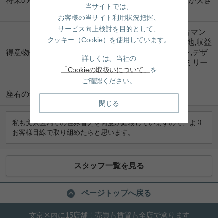
将来の夢
れました☆気づいたら下の子の方が大き
当サイトでは、
くなってました。。
お客様の当サイト利用状況把握、
サービス向上検討を目的として、
【売買物件】新築マンション,中古マン
クッキー（Cookie）を使用しています。
ション,新築戸建て,中古戸建て,土地,収益
得意物件
物件,リフォーム・リノベーション,デザ
詳しくは、当社の
イナーズ,タワーマンション,ファミリー
「Cookieの取扱いについて」
を
向け,駅近物件
ご確認ください。
座右の銘
雲の向こうはいつも青空。
閉じる
私も文京区内での住み替えを何度か経験していますので、より
お客様目線で取り組めたらと思います。
スタッフ一覧を見る
ページトップへ戻る
文京区内に15店舗！売買も賃貸も全店で承ります