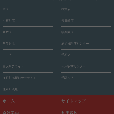
本店
根津店
小石川店
春日町店
西片店
後楽園店
茗荷谷店
茗荷谷駅前センター
白山店
千石店
富坂サテライト
根津駅前センター
江戸川橋駅前サテライト
千駄木店
江戸川橋店
ホーム
サイトマップ
会社案内
利用規約