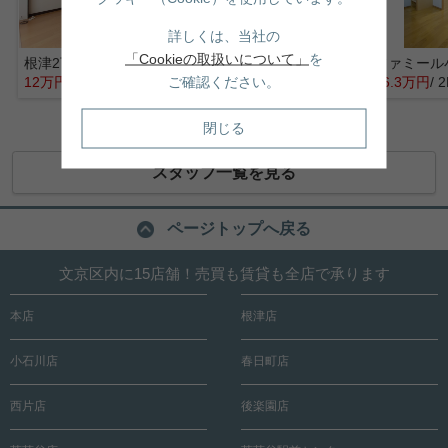
詳しくは、当社の
「Cookieの取扱いについて」
を
根津2丁目戸建て
燕荘
ファミール
ご確認ください。
12万円
/ 1DK
18.9万円
/ 1LDK
16.3万円
/ 
閉じる
スタッフ一覧を見る
ページトップへ戻る
文京区内に15店舗！売買も賃貸も全店で承ります
本店
根津店
小石川店
春日町店
西片店
後楽園店