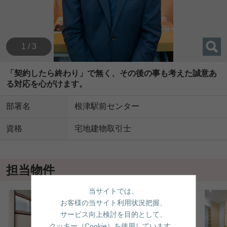
1 / 3
「契約したら終わり」で無く、その後の事も考えた誠意あ
る対応を心がけます。
部署名
根津駅前センター
資格
宅地建物取引士
担当物件
当サイトでは、
お客様の当サイト利用状況把握、
サービス向上検討を目的として、
クッキー（Cookie）を使用しています。