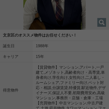
文京区のオススメ物件はお任せください！
誕生日
1988年
キャリア
15年
【賃貸物件】マンション,アパート,一戸
建て,メゾネット,高齢者向け・高専賃,単
身者向け,学生向け,女性向け,二人暮し・
ルームシェア,ファミリー向け,ペット対
応・相談,分譲賃貸,特優賃,駅近物件,デザ
得意物件
イナーズ,保証人不要,初期費用安め,高級
マンション,事務所・店舗・倉庫・工場
【売買物件】中古マンション,中古戸建
て,土地,収益物件,タワーマンション,ファ