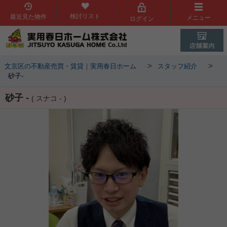
検討リスト
最近見た物件
メニュー
ログイン
>
>
文京区の不動産売買・賃貸｜実用春日ホーム
スタッフ紹介
砂子-
砂子 -
( スナコ - )