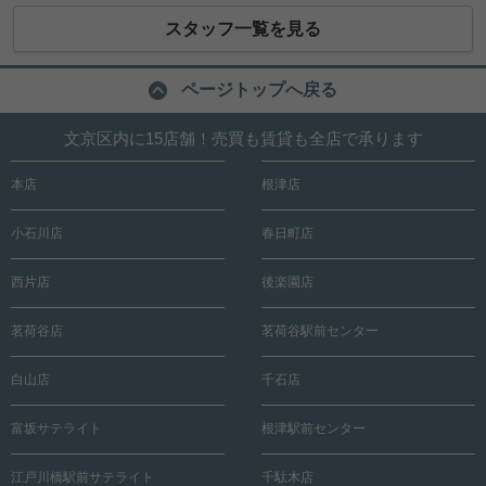
スタッフ一覧を見る
ページトップへ戻る
文京区内に15店舗！売買も賃貸も全店で承ります
本店
根津店
小石川店
春日町店
西片店
後楽園店
茗荷谷店
茗荷谷駅前センター
白山店
千石店
富坂サテライト
根津駅前センター
江戸川橋駅前サテライト
千駄木店