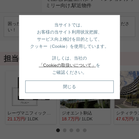
ミリー向け,駅近物件
困ったことや相談しにくいこともお気軽にお問い合わせくださ
当サイトでは、
い！
お客様の当サイト利用状況把握、
サービス向上検討を目的として、
クッキー（Cookie）を使用しています。
担当物件
詳しくは、当社の
「Cookieの取扱いについて」
を
ご確認ください。
閉じる
レーヴマニフィック本郷
ジオエント駒込
21.1万円
/ 1LDK
18.7万円
/ 1LDK
47.6万円
/ 