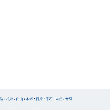
駒込
根津
白山
本郷
西片
千石
向丘
音羽