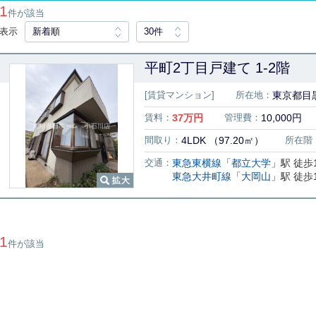
1
件が該当
表示
新着順
30件
平町2丁目戸建て 1-2階
[賃貸マンション]
所在地：
東京都目
賃料：
37
万円
管理費：
10,000円
間取り：
4LDK （97.20㎡）
所在階
交通：
東急東横線
「
都立大学
」駅 徒歩
東急大井町線
「
大岡山
」駅 徒歩
1
件が該当