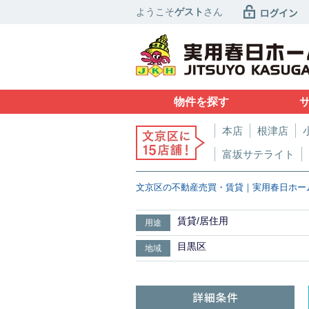
ようこそ
ゲスト
さん
物件を探す
本店
根津店
富坂サテライト
文京区の不動産売買・賃貸｜実用春日ホー
賃貸/居住用
用途
目黒区
地域