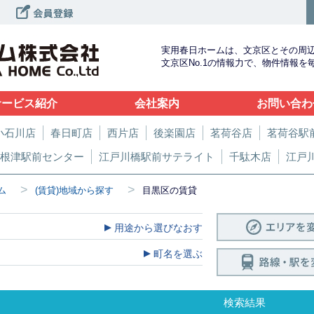
実用春日ホームは、文京区とその周
文京区No.1の情報力で、物件情報
サービス紹介
会社案内
お問い合わ
小石川店
春日町店
西片店
後楽園店
茗荷谷店
茗荷谷駅
根津駅前センター
江戸川橋駅前サテライト
千駄木店
江戸
>
>
ム
(賃貸)地域から探す
目黒区の賃貸
用途から選びなおす
町名を選ぶ
検索結果