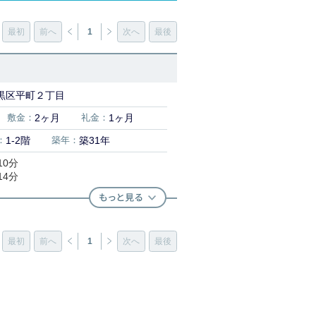
最初
前へ
1
次へ
最後
黒区平町２丁目
敷金：
2ヶ月
礼金：
1ヶ月
：
1-2階
築年：
築31年
10分
14分
最初
前へ
1
次へ
最後