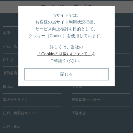
ページトップへ戻る
当サイトでは、
文京区内に15店舗！売買も賃貸も全店で承ります
お客様の当サイト利用状況把握、
サービス向上検討を目的として、
本店
根津店
クッキー（Cookie）を使用しています。
小石川店
春日町店
詳しくは、当社の
「Cookieの取扱いについて」
を
西片店
後楽園店
ご確認ください。
茗荷谷店
茗荷谷駅前センター
閉じる
白山店
千石店
富坂サテライト
根津駅前センター
江戸川橋駅前サテライト
千駄木店
江戸川橋店