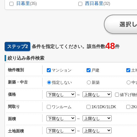
日暮里
西日暮里
(35)
(32)
48
ステップ2
条件を指定してください。該当件数
件
絞り込み条件検索
物件種別
マンション
戸建
土
新築・中古
指定しない
新築
中
価格
～
値下げ物
間取り
ワンルーム
1K/1DK/1LDK
2K
～
面積
～
土地面積