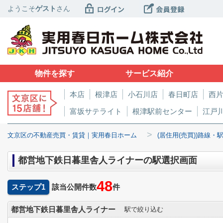
ようこそ
ゲスト
さん
物件を探す
サービス紹介
本店
根津店
小石川店
春日町店
西
富坂サテライト
根津駅前センター
江戸
>
文京区の不動産売買・賃貸｜実用春日ホーム
(居住用(売買))路線・
都営地下鉄日暮里舎人ライナーの駅選択画面
48
ステップ1
該当公開件数
件
都営地下鉄日暮里舎人ライナー
駅で絞り込む