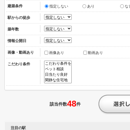
建築条件
指定しない
あり
な
駅からの徒歩
築年数
情報公開日
画像・動画あり
画像あり
動画あり
こだわり条件
48
該当件数
件
注目の駅