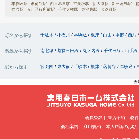
本駒込駅
茗荷谷駅
西日暮里駅
神楽坂駅
新大塚駅
新三河島駅
北
向原駅
荒川区役所前駅
千住大橋駅
東池袋駅
淡路町駅
千駄木
小石川
本駒込
根津
白山
本郷
西片
町名から探す
南北線
都営三田線
丸ノ内線
千代田線
山手線
路線から探す
後楽園
東大前
千駄木
根津
茗荷谷
本駒込
駅から探す
表
会員登録
来店予約
物件
会社案内
利用規約
本人確認のお願