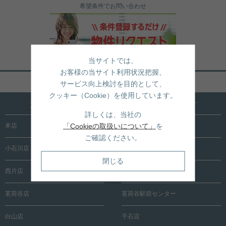
希望条件でお問い合わせ
当サイトでは、
お客様の当サイト利用状況把握、
ページトップへ戻る
サービス向上検討を目的として、
クッキー（Cookie）を使用しています。
文京区内に15店舗！売買も賃貸も全店で承ります
詳しくは、当社の
「Cookieの取扱いについて」
を
本店
根津店
ご確認ください。
小石川店
春日町店
閉じる
西片店
後楽園店
茗荷谷店
茗荷谷駅前センター
白山店
千石店