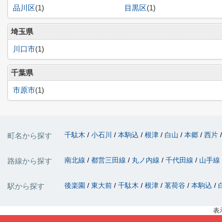
品川区
(1)
目黒区
(1)
埼玉県
川口市
(1)
千葉県
市原市
(1)
千駄木
小石川
本駒込
根津
白山
本郷
西片
町名から探す
南北線
都営三田線
丸ノ内線
千代田線
山手線
路線から探す
後楽園
東大前
千駄木
根津
茗荷谷
本駒込
駅から探す
表