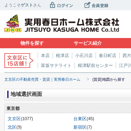
ようこそ
ゲスト
さん
物件を探す
サービス紹介
本店
根津店
小石川店
春日町店
西
富坂サテライト
根津駅前センター
江戸
>
文京区の不動産売買・賃貸｜実用春日ホーム
(賃貸)地図から探す
地域選択画面
東京都
文京区
(1077)
台東区
(45)
北区
(9)
新宿区
(7)