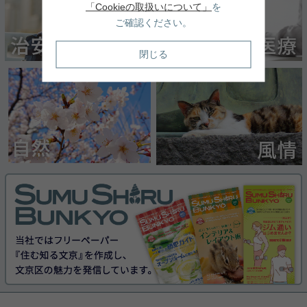
「Cookieの取扱いについて」
を
備も充実しています☆彡
三田線「千石」の2駅利用
ご確認ください。
可！日用品のお買い物徒歩
10.4
27.1
賃料：
万円
賃料：
万円
圏
1R（26.66㎡）
2LDK＋1S(納戸)（53.92㎡）
東京都文京区本駒込６丁目12-21
東京都文京区千石４丁目37-17
閉じる
☆4駅複数路線使える好立地
閑静な住宅地 2面採光 陽当
物件！築浅で綺麗です☆
り良好 2面バルコニー 通風
良好
13.3
13.8
賃料：
万円
賃料：
万円
1K（26.47㎡）
1R（27.89㎡）
東京都文京区湯島３丁目8-8
東京都文京区小石川３丁目21-8
新着物件
シングル