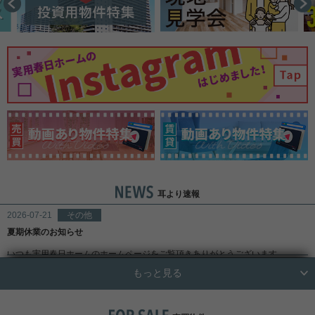
耳より速報
2026-07-21
その他
夏期休業のお知らせ
いつも実用春日ホームのホームページをご覧頂きありがとうございます。
2026-07-06
その他
誠に勝手ながら、８月１１日～８月１９日の期間、休業とさせていただきま
もっと見る
す。
7/25（土）弁護士・税理士・司法書士による「相続＆不動産活用」個別相談会
休業期間中に頂戴したメールへの返信は、休業期間開けにさせていただきます
を開催！
ので、ご容赦の程宜しくお願い致します。