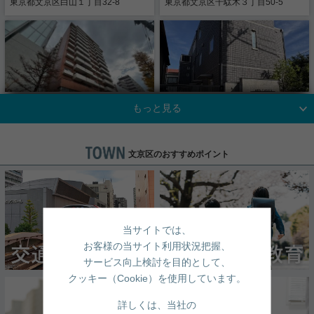
す。 まずは広々した間取
東京都文京区白山１丁目32-8
東京都文京区千駄木３丁目50-5
東京都文京区本郷１丁目11-8
東京都文京区千石１丁目14-8
り、眺望（東京スカイツリ
お申し込み・お問合せ
ー）をご覧ください♪
実用春日ホーム株式会社 千石店
新着物件
マンション
TEL：03-5981-5081（受付時間 10:30～18:30 ※定
休日 毎週火曜・水曜）
一戸建て
土地
購入の手順
東大前駅徒歩2分の駅近分譲
2人入居可 閑静な低層住宅
案内チラシ（PDF）をダウンロード
マンション☆
街 大手町駅や日比谷駅に
文京区のおすすめポイント
楽々アクセス
22.5
13.1
賃料：
万円
賃料：
万円
こだわり条件から検索
2LDK（67.47㎡）
1DK（35.65㎡）
東京都文京区向丘２丁目3-8
東京都文京区本駒込２丁目14番地
当サイトでは、
お客様の当サイト利用状況把握、
サービス向上検討を目的として、
クッキー（Cookie）を使用しています。
詳しくは、当社の
駅徒歩4分の好立地です♪設
☆新築☆山手線「巣鴨」＆