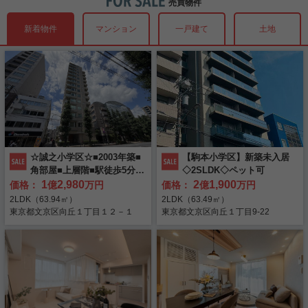
2026-06-05
現地見学会
売買物件
８月２０日より全店通常営業致します。
本駒込1丁目土地 全３区画 7月4日(土)・5日(日)現地見学会開催！
また、水漏れトラブル等に関し、弊社管理物件にお住まいで２４時間かけつけ
無料・完全予約制
新着物件
マンション
一戸建て
土地
サービスにご加入頂いている場合は、各対応会社にて水漏れ等についての応急
日付：7月4日(土)・5日(日)
処置が可能です。
2026-04-22
その他
時間：11：00～17：00
弁護士・税理士・司法書士による
サービス内容につきましては、お手元の契約書類に同封のかけつけサービス資
ゴールデンウィーク休業のお知らせ
住所：東京都文京区本駒込1-27-3(旧住所)※現況更地です。
料をご覧下さい。
「相続＆不動産活用」個別相談会を
交通：東京メトロ南北線「本駒込」駅 徒歩５分
いつも実用春日ホームのホームページをご覧頂きありがとうございます。
ご連絡先は対応会社により異なりますので、加入先へご連絡をお願い致しま
開催
2025-12-15
その他
誠に勝手ながら、５月２日～５月６日の期間、休業とさせていただきます。
す。
休業期間中に頂戴したメールへの返信は、休業期間開けにさせていただきます
年末年始休業のお知らせ
ＪＢＲ： 0120-661-024（24時間365日）
ので、ご容赦の程宜しくお願い致します。
コンシェルジュ24： 0120-55-9989（24時間365日）
いつも実用春日ホームグループのホームページをご覧頂きありがとうございま
５月７日より通常営業致します。
AIG損害保険： 0120-535-452（24時間365日）
2025-10-18
その他
す。
東京海上ミレア保険： 0120-365-935（24時間365日）
このたび実用春日ホーム株式会社では、旭化成ホーム
☆誠之小学区☆■2003年築■
【駒本小学区】新築未入居
また、水漏れトラブル等に関し、弊社管理物件にお住まいで２４時間かけつけ
★☆★☆ 千駄木店リニューアルオープンのお知らせ ★☆★☆
誠に勝手ながら、12月26日～1月4日の期間、休業とさせていただきます。
角部屋■上層階■駅徒歩5分圏
◇2SLDK◇ペット可
サービスにご加入頂いている場合は、各対応会社にて水漏れ等についての応急
なお、同サービスにて部品交換および応急処置を超える作業を行った場合は借
ズ様（HEBEL HAUS）と共催で「相続＆不動産活用 個
休業期間中に頂戴したメールへの返信は、休業期間開けにさせていただきます
内の好立地■
1
2,980
2
1,900
処置が可能です。
価格：
億
万円
価格：
億
万円
主様負担となり、貸主様へのご請求も出来ませんので、ご注意下さい。
ので、ご容赦の程宜しくお願い致します。
別相談会」を開催いたします。 相続対策や資産承継、
サービス内容につきましては、お手元の契約書類に同封のかけつけサービス資
万一、契約外のサービス会社へ連絡した場合、作業が行えたとしても借主様の
2025-09-22
その他
2LDK（63.94㎡）
2LDK（63.49㎡）
1月5日より全店通常営業致します。
料をご覧下さい。
有償負担になりますので、お電話する際は必ずご加入のサービスをご利用下さ
不動産の有効活用について、「何から始めればよいか
東京都文京区向丘１丁目１２－１
東京都文京区向丘１丁目9-22
定休日・営業時間変更のお知らせ
い。
また、水漏れトラブル等に関し、弊社管理物件にお住まいで２４時間かけつけ
ご連絡先は対応会社により異なりますので、加入先へご連絡をお願い致しま
わからない」「家族に負担をかけたくない」 「不動産
また、改めて修理対応が必要な場合は、休業期間明けに弊社にて対応させて頂
サービスにご加入頂いている場合は、各対応会社にて水漏れ等についての応急
いつも実用春日ホームのホームページをご覧頂きありがとうございます。
す。
きます。
処置が可能です。
2025-07-21
その他
をどう活かすべきか迷っている」といったお悩みに、
誠に勝手ながら、
２０２５年１０月１日
より、各店の営業時間と定休日を以下
ＪＢＲ： 0120-661-024（24時間365日）
サービス内容につきましては、お手元の契約書類に同封のかけつけサービス資
夏期休業のお知らせ
の通り変更させていただきます。
コンシェルジュ24： 0120-55-9989（24時間365日）
ご不便をおかけいたしますが、ご理解とご協力を賜りますようお願い申し上げ
各分野の専門家が個別形式で丁寧にお応えいたしま
料をご覧下さい。
AIG損害保険： 0120-535-452（24時間365日）
ます。
いつも実用春日ホームのホームページをご覧頂きありがとうございます。
【営業時間】
１０：３０～１８：００
す。 ご相談内容に応じて最適な専門家を手配いたしま
東京海上ミレア保険： 0120-365-935（24時間365日）
ご連絡先は対応会社により異なりますので、加入先へご連絡をお願い致しま
2025-04-20
その他
【定 休 日】
毎週火曜日・水曜日 ※春日町店を除く
誠に勝手ながら、８月８日～８月１７日の期間、休業とさせていただきます。
す。
すので、お気軽にご参加ください。