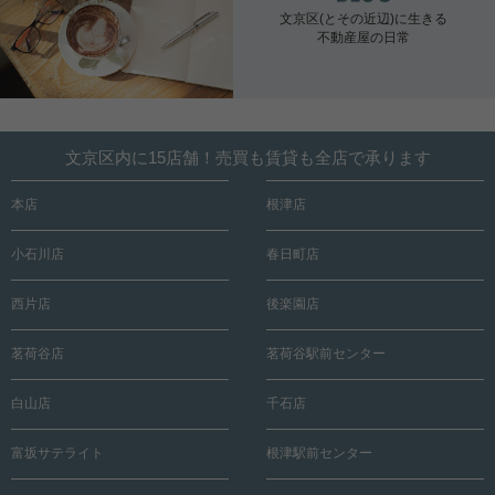
文京区(とその近辺)に生きる
不動産屋の日常
文京区内に15店舗！売買も賃貸も全店で承ります
本店
根津店
小石川店
春日町店
西片店
後楽園店
茗荷谷店
茗荷谷駅前センター
白山店
千石店
富坂サテライト
根津駅前センター