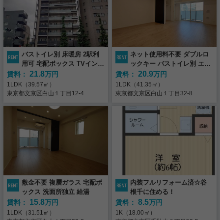
実用春日ホーム(株)千駄木店 TEL：03-5809-0691
また、改めて修理対応が必要な場合は、休業期間明けに弊社にて対応させて頂
万一、契約外のサービス会社へ連絡した場合、作業が行えたとしても借主様の
こんなお悩み・ご相談はございませんか？
住所：
東京都文京区千駄木2-33-10
きます。
有償負担になりますので、お電話する際は必ずご加入のサービスをご利用下さ
交通：東京メトロ千代田線「千駄木」駅 1番出口すぐ
昔から貸している土地や古い貸家を整理したい（弁護
い。
ご不便をおかけいたしますが、ご理解とご協力を賜りますようお願い申し上げ
また、改めて修理対応が必要な場合は、休業期間明けに弊社にて対応させて頂
士）
ます。
きます。
相続税対策を今から始めたいが、何をすればよいかわか
バストイレ別 床暖房 2駅利
ネット使用料不要 ダブルロ
新価格!!☆誠之小学区☆新規
◆白山駅徒歩１分、大規模
ご不便をおかけいたしますが、ご理解とご協力を賜りますようお願い申し上げ
らない（税理士）
用可 宅配ボックス TVインタ
ックキー バストイレ別 エレ
ます。
リノベーション!専有面積73
レジデンスの１LDK◆
ーホン
ベーター シューズボックス
21.8
20.9
賃料：
万円
賃料：
万円
㎡以上!角部屋!閑静な邸宅地!
9,980
6,180
価格：
万円
価格：
万円
子どもへの不動産承継を円滑に進めたい（司法書士）
高台に位置したヴィンテー
1LDK（39.57㎡）
1LDK（41.35㎡）
3LDK（73.26㎡）
1LDK（41.76㎡）
遺言書や家族信託についてのご相談 など
ジマンション
東京都文京区白山１丁目12-4
東京都文京区白山１丁目32-8
東京都文京区西片１丁目１３－６
東京都文京区白山１丁目33-8
敷金不要 複層ガラス 宅配ボ
内装フルリフォーム済☆谷
◆日当たり、眺望良好！◆
◆即時内見可能◆ 周辺、住
ックス 洗面所独立 給湯
根千に住める！
ペット飼育可◆
環境良好な分譲マンション
15.8
8.5
賃料：
万円
賃料：
万円
です。 弊店近隣にございま
1
3,980
1
5,400
価格：
億
万円
価格：
億
万円
すので、即時内見可能で
1LDK（31.51㎡）
1K（18.00㎡）
2LDK（60.31㎡）
2LDK（77.10㎡）