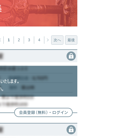
1
2
3
4
次へ
最後