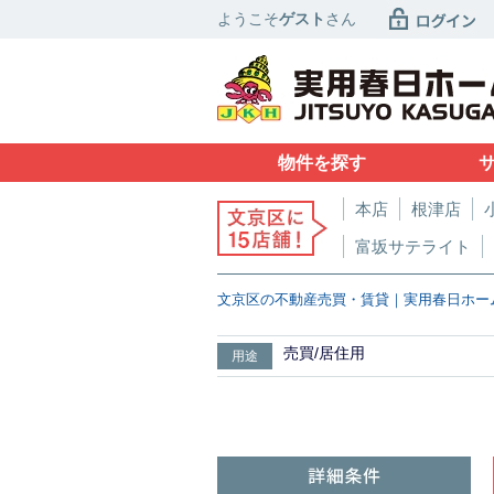
ようこそ
ゲスト
さん
物件を探す
本店
根津店
富坂サテライト
文京区の不動産売買・賃貸｜実用春日ホー
売買/居住用
用途