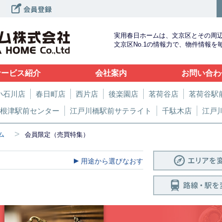
実用春日ホームは、文京区とその周
文京区No.1の情報力で、物件情報
サービス紹介
会社案内
お問い合わ
小石川店
春日町店
西片店
後楽園店
茗荷谷店
茗荷谷駅
根津駅前センター
江戸川橋駅前サテライト
千駄木店
江戸
>
ム
会員限定（売買特集）
用途から選びなおす