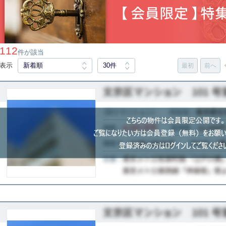
112
件が該当
表示
新着順
30件
最初
前へ