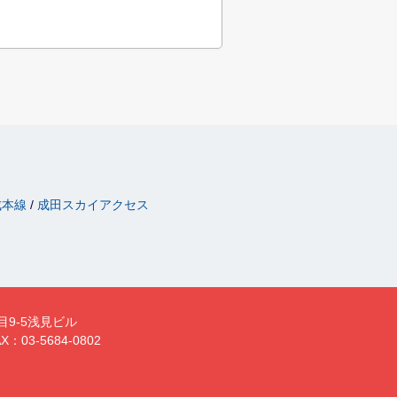
成本線
成田スカイアクセス
目9-5浅見ビル
X：03-5684-0802