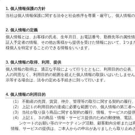
1. 個人情報保護の方針
当社は個人情報保護に関する法令と社会秩序を尊重・厳守し、個人情報の
2. 個人情報の定義
個人情報とは、お客様の氏名、生年月日、お電話番号、勤務先等の属性情報、
証人予定者の情報、その他お客様から提供を受けた情報において、1つま
様個人を特定することのできる情報をいいます。
3. 個人情報の取得、利用、提供
個人情報の取得は、適正な手段によって行うとともに、利用目的の公表、
人の同意なく、利用目的の範囲を超えた個人情報の取扱いはいたしません
示等する場合は、法令の定める手続きに則って行います。
4. 個人情報の利用目的
（1） 不動産の売買、賃貸、仲介、管理等の取引に関する契約の履行
（2） 上記１の利用目的の達成に必要な範囲での、個人情報の第三者
（3） 当社が取り扱う商品に関する契約の履行、情報、サービスの提
（4） 上記１、３の商品・情報・サービス提供のための郵便物、電話
ンケートのお願い等のマーケティング活動、顧客動向分析または
情報、サービスの提供は、ご本人からの申出がありましたら取り止め