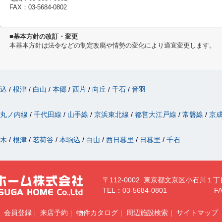
FAX：03-5684-0802
■基本方針の改訂・変更
本基本方針は法令などの制定改廃や情勢の変化により適宜変更します。
駒込
根津
白山
本郷
西片
向丘
千石
音羽
丸ノ内線
千代田線
山手線
京浜東北線
都営大江戸線
常磐線
京
駄木
根津
茗荷谷
本駒込
白山
西日暮里
日暮里
千石
〒112-0002 東京都文京区小石川１丁
TEL：03-5684-0801
FA
会員登録
来店予約
物件カタログ
周辺施設検索
サイトマップ