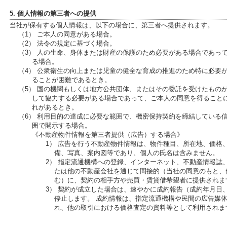
5. 個人情報の第三者への提供
当社が保有する個人情報は、以下の場合に、第三者へ提供されます。
（1） ご本人の同意がある場合。
（2） 法令の規定に基づく場合。
（3） 人の生命、身体または財産の保護のため必要がある場合であっ
る場合。
（4） 公衆衛生の向上または児童の健全な育成の推進のため特に必要
ることが困難であるとき。
（5） 国の機関もしくは地方公共団体、またはその委託を受けたもの
して協力する必要がある場合であって、ご本人の同意を得ること
れがあるとき。
（6） 利用目的の達成に必要な範囲で、機密保持契約を締結している
囲で開示する場合。
《不動産物件情報を第三者提供（広告）する場合》
1） 広告を行う不動産物件情報は、物件種目、所在地、価格
備、写真、案内図等であり、個人の氏名は含みません。
2） 指定流通機構への登録、インターネット、不動産情報誌
たは他の不動産会社を通じて間接的（当社の同意のもと、
む）に、契約の相手方や売買・賃貸借希望者に提供されま
3） 契約が成立した場合は、速やかに成約報告（成約年月日
停止します。 成約情報は、指定流通機構や民間の広告媒
れ、他の取引における価格査定の資料等として利用されま