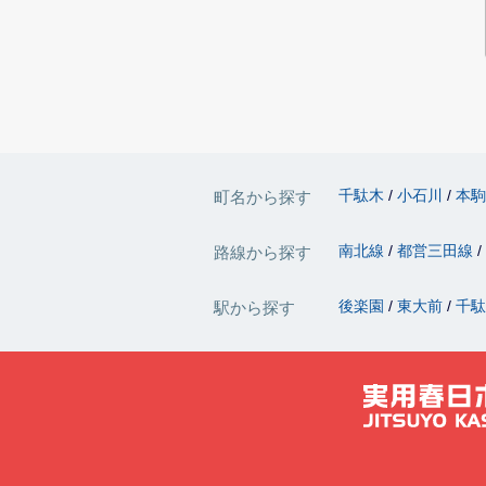
千駄木
小石川
本
町名から探す
南北線
都営三田線
路線から探す
後楽園
東大前
千
駅から探す