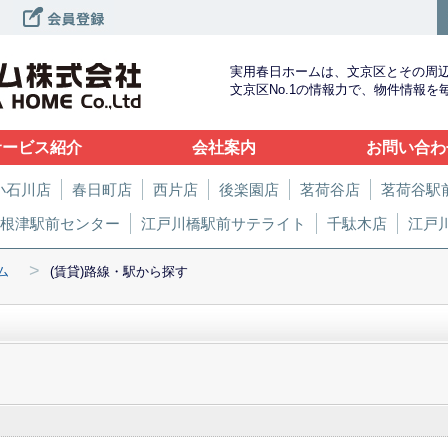
実用春日ホームは、文京区とその周
文京区No.1の情報力で、物件情報
サービス紹介
会社案内
お問い合わ
小石川店
春日町店
西片店
後楽園店
茗荷谷店
茗荷谷駅
根津駅前センター
江戸川橋駅前サテライト
千駄木店
江戸
>
ム
(賃貸)路線・駅から探す