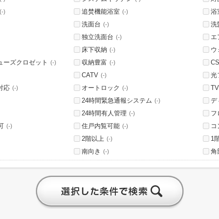
追焚機能浴室
浴
(-)
(-)
洗面台
洗
(-)
独立洗面台
エ
(-)
床下収納
ウ
(-)
ューズクロゼット
収納豊富
C
(-)
(-)
CATV
光
(-)
対応
オートロック
T
(-)
(-)
24時間緊急通報システム
デ
(-)
24時間有人管理
フ
(-)
可
住戸内覧可能
コ
(-)
(-)
2階以上
1
(-)
南向き
角
(-)