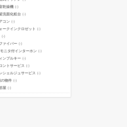
室乾燥機
(-)
髪洗面化粧台
(-)
アコン
(-)
ォークインクロゼット
(-)
S
(-)
ファイバー
(-)
Vモニタ付インターホン
(-)
ィンプルキー
(-)
ロントサービス
(-)
ンシェルジュサービス
(-)
階の物件
(-)
部屋
(-)