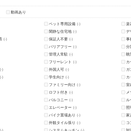
動画あり
ペット専用設備
楽
(-)
閑静な住宅地
デ
(-)
済
保証人不要
事
(-)
(-)
バリアフリー
分
(-)
管理人常駐
眺
(-)
フリーレント
カ
(-)
外国人可
ガ
(-)
(-)
学生向け
カ
(-)
(-)
ファミリー向け
室
(-)
ロフト付き
メ
(-)
バルコニー
ル
(-)
エレベーター
照
(-)
バイク置場あり
家
(-)
外観タイル張り
コ
(-)
システムキッチン
対
(-)
(-)