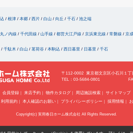
駒込
根津
本郷
西片
白山
向丘
千石
池之端
丸ノ内線
千代田線
山手線
都営大江戸線
京浜東北線
常磐線
京
津
千駄木
白山
茗荷谷
本駒込
西日暮里
日暮里
千石
〒112-0002 東京都文京区小石川１丁
TEL：03-5684-0801
FA
会員登録
来店予約
物件カタログ
周辺施設検索
サイトマップ
利用規約
本人確認のお願い
プライバシーポリシー
採用情報
Copyright(c) 実用春日ホーム株式会社 All Rights Reserved.