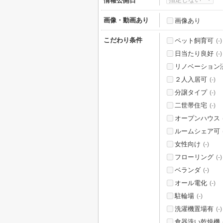
情報公開日
画像・動画あり
画像あり
こだわり条件
ペット飼育可
(-)
日当たり良好
(-)
リノベーション
２人入居可
(-)
分譲タイプ
(-)
二世帯住宅
(-)
オープンハウス
ルームシェア可
女性向け
(-)
フローリング
(-)
ベランダ
(-)
オール電化
(-)
駐輪場
(-)
洗濯機置場有
(-)
食器洗い乾燥機