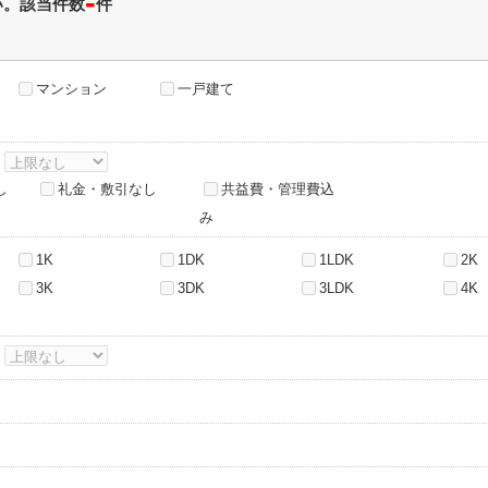
-
い。該当件数
件
マンション
一戸建て
～
し
礼金・敷引なし
共益費・管理費込
み
1K
1DK
1LDK
2K
3K
3DK
3LDK
4K
～