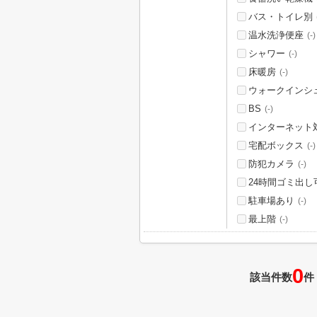
バス・トイレ別
温水洗浄便座
(-)
シャワー
(-)
床暖房
(-)
ウォークインシ
BS
(-)
インターネット
宅配ボックス
(-)
防犯カメラ
(-)
24時間ゴミ出し
駐車場あり
(-)
最上階
(-)
0
該当件数
件