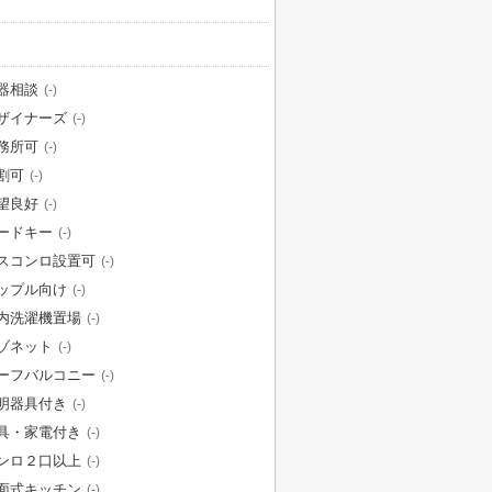
器相談
(-)
ザイナーズ
(-)
務所可
(-)
割可
(-)
望良好
(-)
ードキー
(-)
スコンロ設置可
(-)
ップル向け
(-)
内洗濯機置場
(-)
ゾネット
(-)
ーフバルコニー
(-)
明器具付き
(-)
具・家電付き
(-)
ンロ２口以上
(-)
面式キッチン
(-)