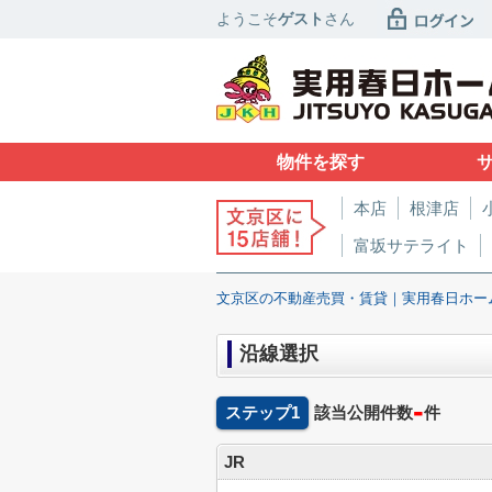
ようこそ
ゲスト
さん
物件を探す
本店
根津店
富坂サテライト
文京区の不動産売買・賃貸｜実用春日ホー
沿線選択
-
ステップ1
該当公開件数
件
JR