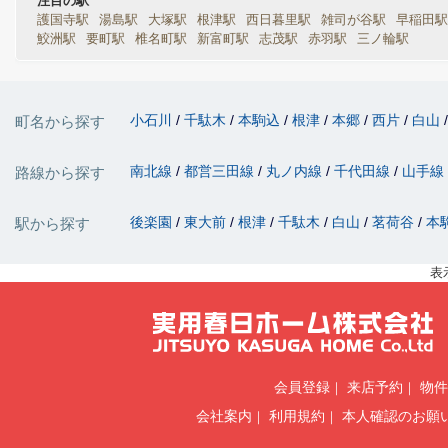
注目の駅
護国寺駅
湯島駅
大塚駅
根津駅
西日暮里駅
雑司が谷駅
早稲田駅
鮫洲駅
要町駅
椎名町駅
新富町駅
志茂駅
赤羽駅
三ノ輪駅
小石川
千駄木
本駒込
根津
本郷
西片
白山
町名から探す
南北線
都営三田線
丸ノ内線
千代田線
山手線
路線から探す
後楽園
東大前
根津
千駄木
白山
茗荷谷
本
駅から探す
表
会員登録
来店予約
物件
会社案内
利用規約
本人確認のお願