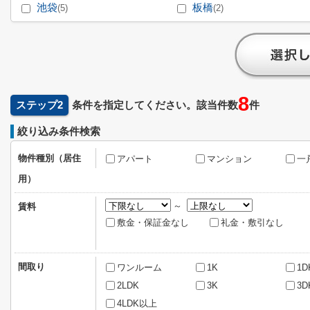
池袋
板橋
(5)
(2)
8
ステップ2
条件を指定してください。該当件数
件
絞り込み条件検索
物件種別（居住
アパート
マンション
一
用）
～
賃料
敷金・保証金なし
礼金・敷引なし
間取り
ワンルーム
1K
1D
2LDK
3K
3D
4LDK以上