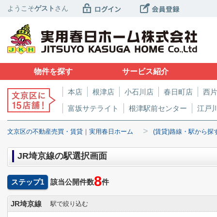
ようこそ
ゲスト
さん
物件を探す
サービス紹介
本店
根津店
小石川店
春日町店
西
富坂サテライト
根津駅前センター
江戸
>
文京区の不動産売買・賃貸｜実用春日ホーム
(賃貸)路線・駅から探
JR埼京線の駅選択画面
8
ステップ1
該当公開件数
件
JR埼京線
駅で絞り込む