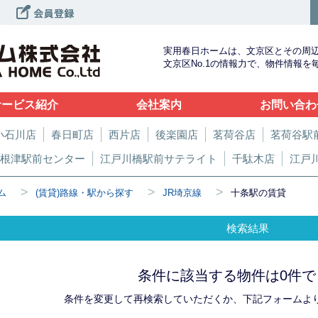
実用春日ホームは、文京区とその周
文京区No.1の情報力で、物件情報
サービス紹介
会社案内
お問い合わ
小石川店
春日町店
西片店
後楽園店
茗荷谷店
茗荷谷駅
根津駅前センター
江戸川橋駅前サテライト
千駄木店
江戸
>
>
>
ム
(賃貸)路線・駅から探す
JR埼京線
十条駅の賃貸
検索結果
条件に該当する物件は0件で
条件を変更して再検索していただくか、下記フォームよ