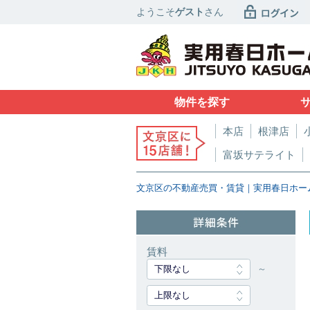
ようこそ
ゲスト
さん
物件を探す
本店
根津店
富坂サテライト
文京区の不動産売買・賃貸｜実用春日ホー
賃料
下限なし
～
上限なし