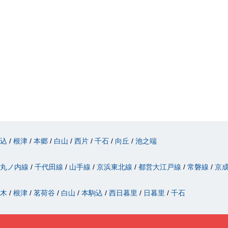
駒込
根津
本郷
白山
西片
千石
向丘
池之端
丸ノ内線
千代田線
山手線
京浜東北線
都営大江戸線
常磐線
京
駄木
根津
茗荷谷
白山
本駒込
西日暮里
日暮里
千石