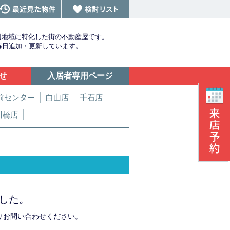
辺地域に特化した街の不動産屋です。
を毎日追加・更新しています。
せ
入居者専用ページ
前センター
白山店
千石店
川橋店
した。
りお問い合わせください。