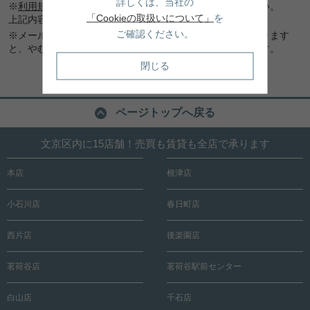
詳しくは、当社の
※
利用規約
及び
プライバシーポリシー
を必ずお読みください。
「Cookieの取扱いについて」
を
上記内容に同意頂いた場合は、確認画面へお進みください。
ご確認ください。
※メール連絡をご希望でも、メールアドレスに間違いがあります
と、やむなくお電話にてご連絡差し上げる場合もございます。
閉じる
ページトップへ戻る
文京区内に15店舗！売買も賃貸も全店で承ります
本店
根津店
小石川店
春日町店
西片店
後楽園店
茗荷谷店
茗荷谷駅前センター
白山店
千石店