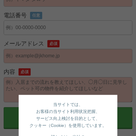
電話番号
任意
メールアドレス
必須
内容
必須
当サイトでは、
お客様の当サイト利用状況把握、
確認画面へ
サービス向上検討を目的として、
クッキー（Cookie）を使用しています。