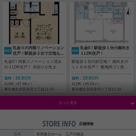
にはコンビニ、スーパー、ドラッ
風・眺望良好 ●LDK含む全室に収
グストア等ございますので快適に
納あり ●女性に嬉しい独立洗面化
お住まい頂けます！ 物件詳細や
粧台 ●光ケーブルあり ●エアコン
その他ご不明点等ぜひお気軽にお
付き ●バストイレ別 そのほか詳
問い合わせくださいませ♪
細につきましてはお問い合わせく
ださいませ！！
礼金０の内装リノベーション
礼金0！駅徒歩１分の南向き
住戸！駅徒歩２分で立地も良
１LDK住戸！
い！
礼金0！内装リノベーション済み
駅徒歩１分の好立地！ 南向きの
の１LDK住戸！ 水回りが生まれ
１ＬＤＫ住戸！ 敷地内ゴミ捨て
変わりました！大変綺麗な状態で
や宅配ＢＯＸ、共用部も充実して
18.8
19.9
す。 駅までも徒歩２分と好立
おります。 ご内覧も可能ですの
賃料：
万円
賃料：
万円
地。一度ご内覧頂きたいお部屋で
で、ご気軽にご連絡下さいませ！
1LDK（47.46㎡）
1LDK（44.24㎡）
す。 ご気軽にご連絡下さいま
東京都文京区音羽２丁目11-15
東京都文京区音羽２丁目11-15
せ！
もっと見る
店舗情報
店名
実用春日ホーム 江戸川橋店