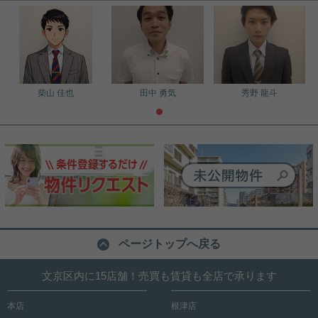
柴山 佳也
田中 勇気
秀野 龍斗
ページトップへ戻る
文京区内に15店舗！売買も賃貸も全店で承ります
本店
根津店