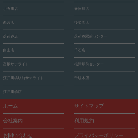
小石川店
春日町店
西片店
後楽園店
茗荷谷店
茗荷谷駅前センター
白山店
千石店
富坂サテライト
根津駅前センター
江戸川橋駅前サテライト
千駄木店
江戸川橋店
ホーム
サイトマップ
会社案内
利用規約
お問い合わせ
プライバシーポリシー