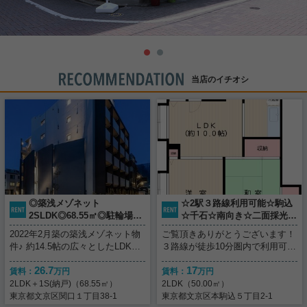
当店のイチオシ
◎築浅メゾネット
☆2駅３路線利用可能☆駒込
2SLDK◎68.55㎡◎駐輪場2
☆千石☆南向き☆二面採光
台無料◎設備充実◎
☆2LDK☆
2022年2月築の築浅メゾネット物
ご覧頂きありがとうございます！
件♪ 約14.5帖の広々としたLDKと
３路線が徒歩10分圏内で利用可
水回り！ 各居室、廊下部分にク
能！ 六義園など、緑の多い住環
26.7
17
ローゼット、約2.0帖のサービス
境！ 二面採光で明るい室内の
賃料：
万円
賃料：
万円
ルームなど収納スペース充実◎
2LDKのお部屋です！ ◎物件ポイ
2LDK＋1S(納戸)（68.55㎡）
2LDK（50.00㎡）
駐輪場2台無料もポイント♪ 周辺
ント◎ ●２面採光 ●日当り・通
東京都文京区関口１丁目38-1
東京都文京区本駒込５丁目2-1