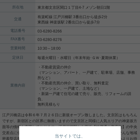
所在地
東京都文京区関口１丁目4-7 メゾン朝日1階
有楽町線 江戸川橋駅 3番出口から徒歩2分
交通
東西線 神楽坂駅 2番出口から徒歩7分
電話番号
03-6280-8266
FAX番号
03-6280-8276
営業時間
10:30～18:00
定休日
毎週火曜日・水曜日（年末年始･ＧＷ･夏期休業）
・不動産賃貸の仲介
（マンション、アパート、一戸建て、駐車場、店舗、事務
所など）
・不動産売買の仲介、買い取り、無料査定
業務内容
（マンション、一戸建て、土地など）
・新築一戸建て住宅の建て売り、販売、リフォームの請
負、
無料見積もり
江戸川橋店は令和６年７月２６日に新規オープン致しました。文京区はもちろん
ですが、新宿区との区界に御座いますので文京区と同様に人気エリアの神楽坂方
面等の情報も充実しております。江戸川橋駅から至近【地蔵通り商店街】の中央
交差点に位置しておりますので買い物や散歩ついでにご相談頂ける、そんな地域
当サイトでは、
密着型店舗を目指しております。どうぞお気軽にご来店下さいませ。心よりお待