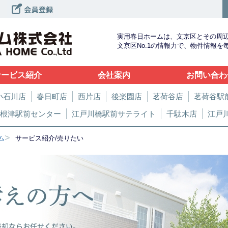
実用春日ホームは、文京区とその周
文京区No.1の情報力で、物件情報
サービス紹介
会社案内
お問い合わ
小石川店
春日町店
西片店
後楽園店
茗荷谷店
茗荷谷駅
根津駅前センター
江戸川橋駅前サテライト
千駄木店
江戸
>
ム
サービス紹介/売りたい