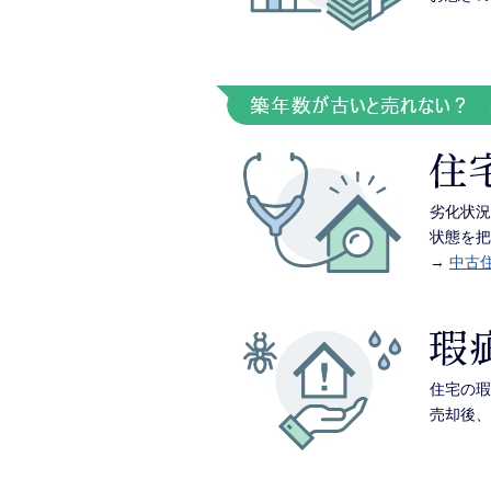
劣化状況
状態を把
→
中古住
住宅の瑕
売却後、