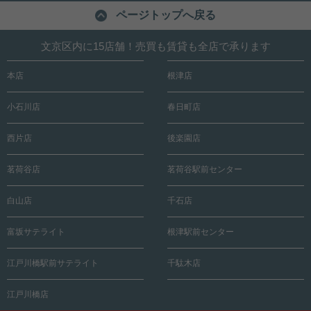
ページトップへ戻る
文京区内に15店舗！売買も賃貸も全店で承ります
本店
根津店
小石川店
春日町店
西片店
後楽園店
茗荷谷店
茗荷谷駅前センター
白山店
千石店
富坂サテライト
根津駅前センター
江戸川橋駅前サテライト
千駄木店
江戸川橋店