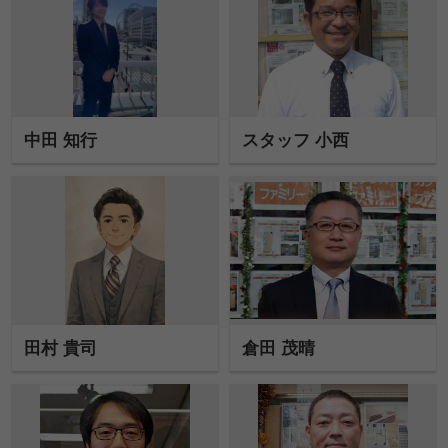
中田 知行
スタッフ 小西
田村 貴司
倉田 茂晴