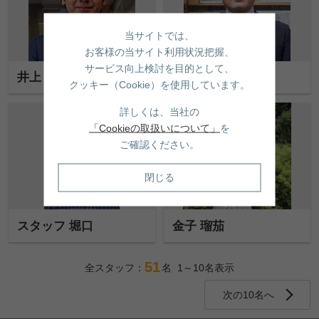
当サイトでは、
お客様の当サイト利用状況把握、
サービス向上検討を目的として、
井上 健太
森下 茂樹
クッキー（Cookie）を使用しています。
詳しくは、当社の
「Cookieの取扱いについて」
を
ご確認ください。
閉じる
スタッフ 堀口
金子 瑠茄
51
全スタッフ：
名 1～10名表示
次の10名へ